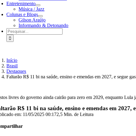
Entretenimento
Música / Jazz
Colunas e Blogs
Gilson Araújo
Informando & Detonando
Buscar
resultados
para:
Início
Brasil
Destaques
Faltarão R$ 11 bi na saúde, ensino e emendas em 2027, e segue gas
stos livres do governo ainda cairão para zero em 2029, enquanto Lula 
ltarão R$ 11 bi na saúde, ensino e emendas em 2027, e
blicado em: 11/05/2025 00:17
2,5 Min. de Leitura
mpartilhar