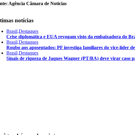
nte: Agência Câmara de Notícias
timas notícias
Brasil,Destaques
Crise diplomática e EUA revogam visto da embaixadora do Bra
Brasil,Destaques
Roubo aos aposentados: PF investiga familiares do vice-líder 
Brasil,Destaques
Sinais de riqueza de Jaques Wagner (PT/BA) deve virar caso pa