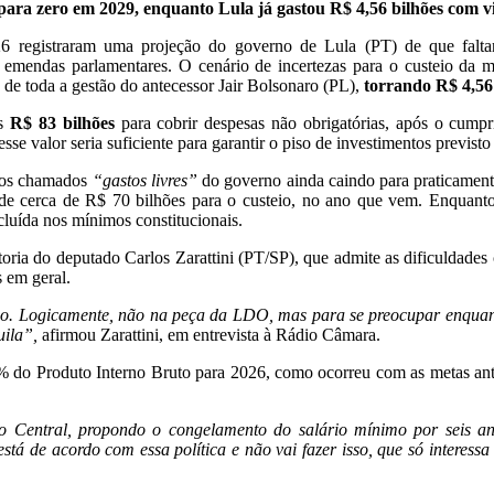
 para zero em 2029, enquanto Lula já gastou R$ 4,56 bilhões com v
26 registraram uma projeção do governo de Lula (PT) de que falt
 emendas parlamentares. O cenário de incertezas para o custeio da 
s de toda a gestão do antecessor Jair Bolsonaro (PL),
torrando R$ 4,56
as
R$ 83 bilhões
para cobrir despesas não obrigatórias, após o cumpr
e valor seria suficiente para garantir o piso de investimentos previsto
m os chamados
“gastos livres”
do governo ainda caindo para praticament
de cerca de R$ 70 bilhões para o custeio, no ano que vem. Enquant
luída nos mínimos constitucionais.
a do deputado Carlos Zarattini (PT/SP), que admite as dificuldades c
s em geral.
no. Logicamente, não na peça da LDO, mas para se preocupar enquan
uila”,
afirmou Zarattini, em entrevista à Rádio Câmara.
5% do Produto Interno Bruto para 2026, como ocorreu com as metas ant
o Central, propondo o congelamento do salário mínimo por seis a
está de acordo com essa política e não vai fazer isso, que só interess