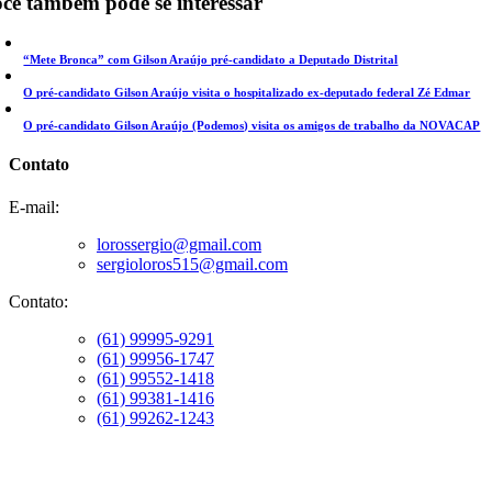
cê também pode se interessar
“Mete Bronca” com Gilson Araújo pré-candidato a Deputado Distrital
O pré-candidato Gilson Araújo visita o hospitalizado ex-deputado federal Zé Edmar
O pré-candidato Gilson Araújo (Podemos) visita os amigos de trabalho da NOVACAP
Contato
E-mail:
lorossergio@gmail.com
sergioloros515@gmail.com
Contato:
(61) 99995-9291
(61) 99956-1747
(61) 99552-1418
(61) 99381-1416
(61) 99262-1243