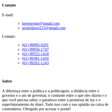
Contato
E-mail:
lorossergio@gmail.com
sergioloros515@gmail.com
Contato:
(61) 99995-9291
(61) 99956-1747
(61) 99552-1418
(61) 99381-1416
(61) 99262-1243
Sobre
A diferença entre a política e a politicagem, a distância entre o
governo e o ato de governar, o contraste entre o que eles dizem e o
que você precisa saber, o paradoxo entre a promessa de luz e o
superfaturamento do túnel. Tudo isso com a sua opinião na caixa de
comentários. Obrigado por acessar o portal!