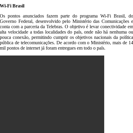
Wi-Fi Brasil
Os pontos anunciados fazem parte do programa Wi-Fi Brasil, d
Governo Federal, desenvolvido pelo Ministério das Comunicações 
conta com a parceria da Telebras. O objetivo é levar conectividade e
alta velocidade a todas localidades do país, onde não há nenhuma o
pouca conexão, permitindo cumprir os objetivos nacionais da polític
pública de telecomunicações. De acordo com o Ministério, mais de 1
mil pontos de internet já foram entregues em todo o país.