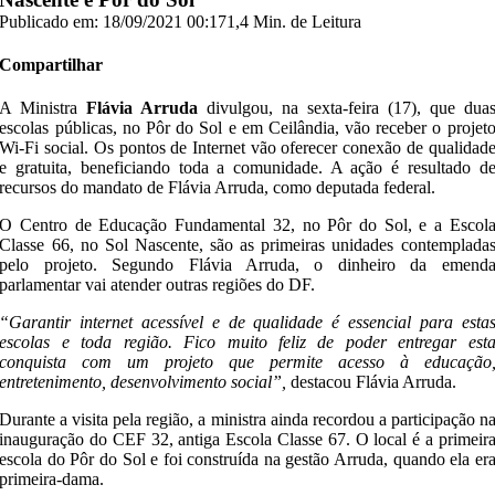
Publicado em: 18/09/2021 00:17
1,4 Min. de Leitura
Compartilhar
A Ministra
Flávia Arruda
divulgou, na sexta-feira (17), que dua
escolas públicas, no Pôr do Sol e em Ceilândia, vão receber o projet
Wi-Fi social. Os pontos de Internet vão oferecer conexão de qualidad
e gratuita, beneficiando toda a comunidade. A ação é resultado d
recursos do mandato de Flávia Arruda, como deputada federal.
O Centro de Educação Fundamental 32, no Pôr do Sol, e a Escol
Classe 66, no Sol Nascente, são as primeiras unidades contemplada
pelo projeto. Segundo Flávia Arruda, o dinheiro da emend
parlamentar vai atender outras regiões do DF.
“Garantir internet acessível e de qualidade é essencial para esta
escolas e toda região. Fico muito feliz de poder entregar est
conquista com um projeto que permite acesso à educação
entretenimento, desenvolvimento social”,
destacou Flávia Arruda.
Durante a visita pela região, a ministra ainda recordou a participação n
inauguração do CEF 32, antiga Escola Classe 67. O local é a primeir
escola do Pôr do Sol e foi construída na gestão Arruda, quando ela er
primeira-dama.