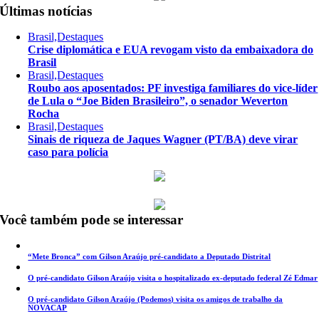
Últimas notícias
Brasil,Destaques
Crise diplomática e EUA revogam visto da embaixadora do
Brasil
Brasil,Destaques
Roubo aos aposentados: PF investiga familiares do vice-líder
de Lula o “Joe Biden Brasileiro”, o senador Weverton
Rocha
Brasil,Destaques
Sinais de riqueza de Jaques Wagner (PT/BA) deve virar
caso para polícia
Você também pode se interessar
“Mete Bronca” com Gilson Araújo pré-candidato a Deputado Distrital
O pré-candidato Gilson Araújo visita o hospitalizado ex-deputado federal Zé Edmar
O pré-candidato Gilson Araújo (Podemos) visita os amigos de trabalho da
NOVACAP