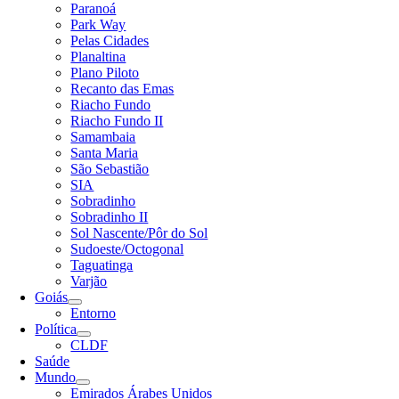
Paranoá
Park Way
Pelas Cidades
Planaltina
Plano Piloto
Recanto das Emas
Riacho Fundo
Riacho Fundo II
Samambaia
Santa Maria
São Sebastião
SIA
Sobradinho
Sobradinho II
Sol Nascente/Pôr do Sol
Sudoeste/Octogonal
Taguatinga
Varjão
Goiás
Entorno
Política
CLDF
Saúde
Mundo
Emirados Árabes Unidos