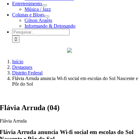
Entretenimento
Música / Jazz
Colunas e Blogs
Gilson Araújo
Informando & Detonando
Buscar
resultados
para:
Início
Destaques
Distrito Federal
Flávia Arruda anuncia Wi-fi social em escolas do Sol Nascente e
Pôr do Sol
Flávia Arruda (04)
Flávia Arruda
Flávia Arruda anuncia Wi-fi social em escolas do Sol
Nascente e Pôr do Sol