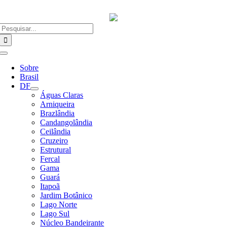
Ir
para
o
Buscar
conteúdo
resultados
para:
Alternar
Navegação
Sobre
Brasil
DF
Águas Claras
Arniqueira
Brazlândia
Candangolândia
Ceilândia
Cruzeiro
Estrutural
Fercal
Gama
Guará
Itapoã
Jardim Botânico
Lago Norte
Lago Sul
Núcleo Bandeirante