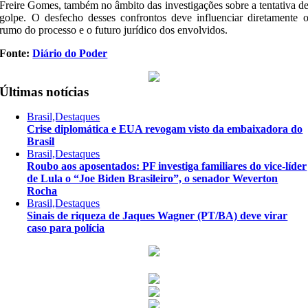
Freire Gomes, também no âmbito das investigações sobre a tentativa d
golpe. O desfecho desses confrontos deve influenciar diretamente 
rumo do processo e o futuro jurídico dos envolvidos.
Fonte:
Diário do Poder
Últimas notícias
Brasil,Destaques
Crise diplomática e EUA revogam visto da embaixadora do
Brasil
Brasil,Destaques
Roubo aos aposentados: PF investiga familiares do vice-líder
de Lula o “Joe Biden Brasileiro”, o senador Weverton
Rocha
Brasil,Destaques
Sinais de riqueza de Jaques Wagner (PT/BA) deve virar
caso para polícia