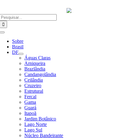
Ir
para
o
Buscar
conteúdo
resultados
para:
Alternar
Navegação
Sobre
Brasil
DF
Águas Claras
Arniqueira
Brazlândia
Candangolândia
Ceilândia
Cruzeiro
Estrutural
Fercal
Gama
Guará
Itapoã
Jardim Botânico
Lago Norte
Lago Sul
Núcleo Bandeirante