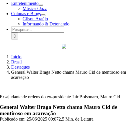
Entretenimento
Música / Jazz
Colunas e Blogs
Gilson Araújo
Informando & Detonando
Buscar
resultados
para:
Início
Brasil
Destaques
General Walter Braga Netto chama Mauro Cid de mentiroso em
acareação
Ex-ajudante de ordens do ex-presidente Jair Bolsonaro, Mauro Cid.
General Walter Braga Netto chama Mauro Cid de
mentiroso em acareação
Publicado em: 25/06/2025 00:07
2,5 Min. de Leitura