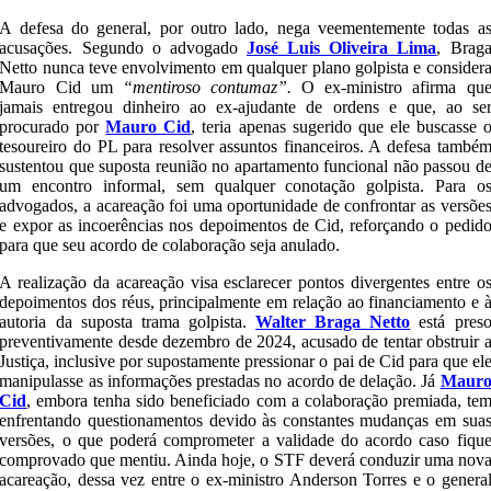
A defesa do general, por outro lado, nega veementemente todas a
acusações. Segundo o advogado
José Luis Oliveira Lima
, Brag
Netto nunca teve envolvimento em qualquer plano golpista e consider
Mauro Cid um
“mentiroso contumaz”.
O ex-ministro afirma qu
jamais entregou dinheiro ao ex-ajudante de ordens e que, ao se
procurado por
Mauro Cid
, teria apenas sugerido que ele buscasse 
tesoureiro do PL para resolver assuntos financeiros. A defesa també
sustentou que suposta reunião no apartamento funcional não passou d
um encontro informal, sem qualquer conotação golpista. Para o
advogados, a acareação foi uma oportunidade de confrontar as versõe
e expor as incoerências nos depoimentos de Cid, reforçando o pedid
para que seu acordo de colaboração seja anulado.
A realização da acareação visa esclarecer pontos divergentes entre o
depoimentos dos réus, principalmente em relação ao financiamento e 
autoria da suposta trama golpista.
Walter Braga Netto
está pres
preventivamente desde dezembro de 2024, acusado de tentar obstruir 
Justiça, inclusive por supostamente pressionar o pai de Cid para que el
manipulasse as informações prestadas no acordo de delação. Já
Maur
Cid
, embora tenha sido beneficiado com a colaboração premiada, te
enfrentando questionamentos devido às constantes mudanças em sua
versões, o que poderá comprometer a validade do acordo caso fiqu
comprovado que mentiu. Ainda hoje, o STF deverá conduzir uma nov
acareação, dessa vez entre o ex-ministro Anderson Torres e o genera