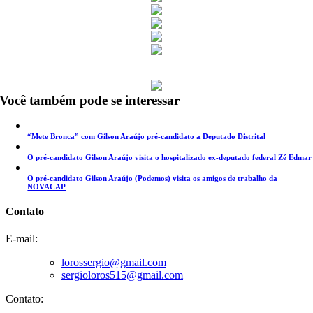
Você também pode se interessar
“Mete Bronca” com Gilson Araújo pré-candidato a Deputado Distrital
O pré-candidato Gilson Araújo visita o hospitalizado ex-deputado federal Zé Edmar
O pré-candidato Gilson Araújo (Podemos) visita os amigos de trabalho da
NOVACAP
Contato
E-mail:
lorossergio@gmail.com
sergioloros515@gmail.com
Contato: