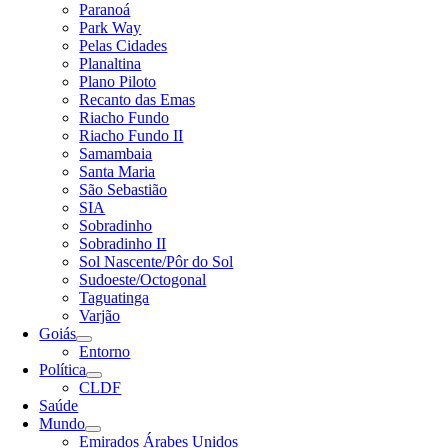
Paranoá
Park Way
Pelas Cidades
Planaltina
Plano Piloto
Recanto das Emas
Riacho Fundo
Riacho Fundo II
Samambaia
Santa Maria
São Sebastião
SIA
Sobradinho
Sobradinho II
Sol Nascente/Pôr do Sol
Sudoeste/Octogonal
Taguatinga
Varjão
Goiás
Entorno
Política
CLDF
Saúde
Mundo
Emirados Árabes Unidos