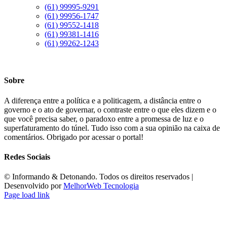
(61) 99995-9291
(61) 99956-1747
(61) 99552-1418
(61) 99381-1416
(61) 99262-1243
Sobre
A diferença entre a política e a politicagem, a distância entre o
governo e o ato de governar, o contraste entre o que eles dizem e o
que você precisa saber, o paradoxo entre a promessa de luz e o
superfaturamento do túnel. Tudo isso com a sua opinião na caixa de
comentários. Obrigado por acessar o portal!
Redes Sociais
©️ Informando & Detonando. Todos os direitos reservados |
Desenvolvido por
MelhorWeb Tecnologia
Page load link
Ir
ao
Topo