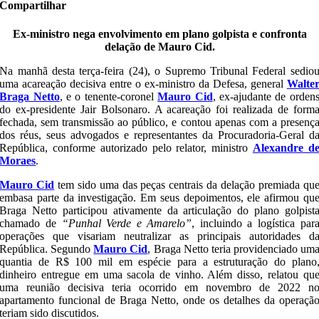
Compartilhar
Ex-ministro nega envolvimento em plano golpista e confronta
delação de Mauro Cid.
Na manhã desta terça-feira (24), o Supremo Tribunal Federal sedio
uma acareação decisiva entre o ex-ministro da Defesa, general
Walte
Braga Netto
, e o tenente-coronel
Mauro Cid
, ex-ajudante de orden
do ex-presidente Jair Bolsonaro. A acareação foi realizada de form
fechada, sem transmissão ao público, e contou apenas com a presenç
dos réus, seus advogados e representantes da Procuradoria-Geral d
República, conforme autorizado pelo relator, ministro
Alexandre d
Moraes
.
Mauro Cid
tem sido uma das peças centrais da delação premiada qu
embasa parte da investigação. Em seus depoimentos, ele afirmou qu
Braga Netto participou ativamente da articulação do plano golpist
chamado de
“Punhal Verde e Amarelo”
, incluindo a logística par
operações que visariam neutralizar as principais autoridades d
República. Segundo
Mauro Cid
, Braga Netto teria providenciado um
quantia de R$ 100 mil em espécie para a estruturação do plano
dinheiro entregue em uma sacola de vinho. Além disso, relatou qu
uma reunião decisiva teria ocorrido em novembro de 2022 n
apartamento funcional de Braga Netto, onde os detalhes da operaçã
teriam sido discutidos.