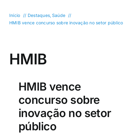
DF
Goiás
Início
Destaques
Saúde
HMIB vence concurso sobre inovação no setor público
Política
Saúde
Mundo
HMIB
Entretenimento
Colunas e Blogs
HMIB vence
Buscar
resultados
concurso sobre
para:
inovação no setor
público