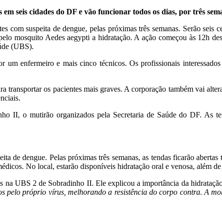
em seis cidades do DF e vão funcionar todos os dias, por três sem
tes com suspeita de dengue, pelas próximas três semanas. Serão seis ce
a pelo mosquito Aedes aegypti a hidratação. A ação começou às 12h de
aúde (UBS).
 um enfermeiro e mais cinco técnicos. Os profissionais interessados
ransportar os pacientes mais graves. A corporação também vai alterar
nciais.
nho II, o mutirão organizados pela Secretaria de Saúde do DF. As te
ita de dengue. Pelas próximas três semanas, as tendas ficarão abertas
icos. No local, estarão disponíveis hidratação oral e venosa, além de 
 na UBS 2 de Sobradinho II. Ele explicou a importância da hidrataçã
 pelo próprio vírus, melhorando a resistência do corpo contra. A mob