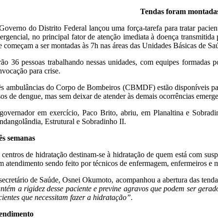
Tendas foram montadas 
Governo do Distrito Federal lançou uma força-tarefa para tratar pacien
ergencial, no principal fator de atenção imediata à doença transmitid
e começam a ser montadas às 7h nas áreas das Unidades Básicas de S
rão 36 pessoas trabalhando nessas unidades, com equipes formadas por
nvocação para crise.
ês ambulâncias do Corpo de Bombeiros (CBMDF) estão disponíveis para t
sos de dengue, mas sem deixar de atender às demais ocorrências emerge
governador em exercício, Paco Brito, abriu, em Planaltina e Sobradi
ndangolândia, Estrutural e Sobradinho II.
ês semanas
 centros de hidratação destinam-se à hidratação de quem está com suspe
m atendimento sendo feito por técnicos de enfermagem, enfermeiros e méd
secretário de Saúde, Osnei Okumoto, acompanhou a abertura das tendas
ntém a rigidez desse paciente e previne agravos que podem ser gerados
cientes que necessitam fazer a hidratação”.
endimento