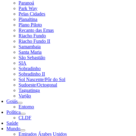
Paranoá
Park Way
Pelas Cidades
Planaltina
Plano Piloto
Recanto das Emas
Riacho Fundo
Riacho Fundo II
Samambaia
Santa Maria
São Sebastião
SIA
Sobradinho
Sobradinho II
Sol Nascente/Pôr do Sol
Sudoeste/Octogonal
Taguatinga
Varjão
Goiás
Entorno
Política
CLDF
Saúde
Mundo
Emirados Árabes Unidos