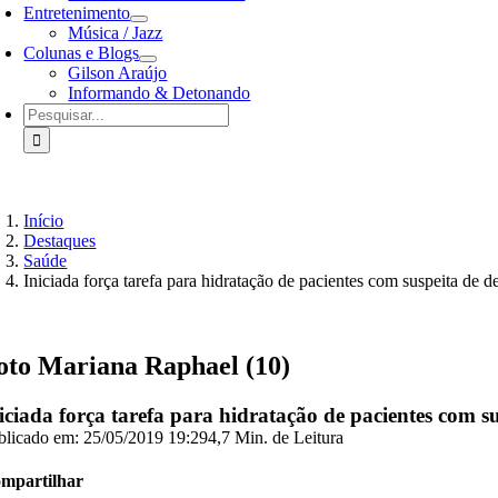
Entretenimento
Música / Jazz
Colunas e Blogs
Gilson Araújo
Informando & Detonando
Buscar
resultados
para:
Início
Destaques
Saúde
Iniciada força tarefa para hidratação de pacientes com suspeita de 
oto Mariana Raphael (10)
iciada força tarefa para hidratação de pacientes com s
blicado em: 25/05/2019 19:29
4,7 Min. de Leitura
mpartilhar