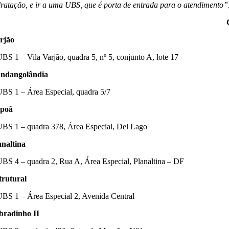
dratação, e ir a uma UBS, que é porta de entrada para o atendimento”
rjão
UBS 1 – Vila Varjão, quadra 5, nº 5, conjunto A, lote 17
ndangolândia
UBS 1 – Área Especial, quadra 5/7
apoã
UBS 1 – quadra 378, Área Especial, Del Lago
analtina
UBS 4 – quadra 2, Rua A, Área Especial, Planaltina – DF
trutural
UBS 1 – Área Especial 2, Avenida Central
bradinho II