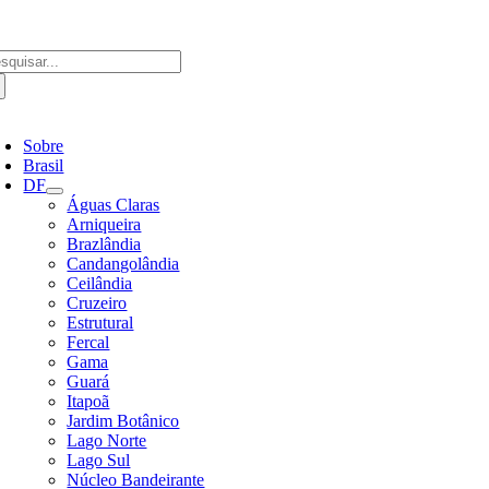
Ir
para
o
scar
conteúdo
ultados
a:
ternar
avegação
Sobre
Brasil
DF
Águas Claras
Arniqueira
Brazlândia
Candangolândia
Ceilândia
Cruzeiro
Estrutural
Fercal
Gama
Guará
Itapoã
Jardim Botânico
Lago Norte
Lago Sul
Núcleo Bandeirante