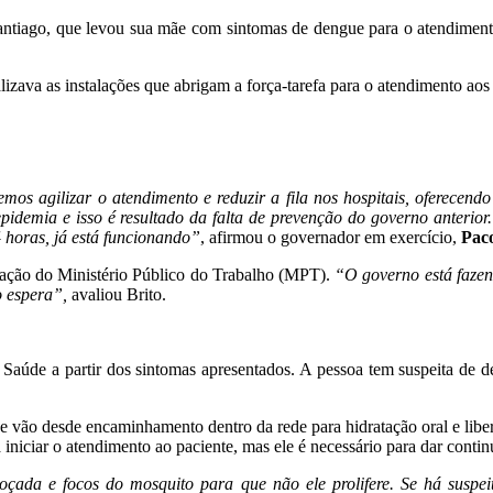
ntiago, que levou sua mãe com sintomas de dengue para o atendimento 
lizava as instalações que abrigam a força-tarefa para o atendimento ao
s agilizar o atendimento e reduzir a fila nos hospitais, oferecend
idemia e isso é resultado da falta de prevenção do governo anterio
4 horas, já está funcionando”
, afirmou o governador em exercício,
Pac
eração do Ministério Público do Trabalho (MPT).
“O governo está fazen
o espera”,
avaliou Brito.
aúde a partir dos sintomas apresentados. A pessoa tem suspeita de den
ue vão desde encaminhamento dentro da rede para hidratação oral e libe
a iniciar o atendimento ao paciente, mas ele é necessário para dar conti
oçada e focos do mosquito para que não ele prolifere. Se há suspe