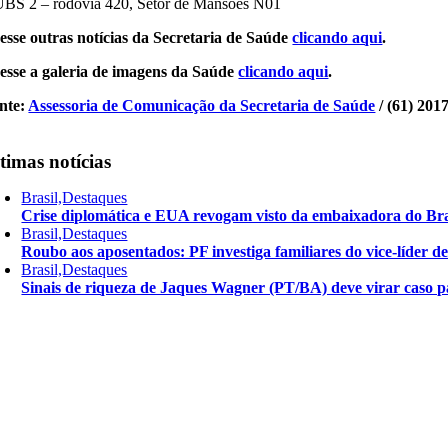
UBS 2 – rodovia 420, Setor de Mansões N01
esse outras notícias da Secretaria de Saúde
clicando aqui
.
cesse a​ galeria de imagens da Saúde​
clicando aqui
.
nte:
Assessoria de Comunicação da Secretaria de Saúde
/ (61) 201
timas notícias
Brasil,Destaques
Crise diplomática e EUA revogam visto da embaixadora do Bra
Brasil,Destaques
Roubo aos aposentados: PF investiga familiares do vice-líder 
Brasil,Destaques
Sinais de riqueza de Jaques Wagner (PT/BA) deve virar caso pa