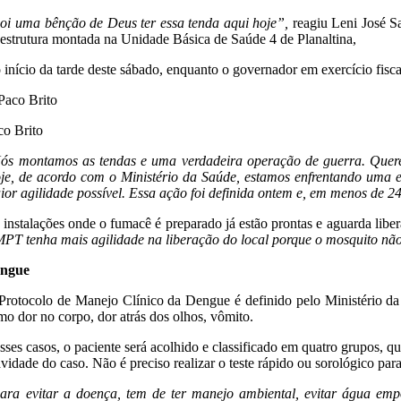
oi uma bênção de Deus ter essa tenda aqui hoje”,
reagiu Leni José Sa
 estrutura montada na Unidade Básica de Saúde 4 de Planaltina,
 início da tarde deste sábado, enquanto o governador em exercício fisca
co Brito
ós montamos as tendas e uma verdadeira operação de guerra. Queremo
je, de acordo com o Ministério da Saúde, estamos enfrentando uma ep
ior agilidade possível. Essa ação foi definida ontem e, em menos de 2
 instalações onde o fumacê é preparado já estão prontas e aguarda lib
MPT tenha mais agilidade na liberação do local porque o mosquito nã
ngue
Protocolo de Manejo Clínico da Dengue é definido pelo Ministério da S
mo dor no corpo, dor atrás dos olhos, vômito.
sses casos, o paciente será acolhido e classificado em quatro grupos, q
avidade do caso. Não é preciso realizar o teste rápido ou sorológico par
ara evitar a doença, tem de ter manejo ambiental, evitar água emp