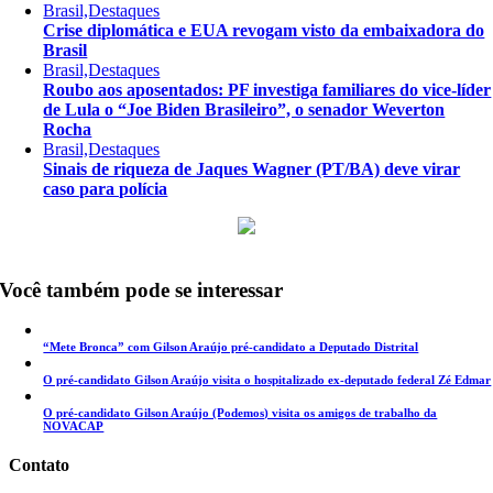
Brasil,Destaques
Crise diplomática e EUA revogam visto da embaixadora do
Brasil
Brasil,Destaques
Roubo aos aposentados: PF investiga familiares do vice-líder
de Lula o “Joe Biden Brasileiro”, o senador Weverton
Rocha
Brasil,Destaques
Sinais de riqueza de Jaques Wagner (PT/BA) deve virar
caso para polícia
Você também pode se interessar
“Mete Bronca” com Gilson Araújo pré-candidato a Deputado Distrital
O pré-candidato Gilson Araújo visita o hospitalizado ex-deputado federal Zé Edmar
O pré-candidato Gilson Araújo (Podemos) visita os amigos de trabalho da
NOVACAP
Contato