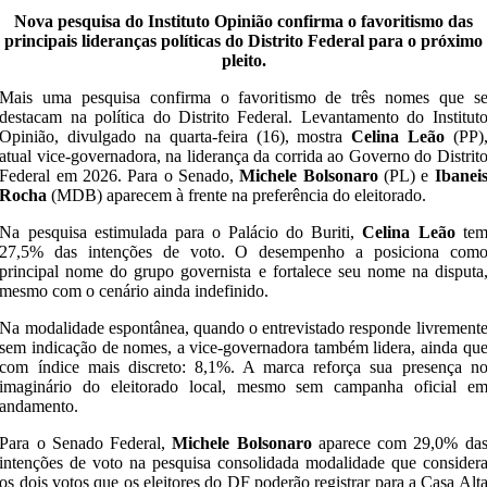
Nova pesquisa do Instituto Opinião confirma o favoritismo das
principais lideranças políticas do Distrito Federal para o próximo
pleito.
Mais uma pesquisa confirma o favoritismo de três nomes que s
destacam na política do Distrito Federal. Levantamento do Institut
Opinião, divulgado na quarta-feira (16), mostra
Celina Leão
(PP)
atual vice-governadora, na liderança da corrida ao Governo do Distrit
Federal em 2026. Para o Senado,
Michele Bolsonaro
(PL) e
Ibanei
Rocha
(MDB) aparecem à frente na preferência do eleitorado.
Na pesquisa estimulada para o Palácio do Buriti,
Celina Leão
te
27,5% das intenções de voto. O desempenho a posiciona com
principal nome do grupo governista e fortalece seu nome na disputa
mesmo com o cenário ainda indefinido.
Na modalidade espontânea, quando o entrevistado responde livrement
sem indicação de nomes, a vice-governadora também lidera, ainda qu
com índice mais discreto: 8,1%. A marca reforça sua presença n
imaginário do eleitorado local, mesmo sem campanha oficial e
andamento.
Para o Senado Federal,
Michele Bolsonaro
aparece com 29,0% da
intenções de voto na pesquisa consolidada modalidade que consider
os dois votos que os eleitores do DF poderão registrar para a Casa Alt