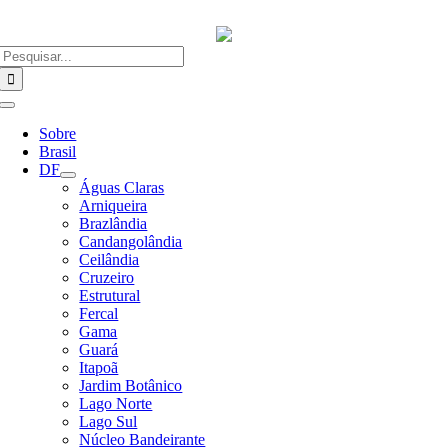
Ir
para
o
Buscar
conteúdo
resultados
para:
Alternar
Navegação
Sobre
Brasil
DF
Águas Claras
Arniqueira
Brazlândia
Candangolândia
Ceilândia
Cruzeiro
Estrutural
Fercal
Gama
Guará
Itapoã
Jardim Botânico
Lago Norte
Lago Sul
Núcleo Bandeirante