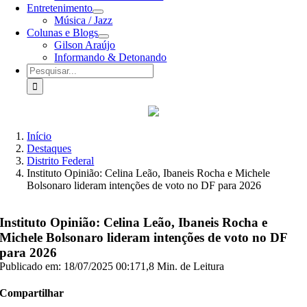
Entretenimento
Música / Jazz
Colunas e Blogs
Gilson Araújo
Informando & Detonando
Buscar
resultados
para:
Início
Destaques
Distrito Federal
Instituto Opinião: Celina Leão, Ibaneis Rocha e Michele
Bolsonaro lideram intenções de voto no DF para 2026
Instituto Opinião: Celina Leão, Ibaneis Rocha e
Michele Bolsonaro lideram intenções de voto no DF
para 2026
Publicado em: 18/07/2025 00:17
1,8 Min. de Leitura
Compartilhar