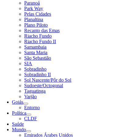
Paranoá
Park Way
Pelas Cidades
Planaltina
Plano Piloto
Recanto das Emas
Riacho Fundo
Riacho Fundo II
Samambaia
Santa Maria
São Sebastião
SIA
Sobradinho
Sobradinho II
Sol Nascente/Pôr do Sol
Sudoeste/Octogonal
Taguatinga
Varjão
Goiás
Entorno
Política
CLDF
Saúde
Mundo
Emirados Árabes Unidos