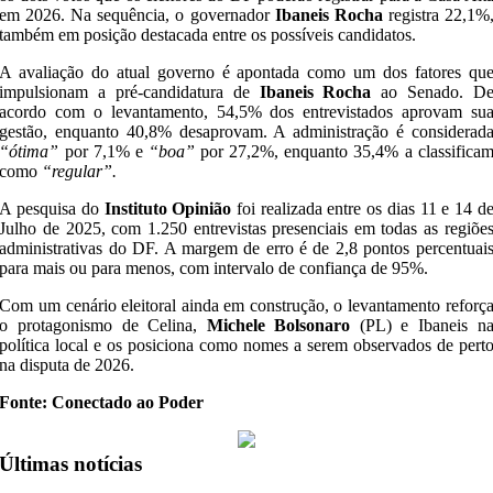
em 2026. Na sequência, o governador
Ibaneis Rocha
registra 22,1%
também em posição destacada entre os possíveis candidatos.
A avaliação do atual governo é apontada como um dos fatores qu
impulsionam a pré-candidatura de
Ibaneis Rocha
ao Senado. D
acordo com o levantamento, 54,5% dos entrevistados aprovam su
gestão, enquanto 40,8% desaprovam. A administração é considerad
“ótima”
por 7,1% e
“boa”
por 27,2%, enquanto 35,4% a classifica
como
“regular”.
A pesquisa do
Instituto Opinião
foi realizada entre os dias 11 e 14 d
Julho de 2025, com 1.250 entrevistas presenciais em todas as regiõe
administrativas do DF. A margem de erro é de 2,8 pontos percentuai
para mais ou para menos, com intervalo de confiança de 95%.
Com um cenário eleitoral ainda em construção, o levantamento reforç
o protagonismo de Celina,
Michele Bolsonaro
(PL) e Ibaneis n
política local e os posiciona como nomes a serem observados de pert
na disputa de 2026.
Fonte: Conectado ao Poder
Últimas notícias