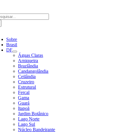
Ir
para
o
scar
conteúdo
ultados
a:
ternar
avegação
Sobre
Brasil
DF
Águas Claras
Arniqueira
Brazlândia
Candangolândia
Ceilândia
Cruzeiro
Estrutural
Fercal
Gama
Guará
Itapoã
Jardim Botânico
Lago Norte
Lago Sul
Núcleo Bandeirante