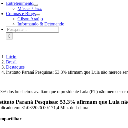
Entretenimento
Música / Jazz
Colunas e Blogs
Gilson Araújo
Informando & Detonando
Buscar
resultados
para:
Início
Brasil
Destaques
Instituto Paraná Pesquisas: 53,3% afirmam que Lula não merece ser 
,3% dos brasileiros avaliam que o presidente Lula (PT) não merece ser
stituto Paraná Pesquisas: 53,3% afirmam que Lula não 
blicado em: 31/03/2026 00:17
1,4 Min. de Leitura
mpartilhar