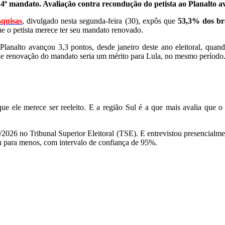
 4º mandato. Avaliação contra recondução do petista ao Planalto a
squisas
, divulgado nesta segunda-feira (30), expôs que
53,3% dos bra
e o petista merece ter seu mandato renovado.
lanalto avançou 3,3 pontos, desde janeiro deste ano eleitoral, quan
e que renovação do mandato seria um mérito para Lula, no mesmo período
 ele merece ser reeleito. E a região Sul é a que mais avalia que o p
026 no Tribunal Superior Eleitoral (TSE). E entrevistou presencialment
u para menos, com intervalo de confiança de 95%.