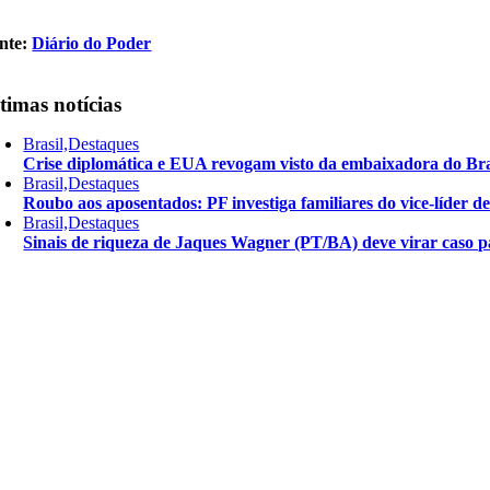
nte:
Diário do Poder
timas notícias
Brasil,Destaques
Crise diplomática e EUA revogam visto da embaixadora do Bra
Brasil,Destaques
Roubo aos aposentados: PF investiga familiares do vice-líder 
Brasil,Destaques
Sinais de riqueza de Jaques Wagner (PT/BA) deve virar caso pa