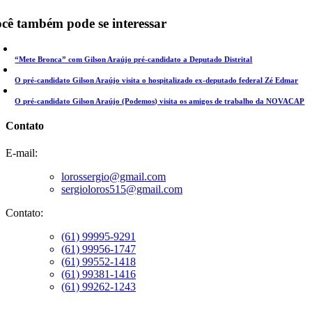
cê também pode se interessar
“Mete Bronca” com Gilson Araújo pré-candidato a Deputado Distrital
O pré-candidato Gilson Araújo visita o hospitalizado ex-deputado federal Zé Edmar
O pré-candidato Gilson Araújo (Podemos) visita os amigos de trabalho da NOVACAP
Contato
E-mail:
lorossergio@gmail.com
sergioloros515@gmail.com
Contato:
(61) 99995-9291
(61) 99956-1747
(61) 99552-1418
(61) 99381-1416
(61) 99262-1243