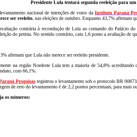
Presidente Lula tentará segunda reeleição para um
levantamento nacional de intenções de votos da
Instituto Paraná Pe
rece ser reeleito
, nas eleições de outubro. Enquanto 43,7% afirmam qu
avaliação contrária à recondução de Lula ao comando do Palácio do P
eleição do petista. No sentido contrário, caiu 1,6 ponto a avaliação d
,3% afirmam que Lula não merece ser reeleito presidente.
mente na região Nordeste Lula tem a maioria de 54,8% acreditando que
ndato, com 66,1%.
Paraná Pesquisas
registrou o levantamento sob o protocolo BR 00873/2
rgem de erro do levantamento é de 2,2 pontos percentuais, para mais o
ja os números: