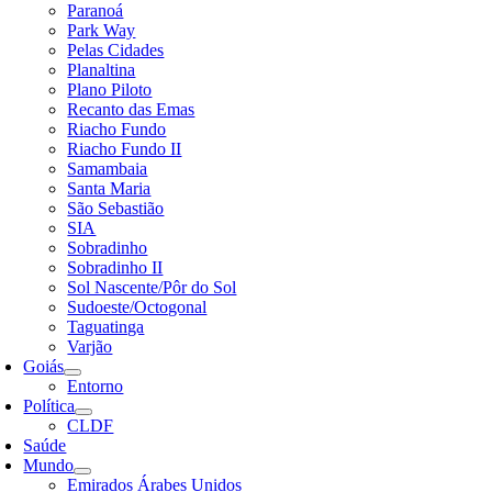
Paranoá
Park Way
Pelas Cidades
Planaltina
Plano Piloto
Recanto das Emas
Riacho Fundo
Riacho Fundo II
Samambaia
Santa Maria
São Sebastião
SIA
Sobradinho
Sobradinho II
Sol Nascente/Pôr do Sol
Sudoeste/Octogonal
Taguatinga
Varjão
Goiás
Entorno
Política
CLDF
Saúde
Mundo
Emirados Árabes Unidos