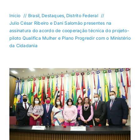
DF
Goiás
Início
Brasil
Destaques
Distrito Federal
Julio César Ribeiro e Dani Salomão presentes na
Política
assinatura do acordo de cooperação técnica do projeto-
piloto Qualifica Mulher e Plano Progredir com o Ministério
Saúde
da Cidadania
Mundo
Entretenimento
Colunas e Blogs
Buscar
resultados
para: