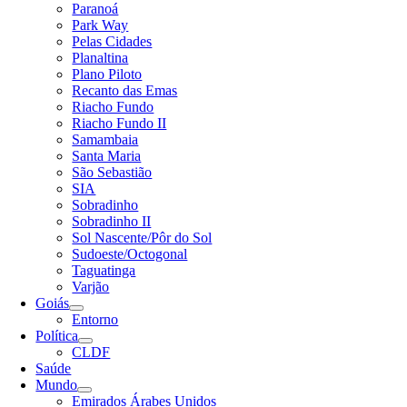
Paranoá
Park Way
Pelas Cidades
Planaltina
Plano Piloto
Recanto das Emas
Riacho Fundo
Riacho Fundo II
Samambaia
Santa Maria
São Sebastião
SIA
Sobradinho
Sobradinho II
Sol Nascente/Pôr do Sol
Sudoeste/Octogonal
Taguatinga
Varjão
Goiás
Entorno
Política
CLDF
Saúde
Mundo
Emirados Árabes Unidos