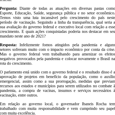
Pergunta:
Diante de todas as atuações em diversas pastas com
Esporte, Educação, Saúde, segurança pública e no setor econômico
Temos visto uma luta incansável pelo crescimento do país nest
período de vacinação. Seguindo a linha da transparência, qual seria 
sua avaliação do governo federal e executivo local com relação a ess
crescimento. E quais ações conquistadas poderia nos destacar em se
mandato neste ano de 2021?
Resposta:
Infelizmente fomos atingidos pela pandemia e algun
setores sofreram muito com o impacto econômico por conta da crise
Mas o governo federal vem trabalhando para amenizar os efeito
negativos provocados pela pandemia e colocar novamente o Brasil n
rota do crescimento.
O parlamento está unido com o governo federal e o resultado disso é 
aprovação de projetos em benefício da população, como o auxíli
emergencial, assim como a sua prorrogação, medidas que previa
recursos aos estados e municípios para serem utilizados no combate 
pandemia, a compra de vacinas, insumos e serviços necessários 
vacinação, entre outros.
Em relação ao governo local, o governador Ibaneis Rocha te
trabalhado com muita responsabilidade e vem cumprindo seu pape
com muita excelência.