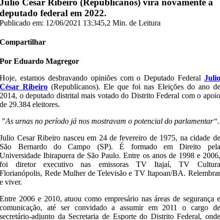
Julio César Ribeiro (Republicanos) virá novamente a
deputado federal em 2022.
Publicado em: 12/06/2021 13:34
5,2 Min. de Leitura
Compartilhar
Por Eduardo Magregor
Hoje, estamos desbravando opiniões com o Deputado Federal
Juli
César Ribeiro
(Republicanos). Ele que foi nas Eleições do ano d
2014, o deputado distrital mais votado do Distrito Federal com o apoi
de 29.384 eleitores.
”As urnas no período já nos mostravam o potencial do parlamentar“.
Julio Cesar Ribeiro nasceu em 24 de fevereiro de 1975, na cidade d
São Bernardo do Campo (SP). É formado em Direito pel
Universidade Ibirapuera de São Paulo. Entre os anos de 1998 e 2006
foi diretor executivo nas emissoras TV Itajaí, TV Cultur
Florianópolis, Rede Mulher de Televisão e TV Itapoan/BA. Relembra
e viver.
Entre 2006 e 2010, atuou como empresário nas áreas de segurança 
comunicação, até ser convidado a assumir em 2011 o cargo d
secretário-adjunto da Secretaria de Esporte do Distrito Federal, ond