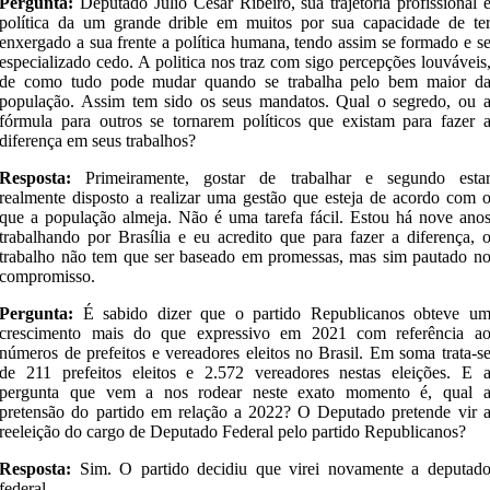
Pergunta:
Deputado Júlio César Ribeiro, sua trajetória profissional 
política da um grande drible em muitos por sua capacidade de te
enxergado a sua frente a política humana, tendo assim se formado e s
especializado cedo. A politica nos traz com sigo percepções louváveis
de como tudo pode mudar quando se trabalha pelo bem maior d
população. Assim tem sido os seus mandatos. Qual o segredo, ou 
fórmula para outros se tornarem políticos que existam para fazer 
diferença em seus trabalhos?
Resposta:
Primeiramente, gostar de trabalhar e segundo esta
realmente disposto a realizar uma gestão que esteja de acordo com 
que a população almeja. Não é uma tarefa fácil. Estou há nove ano
trabalhando por Brasília e eu acredito que para fazer a diferença, 
trabalho não tem que ser baseado em promessas, mas sim pautado n
compromisso.
Pergunta:
É sabido dizer que o partido Republicanos obteve u
crescimento mais do que expressivo em 2021 com referência a
números de prefeitos e vereadores eleitos no Brasil. Em soma trata-s
de 211 prefeitos eleitos e 2.572 vereadores nestas eleições. E 
pergunta que vem a nos rodear neste exato momento é, qual 
pretensão do partido em relação a 2022? O Deputado pretende vir 
reeleição do cargo de Deputado Federal pelo partido Republicanos?
Resposta:
Sim. O partido decidiu que virei novamente a deputad
federal.