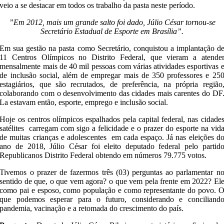
veio a se destacar em todos os trabalho da pasta neste período.
”Em 2012, mais um grande salto foi dado, Júlio César tornou-se
Secretário Estadual de Esporte em Brasília”.
Em sua gestão na pasta como Secretário, conquistou a implantação d
11 Centros Olímpicos no Distrito Federal, que vieram a atende
mensalmente mais de 40 mil pessoas com várias atividades esportivas 
de inclusão social, além de empregar mais de 350 professores e 25
estagiários, que são recrutados, de preferência, na própria região
colaborando com o desenvolvimento das cidades mais carentes do DF
La estavam então, esporte, emprego e inclusão social.
Hoje os centros olímpicos espalhados pela capital federal, nas cidade
satélites carregam com sigo a felicidade e o prazer do esporte na vid
de muitas crianças e adolescentes em cada espaço. Já nas eleições d
ano de 2018, Júlio César foi eleito deputado federal pelo partid
Republicanos Distrito Federal obtendo em números 79.775 votos.
Tivemos o prazer de fazermos três (03) perguntas ao parlamentar n
sentido de que, o que vem agora? o que vem pela frente em 2022? El
como pai e esposo, como população e como representante do povo. 
que podemos esperar para o futuro, considerando e conciliand
pandemia, vacinação e a retomada do crescimento do país.