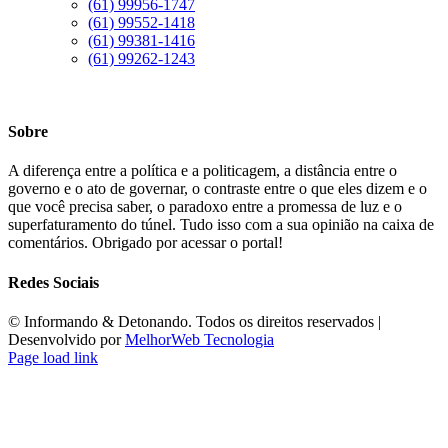
(61) 99956-1747
(61) 99552-1418
(61) 99381-1416
(61) 99262-1243
Sobre
A diferença entre a política e a politicagem, a distância entre o
governo e o ato de governar, o contraste entre o que eles dizem e o
que você precisa saber, o paradoxo entre a promessa de luz e o
superfaturamento do túnel. Tudo isso com a sua opinião na caixa de
comentários. Obrigado por acessar o portal!
Redes Sociais
©️ Informando & Detonando. Todos os direitos reservados |
Desenvolvido por
MelhorWeb Tecnologia
Page load link
Ir
ao
Topo