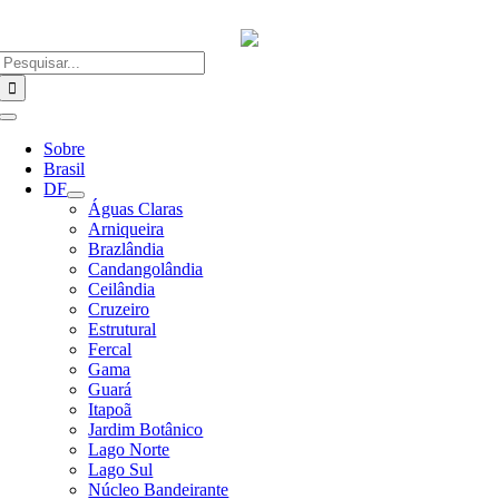
Ir
para
o
Buscar
conteúdo
resultados
para:
Alternar
Navegação
Sobre
Brasil
DF
Águas Claras
Arniqueira
Brazlândia
Candangolândia
Ceilândia
Cruzeiro
Estrutural
Fercal
Gama
Guará
Itapoã
Jardim Botânico
Lago Norte
Lago Sul
Núcleo Bandeirante