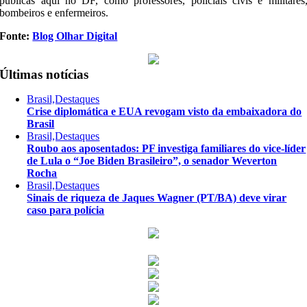
públicas aqui no DF, como professores, policiais civis e militares
bombeiros e enfermeiros.
Fonte:
Blog Olhar Digital
Últimas notícias
Brasil,Destaques
Crise diplomática e EUA revogam visto da embaixadora do
Brasil
Brasil,Destaques
Roubo aos aposentados: PF investiga familiares do vice-líder
de Lula o “Joe Biden Brasileiro”, o senador Weverton
Rocha
Brasil,Destaques
Sinais de riqueza de Jaques Wagner (PT/BA) deve virar
caso para polícia