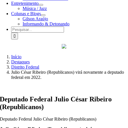
Entretenimento
Música / Jazz
Colunas e Blogs
Gilson Araújo
Informando & Detonando
Buscar
resultados
para:
Início
Destaques
Distrito Federal
Julio César Ribeiro (Republicanos) virá novamente a deputado
federal em 2022.
Deputado Federal Julio César Ribeiro
(Republicanos)
Deputado Federal Julio César Ribeiro (Republicanos)