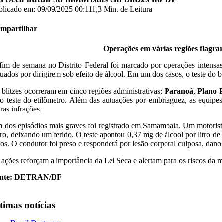
blicado em: 09/09/2025 00:11
1,3 Min. de Leitura
mpartilhar
Operações em várias regiões flagra
fim de semana no Distrito Federal foi marcado por operações intensas
tuados por dirigirem sob efeito de álcool. Em um dos casos, o teste do 
 blitzes ocorreram em cinco regiões administrativas:
Paranoá
,
Plano P
lo teste do etilômetro. Além das autuações por embriaguez, as equip
ras infrações.
 dos episódios mais graves foi registrado em Samambaia. Um motorista t
rro, deixando um ferido. O teste apontou 0,37 mg de álcool por litro d
atos. O condutor foi preso e responderá por lesão corporal culposa, dano
 ações reforçam a importância da Lei Seca e alertam para os riscos da m
nte: DETRAN/DF
timas notícias