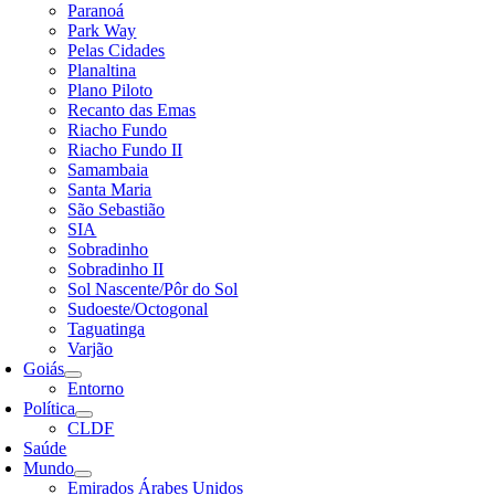
Paranoá
Park Way
Pelas Cidades
Planaltina
Plano Piloto
Recanto das Emas
Riacho Fundo
Riacho Fundo II
Samambaia
Santa Maria
São Sebastião
SIA
Sobradinho
Sobradinho II
Sol Nascente/Pôr do Sol
Sudoeste/Octogonal
Taguatinga
Varjão
Goiás
Entorno
Política
CLDF
Saúde
Mundo
Emirados Árabes Unidos