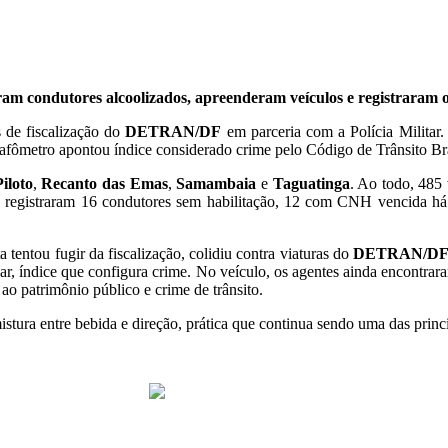
ram condutores alcoolizados, apreenderam veículos e registraram o
 de fiscalização do
DETRAN/DF
em parceria com a Polícia Militar.
bafômetro apontou índice considerado crime pelo Código de Trânsito Bra
iloto
,
Recanto das Emas
,
Samambaia
e
Taguatinga
. Ao todo, 485
es registraram 16 condutores sem habilitação, 12 com CNH vencida há
entou fugir da fiscalização, colidiu contra viaturas do
DETRAN/D
e ar, índice que configura crime. No veículo, os agentes ainda encontr
 ao patrimônio público e crime de trânsito.
istura entre bebida e direção, prática que continua sendo uma das princ