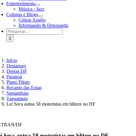
Entretenimento
Música / Jazz
Colunas e Blogs
Gilson Araújo
Informando & Detonando
Buscar
resultados
para:
Início
Destaques
Detran DF
Paranoá
Plano Piloto
Recanto das Emas
Samambaia
Taguatinga
Lei Seca autua 58 motoristas em blitzes no DF
ETRAN/DF
i Seca autua 58 motoristas em blitzes no DF