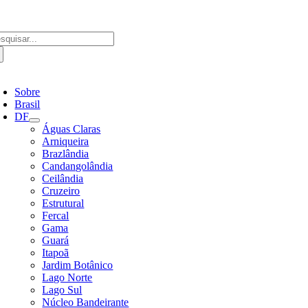
Ir
para
o
scar
conteúdo
ultados
a:
ternar
avegação
Sobre
Brasil
DF
Águas Claras
Arniqueira
Brazlândia
Candangolândia
Ceilândia
Cruzeiro
Estrutural
Fercal
Gama
Guará
Itapoã
Jardim Botânico
Lago Norte
Lago Sul
Núcleo Bandeirante