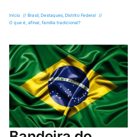
DF
Goiás
Início
Brasil
Destaques
Distrito Federal
O que é, afinal, família tradicional?
Política
Saúde
Mundo
Entretenimento
Colunas e Blogs
Buscar
resultados
para:
Bandeira do