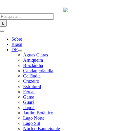
Ir
para
o
Buscar
conteúdo
resultados
para:
Alternar
Navegação
Sobre
Brasil
DF
Águas Claras
Arniqueira
Brazlândia
Candangolândia
Ceilândia
Cruzeiro
Estrutural
Fercal
Gama
Guará
Itapoã
Jardim Botânico
Lago Norte
Lago Sul
Núcleo Bandeirante