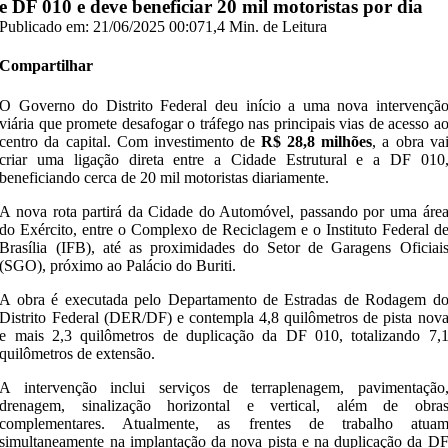
e DF 010 e deve beneficiar 20 mil motoristas por dia
Publicado em: 21/06/2025 00:07
1,4 Min. de Leitura
Compartilhar
O Governo do Distrito Federal deu início a uma nova intervençã
viária que promete desafogar o tráfego nas principais vias de acesso a
centro da capital. Com investimento de
R$ 28,8 milhões
, a obra va
criar uma ligação direta entre a Cidade Estrutural e a DF 010
beneficiando cerca de 20 mil motoristas diariamente.
A nova rota partirá da Cidade do Automóvel, passando por uma áre
do Exército, entre o Complexo de Reciclagem e o Instituto Federal d
Brasília (IFB), até as proximidades do Setor de Garagens Oficiai
(SGO), próximo ao Palácio do Buriti.
A obra é executada pelo Departamento de Estradas de Rodagem d
Distrito Federal (DER/DF) e contempla 4,8 quilômetros de pista nov
e mais 2,3 quilômetros de duplicação da DF 010, totalizando 7,
quilômetros de extensão.
A intervenção inclui serviços de terraplenagem, pavimentação
drenagem, sinalização horizontal e vertical, além de obra
complementares. Atualmente, as frentes de trabalho atua
simultaneamente na implantação da nova pista e na duplicação da D