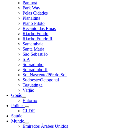
Paranoá
Park Way
Pelas Cidades
Planaltina
Plano Piloto
Recanto das Emas
Riacho Fundo
Riacho Fundo II
Samambaia
Santa Maria
São Sebastião
SIA
Sobradinho
Sobradinho II
Sol Nascente/Pôr do Sol
Sudoeste/Octogonal
Taguatinga
Varjão
Goiás
Entorno
Política
CLDF
Saúde
Mundo
Emirados Árabes Unidos