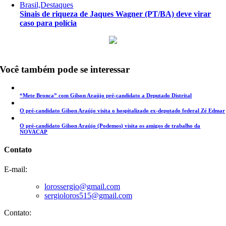
Brasil,Destaques
Sinais de riqueza de Jaques Wagner (PT/BA) deve virar
caso para polícia
Você também pode se interessar
“Mete Bronca” com Gilson Araújo pré-candidato a Deputado Distrital
O pré-candidato Gilson Araújo visita o hospitalizado ex-deputado federal Zé Edmar
O pré-candidato Gilson Araújo (Podemos) visita os amigos de trabalho da
NOVACAP
Contato
E-mail:
lorossergio@gmail.com
sergioloros515@gmail.com
Contato: