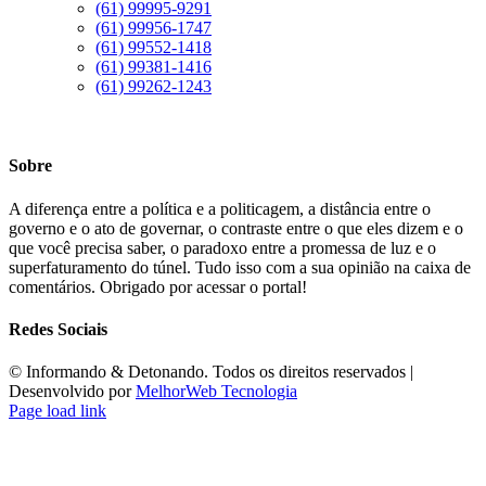
(61) 99995-9291
(61) 99956-1747
(61) 99552-1418
(61) 99381-1416
(61) 99262-1243
Sobre
A diferença entre a política e a politicagem, a distância entre o
governo e o ato de governar, o contraste entre o que eles dizem e o
que você precisa saber, o paradoxo entre a promessa de luz e o
superfaturamento do túnel. Tudo isso com a sua opinião na caixa de
comentários. Obrigado por acessar o portal!
Redes Sociais
©️ Informando & Detonando. Todos os direitos reservados |
Desenvolvido por
MelhorWeb Tecnologia
Page load link
Ir
ao
Topo