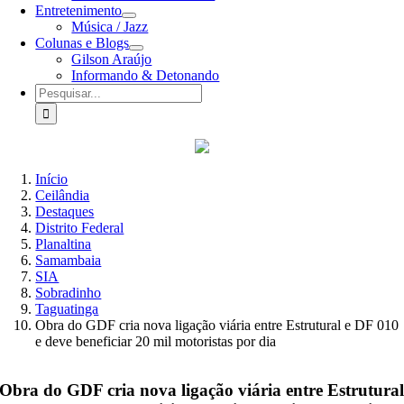
Entretenimento
Música / Jazz
Colunas e Blogs
Gilson Araújo
Informando & Detonando
Buscar
resultados
para:
Início
Ceilândia
Destaques
Distrito Federal
Planaltina
Samambaia
SIA
Sobradinho
Taguatinga
Obra do GDF cria nova ligação viária entre Estrutural e DF 010
e deve beneficiar 20 mil motoristas por dia
Obra do GDF cria nova ligação viária entre Estrutura