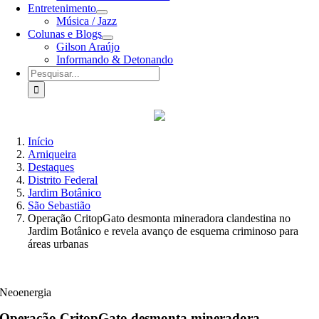
Entretenimento
Música / Jazz
Colunas e Blogs
Gilson Araújo
Informando & Detonando
Buscar
resultados
para:
Início
Arniqueira
Destaques
Distrito Federal
Jardim Botânico
São Sebastião
Operação CritopGato desmonta mineradora clandestina no
Jardim Botânico e revela avanço de esquema criminoso para
áreas urbanas
Neoenergia
Operação CritopGato desmonta mineradora