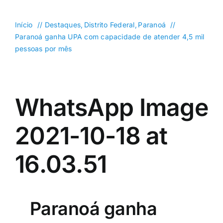
DF
Goiás
Início
Destaques
Distrito Federal
Paranoá
Paranoá ganha UPA com capacidade de atender 4,5 mil
Política
pessoas por mês
Saúde
Mundo
WhatsApp Image
Entretenimento
Colunas e Blogs
2021-10-18 at
Buscar
16.03.51
resultados
para:
Paranoá ganha