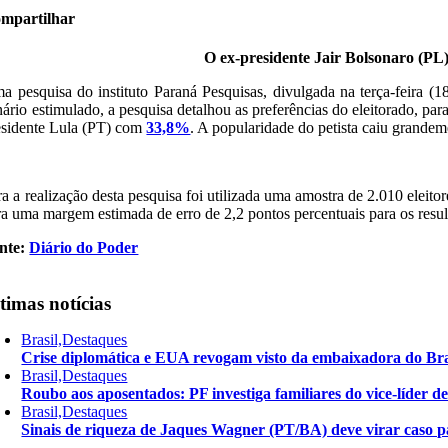
mpartilhar
O ex-presidente Jair Bolsonaro (PL
a pesquisa do instituto Paraná Pesquisas, divulgada na terça-feira (
nário estimulado, a pesquisa detalhou as preferências do eleitorado, par
esidente Lula (PT) com
33,8%
. A popularidade do petista caiu grandem
ra a realização desta pesquisa foi utilizada uma amostra de 2.010 eleit
ra uma margem estimada de erro de 2,2 pontos percentuais para os resul
nte:
Diário do Poder
timas notícias
Brasil,Destaques
Crise diplomática e EUA revogam visto da embaixadora do Bra
Brasil,Destaques
Roubo aos aposentados: PF investiga familiares do vice-líder 
Brasil,Destaques
Sinais de riqueza de Jaques Wagner (PT/BA) deve virar caso pa