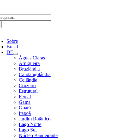
Ir
para
o
scar
conteúdo
ultados
a:
ternar
avegação
Sobre
Brasil
DF
Águas Claras
Arniqueira
Brazlândia
Candangolândia
Ceilândia
Cruzeiro
Estrutural
Fercal
Gama
Guará
Itapoã
Jardim Botânico
Lago Norte
Lago Sul
Núcleo Bandeirante