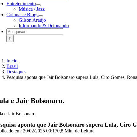
Entretenimento
Música / Jazz
Colunas e Blogs
Gilson Araújo
Informando & Detonando
Buscar
resultados
para:
Início
Brasil
Destaques
Pesquisa aponta que Jair Bolsonaro supera Lula, Ciro Gomes, Ron
ula e Jair Bolsonaro.
la e Jair Bolsonaro.
squisa aponta que Jair Bolsonaro supera Lula, Ciro
blicado em: 20/02/2025 00:17
0,8 Min. de Leitura