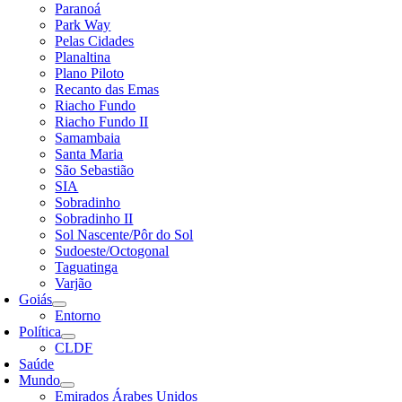
Paranoá
Park Way
Pelas Cidades
Planaltina
Plano Piloto
Recanto das Emas
Riacho Fundo
Riacho Fundo II
Samambaia
Santa Maria
São Sebastião
SIA
Sobradinho
Sobradinho II
Sol Nascente/Pôr do Sol
Sudoeste/Octogonal
Taguatinga
Varjão
Goiás
Entorno
Política
CLDF
Saúde
Mundo
Emirados Árabes Unidos