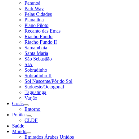
Paranoá
Park Way
Pelas Cidades
Planaltina
Plano Piloto
Recanto das Emas
Riacho Fundo
Riacho Fundo II
Samambaia
Santa Maria
São Sebastião
SIA
Sobradinho
Sobradinho II
Sol Nascente/Pôr do Sol
Sudoeste/Octogonal
Taguatinga
Varjão
Goiás
Entorno
Política
CLDF
Saúde
Mundo
Emirados Árabes Unidos