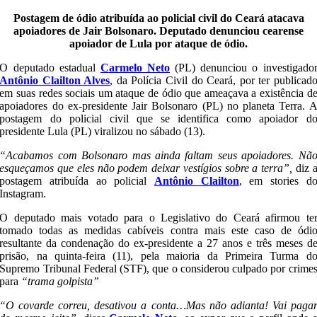
Postagem de ódio atribuída ao policial civil do Ceará atacava
apoiadores de Jair Bolsonaro. Deputado denunciou cearense
apoiador de Lula por ataque de ódio.
O deputado estadual
Carmelo Neto
(PL) denunciou o investigado
Antônio Clailton Alves
, da Polícia Civil do Ceará, por ter publicad
em suas redes sociais um ataque de ódio que ameaçava a existência d
apoiadores do ex-presidente Jair Bolsonaro (PL) no planeta Terra. 
postagem do policial civil que se identifica como apoiador d
presidente Lula (PL) viralizou no sábado (13).
“Acabamos com Bolsonaro mas ainda faltam seus apoiadores. Nã
esqueçamos que eles não podem deixar vestígios sobre a terra”,
diz 
postagem atribuída ao policial
Antônio Clailton
, em stories d
Instagram.
O deputado mais votado para o Legislativo do Ceará afirmou te
tomado todas as medidas cabíveis contra mais este caso de ódi
resultante da condenação do ex-presidente a 27 anos e três meses d
prisão, na quinta-feira (11), pela maioria da Primeira Turma d
Supremo Tribunal Federal (STF), que o considerou culpado por crime
para
“trama golpista”
“O covarde correu, desativou a conta…Mas não adianta! Vai paga