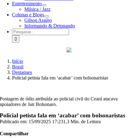
Entretenimento
Música / Jazz
Colunas e Blogs
Gilson Araújo
Informando & Detonando
Buscar
resultados
para:
Início
Brasil
Destaques
Policial petista fala em ‘acabar’ com bolsonaristas
Postagem de ódio atribuída ao policial civil do Ceará atacava
apoiadores de Jair Bolsonaro.
Policial petista fala em ‘acabar’ com bolsonaristas
Publicado em: 15/09/2025 17:23
1,3 Min. de Leitura
Compartilhar