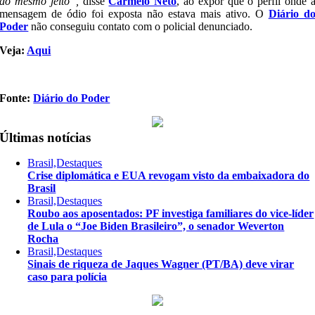
do mesmo jeito”,
disse
Carmelo Neto
, ao expor que o perfil onde 
mensagem de ódio foi exposta não estava mais ativo. O
Diário d
Poder
não conseguiu contato com o policial denunciado.
Veja:
Aqui
Fonte:
Diário do Poder
Últimas notícias
Brasil,Destaques
Crise diplomática e EUA revogam visto da embaixadora do
Brasil
Brasil,Destaques
Roubo aos aposentados: PF investiga familiares do vice-líder
de Lula o “Joe Biden Brasileiro”, o senador Weverton
Rocha
Brasil,Destaques
Sinais de riqueza de Jaques Wagner (PT/BA) deve virar
caso para polícia