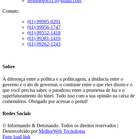
sergioloros515@gmail.com
Contato:
(61) 99995-9291
(61) 99956-1747
(61) 99552-1418
(61) 99381-1416
(61) 99262-1243
Sobre
A diferença entre a política e a politicagem, a distância entre o
governo e o ato de governar, o contraste entre o que eles dizem e o
que você precisa saber, o paradoxo entre a promessa de luz e o
superfaturamento do túnel. Tudo isso com a sua opinião na caixa de
comentários. Obrigado por acessar o portal!
Redes Sociais
©️ Informando & Detonando. Todos os direitos reservados |
Desenvolvido por
MelhorWeb Tecnologia
Page load link