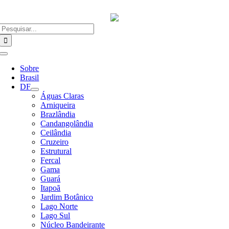
Ir
para
o
Buscar
conteúdo
resultados
para:
Alternar
Navegação
Sobre
Brasil
DF
Águas Claras
Arniqueira
Brazlândia
Candangolândia
Ceilândia
Cruzeiro
Estrutural
Fercal
Gama
Guará
Itapoã
Jardim Botânico
Lago Norte
Lago Sul
Núcleo Bandeirante