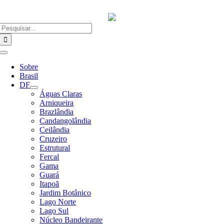
Ir
para
o
Buscar
conteúdo
resultados
para:
Alternar
Navegação
Sobre
Brasil
DF
Águas Claras
Arniqueira
Brazlândia
Candangolândia
Ceilândia
Cruzeiro
Estrutural
Fercal
Gama
Guará
Itapoã
Jardim Botânico
Lago Norte
Lago Sul
Núcleo Bandeirante