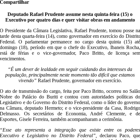
Compartilhar
Deputado Rafael Prudente assume nesta quinta-feira (15) o
Executivo por quatro dias e quer visitar obras em andamento
O Presidente da Câmara Legislativa, Rafael Prudente, tomou posse n
tarde desta quarta-feira (14), como governador em exercício do Distrit
Federal. O parlamentar permanece no cargo desta quinta (15) at
domingo (18), período em que o chefe do Executivo, Ibaneis Rocha
está de férias e o vice-governador, Paco Britto, de licença se
vencimentos.
“É um dever de lealdade em seguir cuidando dos interesses da
população, principalmente neste momento tão difícil que estamos
vivendo”
Rafael Prudente, governador em exercício.
O ato de transmissão do cargo, feita por Paco Britto, ocorreu no Salã
Nobre do Palácio do Buriti e contou com autoridades políticas d
Legislativo e do Governo do Distrito Federal, como o líder do govern
na Câmara, deputado Hermeto; e o vice-presidente da Casa, Rodrig
Delmasso. Os secretários de Economia, André Clemente, e d
Esportes, Gisele Ferreira, também acompanharam a cerimônia.
“Esse ato representa a integração que existe entre os podere
Executivo e Legislativo no Distrito Federal”,
declarou Paco, qu