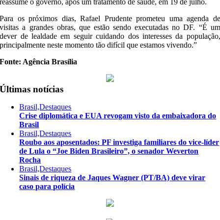
reassume o governo, após um tratamento de saúde, em 19 de julho.
Para os próximos dias, Rafael Prudente prometeu uma agenda d
visitas a grandes obras, que estão sendo executadas no DF. “É u
dever de lealdade em seguir cuidando dos interesses da população
principalmente neste momento tão difícil que estamos vivendo.”
Fonte: Agência Brasília
Últimas notícias
Brasil,Destaques
Crise diplomática e EUA revogam visto da embaixadora do
Brasil
Brasil,Destaques
Roubo aos aposentados: PF investiga familiares do vice-líder
de Lula o “Joe Biden Brasileiro”, o senador Weverton
Rocha
Brasil,Destaques
Sinais de riqueza de Jaques Wagner (PT/BA) deve virar
caso para polícia