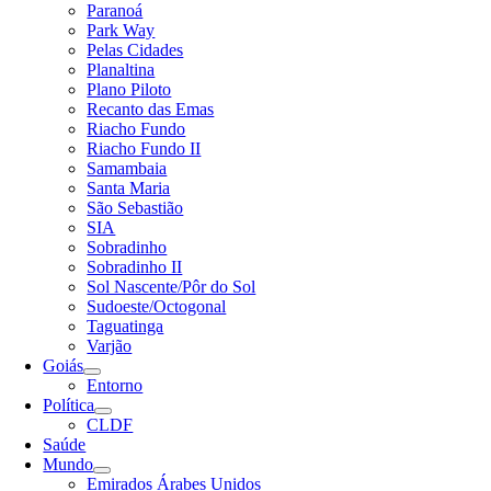
Paranoá
Park Way
Pelas Cidades
Planaltina
Plano Piloto
Recanto das Emas
Riacho Fundo
Riacho Fundo II
Samambaia
Santa Maria
São Sebastião
SIA
Sobradinho
Sobradinho II
Sol Nascente/Pôr do Sol
Sudoeste/Octogonal
Taguatinga
Varjão
Goiás
Entorno
Política
CLDF
Saúde
Mundo
Emirados Árabes Unidos