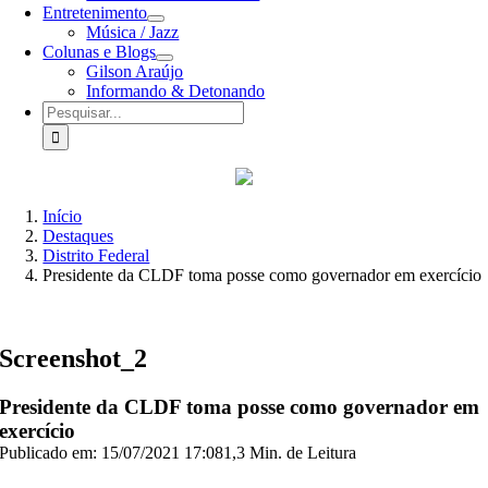
Entretenimento
Música / Jazz
Colunas e Blogs
Gilson Araújo
Informando & Detonando
Buscar
resultados
para:
Início
Destaques
Distrito Federal
Presidente da CLDF toma posse como governador em exercício
Screenshot_2
Presidente da CLDF toma posse como governador em
exercício
Publicado em: 15/07/2021 17:08
1,3 Min. de Leitura