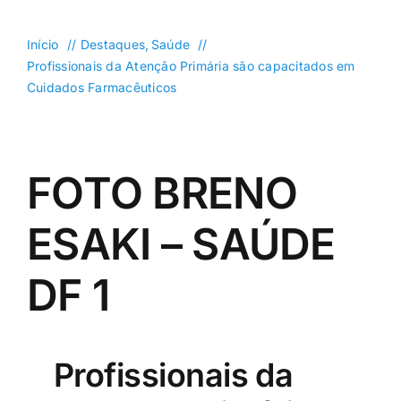
DF
Goiás
Início
Destaques
Saúde
Profissionais da Atenção Primária são capacitados em
Política
Cuidados Farmacêuticos
Saúde
Mundo
FOTO BRENO
Entretenimento
Colunas e Blogs
ESAKI – SAÚDE
Buscar
DF 1
resultados
para:
Profissionais da