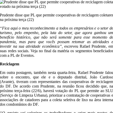
Prudente disse que PL que permite cooperativas de reciclagem coletar
na próxima terça (22)
“Fica aqui o meu reconhecimento a todos os empresários e o setor d
turismo, pelo empenho, pela luta do setor, que agora ganhou u
benefício histórico, que não será somente para esse momento d
pandemia, mas para que vocês possam retomar as atividades 
investir na sua atividade econômica”,
escreveu Rafael Prudente, e
suas redes sociais. Veja no final da matéria os segmentos beneficiado
com a PL de Eventos.
Reciclagem
Em outra postagem, também nesta quarta-feira, Rafael Prudente falo
sobre o encontro, que ele e o deputado distrital, João Cardos
(Avante), tiveram com representantes das cooperativas de reciclage
do DF. De acordo com Prudente, na reunião ficou decidido que, n
próximo terça-feira (22/6), haverá votação do PL que permite ao SL
(Serviço de Limpeza Urbana), priorizar a contratação de cooperativas 
associações de catadores para a coleta seletiva de lixo na área intern
dos condomínios do DF.
“O projeto vai valorizar os trabalhadores e criar mais postos d