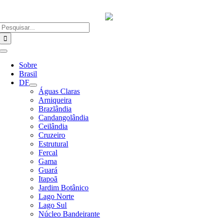
Ir
para
o
Buscar
conteúdo
resultados
para:
Alternar
Navegação
Sobre
Brasil
DF
Águas Claras
Arniqueira
Brazlândia
Candangolândia
Ceilândia
Cruzeiro
Estrutural
Fercal
Gama
Guará
Itapoã
Jardim Botânico
Lago Norte
Lago Sul
Núcleo Bandeirante