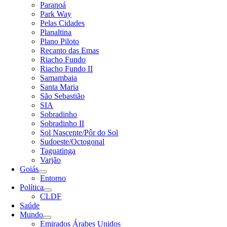
Paranoá
Park Way
Pelas Cidades
Planaltina
Plano Piloto
Recanto das Emas
Riacho Fundo
Riacho Fundo II
Samambaia
Santa Maria
São Sebastião
SIA
Sobradinho
Sobradinho II
Sol Nascente/Pôr do Sol
Sudoeste/Octogonal
Taguatinga
Varjão
Goiás
Entorno
Política
CLDF
Saúde
Mundo
Emirados Árabes Unidos