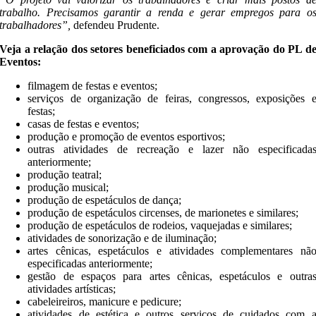
trabalho. Precisamos garantir a renda e gerar empregos para o
trabalhadores”,
defendeu Prudente.
Veja a relação dos setores beneficiados com a aprovação do PL d
Eventos:
filmagem de festas e eventos;
serviços de organização de feiras, congressos, exposições 
festas;
casas de festas e eventos;
produção e promoção de eventos esportivos;
outras atividades de recreação e lazer não especificada
anteriormente;
produção teatral;
produção musical;
produção de espetáculos de dança;
produção de espetáculos circenses, de marionetes e similares;
produção de espetáculos de rodeios, vaquejadas e similares;
atividades de sonorização e de iluminação;
artes cênicas, espetáculos e atividades complementares nã
especificadas anteriormente;
gestão de espaços para artes cênicas, espetáculos e outra
atividades artísticas;
cabeleireiros, manicure e pedicure;
atividades de estética e outros serviços de cuidados com 