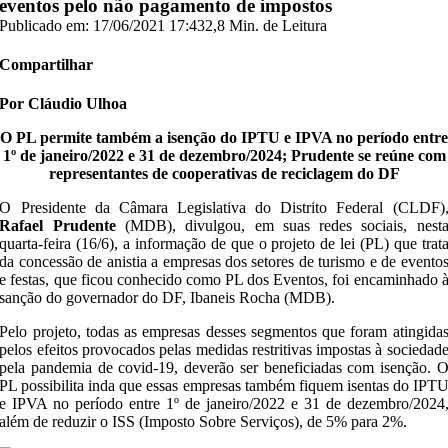
eventos pelo não pagamento de impostos
Publicado em: 17/06/2021 17:43
2,8 Min. de Leitura
Compartilhar
Por Cláudio Ulhoa
O PL permite também a isenção do IPTU e IPVA no período entre
1º de janeiro/2022 e 31 de dezembro/2024; Prudente se reúne com
representantes de cooperativas de reciclagem do DF
O Presidente da Câmara Legislativa do Distrito Federal (CLDF)
Rafael Prudente
(MDB), divulgou, em suas redes sociais, nest
quarta-feira (16/6), a informação de que o projeto de lei (PL) que trat
da concessão de anistia a empresas dos setores de turismo e de evento
e festas, que ficou conhecido como PL dos Eventos, foi encaminhado 
sanção do governador do DF, Ibaneis Rocha (MDB).
Pelo projeto, todas as empresas desses segmentos que foram atingida
pelos efeitos provocados pelas medidas restritivas impostas à sociedad
pela pandemia de covid-19, deverão ser beneficiadas com isenção. 
PL possibilita inda que essas empresas também fiquem isentas do IPT
e IPVA no período entre 1º de janeiro/2022 e 31 de dezembro/2024
além de reduzir o ISS (Imposto Sobre Serviços), de 5% para 2%.