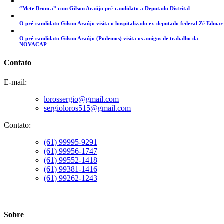
“Mete Bronca” com Gilson Araújo pré-candidato a Deputado Distrital
O pré-candidato Gilson Araújo visita o hospitalizado ex-deputado federal Zé Edmar
O pré-candidato Gilson Araújo (Podemos) visita os amigos de trabalho da
NOVACAP
Contato
E-mail:
lorossergio@gmail.com
sergioloros515@gmail.com
Contato:
(61) 99995-9291
(61) 99956-1747
(61) 99552-1418
(61) 99381-1416
(61) 99262-1243
Sobre