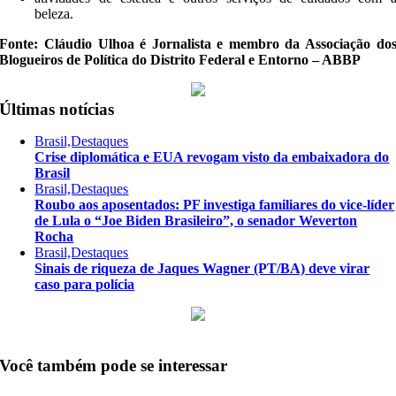
beleza.
Fonte: Cláudio Ulhoa é Jornalista e membro da Associação do
Blogueiros de Política do Distrito Federal e Entorno – ABBP
Últimas notícias
Brasil,Destaques
Crise diplomática e EUA revogam visto da embaixadora do
Brasil
Brasil,Destaques
Roubo aos aposentados: PF investiga familiares do vice-líder
de Lula o “Joe Biden Brasileiro”, o senador Weverton
Rocha
Brasil,Destaques
Sinais de riqueza de Jaques Wagner (PT/BA) deve virar
caso para polícia
Você também pode se interessar