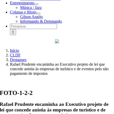
Entretenimento
Música / Jazz
Colunas e Blogs
Gilson Araújo
Informando & Detonando
Buscar
resultados
para:
Início
CLDF
Destaques
Rafael Prudente encaminha ao Executivo projeto de lei que
concede anistia às empresas de turístico e de eventos pelo não
pagamento de impostos
FOTO-1-2-2
Rafael Prudente encaminha ao Executivo projeto de
lei que concede anistia às empresas de turístico e de