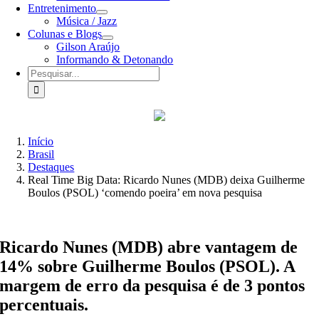
Entretenimento
Música / Jazz
Colunas e Blogs
Gilson Araújo
Informando & Detonando
Buscar
resultados
para:
Início
Brasil
Destaques
Real Time Big Data: Ricardo Nunes (MDB) deixa Guilherme
Boulos (PSOL) ‘comendo poeira’ em nova pesquisa
Ricardo Nunes (MDB) abre vantagem de
14% sobre Guilherme Boulos (PSOL). A
margem de erro da pesquisa é de 3 pontos
percentuais.