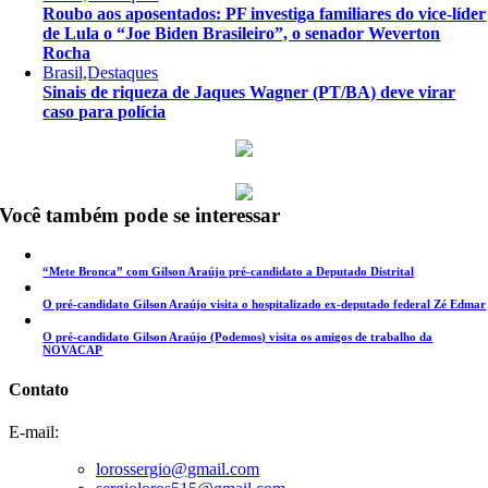
Roubo aos aposentados: PF investiga familiares do vice-líder
de Lula o “Joe Biden Brasileiro”, o senador Weverton
Rocha
Brasil,Destaques
Sinais de riqueza de Jaques Wagner (PT/BA) deve virar
caso para polícia
Você também pode se interessar
“Mete Bronca” com Gilson Araújo pré-candidato a Deputado Distrital
O pré-candidato Gilson Araújo visita o hospitalizado ex-deputado federal Zé Edmar
O pré-candidato Gilson Araújo (Podemos) visita os amigos de trabalho da
NOVACAP
Contato
E-mail:
lorossergio@gmail.com