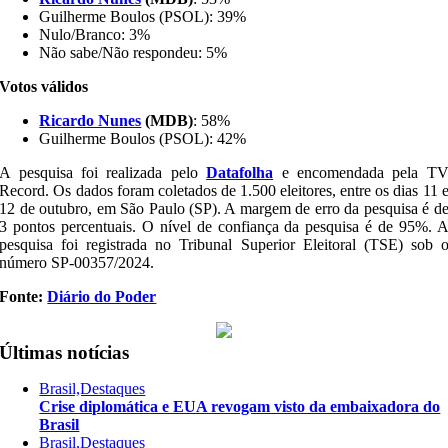
Guilherme Boulos (PSOL): 39%
Nulo/Branco: 3%
Não sabe/Não respondeu: 5%
Votos válidos
Ricardo Nunes
(MDB)
: 58%
Guilherme Boulos (PSOL): 42%
A pesquisa foi realizada pelo
Datafolha
e encomendada pela T
Record. Os dados foram coletados de 1.500 eleitores, entre os dias 11 
12 de outubro, em São Paulo (SP). A margem de erro da pesquisa é d
3 pontos percentuais. O nível de confiança da pesquisa é de 95%. 
pesquisa foi registrada no Tribunal Superior Eleitoral (TSE) sob 
número SP-00357/2024.
Fonte:
Diário do Poder
Últimas notícias
Brasil,Destaques
Crise diplomática e EUA revogam visto da embaixadora do
Brasil
Brasil,Destaques