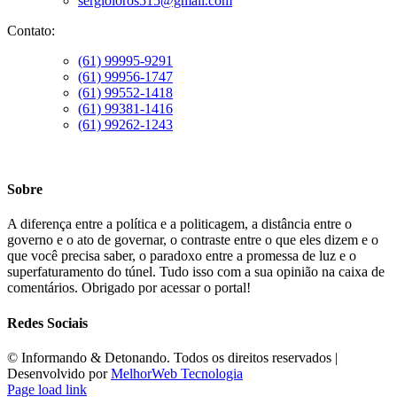
sergioloros515@gmail.com
Contato:
(61) 99995-9291
(61) 99956-1747
(61) 99552-1418
(61) 99381-1416
(61) 99262-1243
Sobre
A diferença entre a política e a politicagem, a distância entre o
governo e o ato de governar, o contraste entre o que eles dizem e o
que você precisa saber, o paradoxo entre a promessa de luz e o
superfaturamento do túnel. Tudo isso com a sua opinião na caixa de
comentários. Obrigado por acessar o portal!
Redes Sociais
©️ Informando & Detonando. Todos os direitos reservados |
Desenvolvido por
MelhorWeb Tecnologia
Page load link