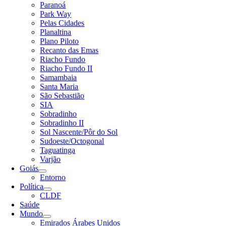
Paranoá
Park Way
Pelas Cidades
Planaltina
Plano Piloto
Recanto das Emas
Riacho Fundo
Riacho Fundo II
Samambaia
Santa Maria
São Sebastião
SIA
Sobradinho
Sobradinho II
Sol Nascente/Pôr do Sol
Sudoeste/Octogonal
Taguatinga
Varjão
Goiás
Entorno
Política
CLDF
Saúde
Mundo
Emirados Árabes Unidos