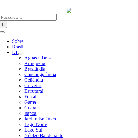
Ir
para
o
Buscar
conteúdo
resultados
para:
Alternar
Navegação
Sobre
Brasil
DF
Águas Claras
Arniqueira
Brazlândia
Candangolândia
Ceilândia
Cruzeiro
Estrutural
Fercal
Gama
Guará
Itapoã
Jardim Botânico
Lago Norte
Lago Sul
Núcleo Bandeirante