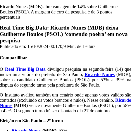
Ricardo Nunes (MDB) abre vantagem de 14% sobre Guilherme
Boulos (PSOL). A margem de erro da pesquisa é de 3 pontos
percentuais.
Real Time Big Data: Ricardo Nunes (MDB) deixa
Guilherme Boulos (PSOL) ‘comendo poeira’ em nova
pesquisa
Publicado em: 15/10/2024 00:17
0,9 Min. de Leitura
Compartilhar
O
Real Time Big Data
divulgou pesquisa na segunda-feira (14) qu
indica uma vitória do prefeito de São Paulo,
Ricardo Nunes
(MDB)
sobre o candidato Guilherme Boulos (PSOL) por 53% a 39% n
disputa do segundo turno pela prefeitura de São Paulo.
O Instituto avaliou também um cenário onde apenas votos válidos sã
contados (excluindo os votos brancos e nulos). Nesse cenário,
Ricard
Nunes
(MDB)
vence novamente Guilherme Boulos (PSOL), por 58
a 42%. O segundo turno irá ser disputado dia 27 de outubro.
Eleição em São Paulo – 2º turno
Ricardo Nunes
(MDB)
: 53%