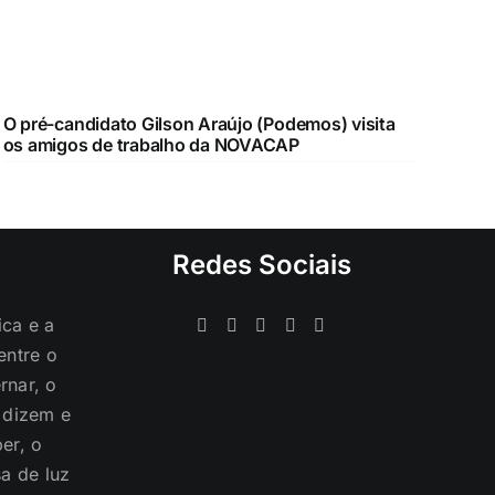
O pré-candidato Gilson Araújo (Podemos) visita
os amigos de trabalho da NOVACAP
Redes Sociais
ica e a
entre o
rnar, o
s dizem e
er, o
a de luz