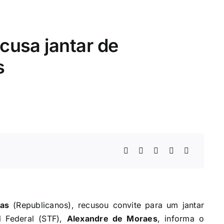
ecusa jantar de
s
tas
(Republicanos), recusou convite para um jantar
l Federal (STF),
Alexandre de Moraes
, informa o