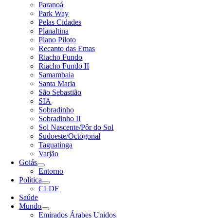
Paranoá
Park Way
Pelas Cidades
Planaltina
Plano Piloto
Recanto das Emas
Riacho Fundo
Riacho Fundo II
Samambaia
Santa Maria
São Sebastião
SIA
Sobradinho
Sobradinho II
Sol Nascente/Pôr do Sol
Sudoeste/Octogonal
Taguatinga
Varjão
Goiás
Entorno
Política
CLDF
Saúde
Mundo
Emirados Árabes Unidos