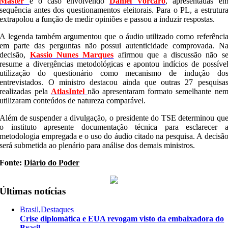
Master
e o caso envolvendo
Daniel Vorcaro
, apresentadas e
sequência antes dos questionamentos eleitorais. Para o PL, a estrutur
extrapolou a função de medir opiniões e passou a induzir respostas.
A legenda também argumentou que o áudio utilizado como referênci
em parte das perguntas não possui autenticidade comprovada. N
decisão,
Kassio Nunes Marques
afirmou que a discussão não s
resume a divergências metodológicas e apontou indícios de possíve
utilização do questionário como mecanismo de indução do
entrevistados. O ministro destacou ainda que outras 27 pesquisa
realizadas pela
AtlasIntel
não apresentaram formato semelhante ne
utilizaram conteúdos de natureza comparável.
Além de suspender a divulgação, o presidente do TSE determinou qu
o instituto apresente documentação técnica para esclarecer 
metodologia empregada e o uso do áudio citado na pesquisa. A decisã
será submetida ao plenário para análise dos demais ministros.
Fonte:
Diário do Poder
Últimas notícias
Brasil,Destaques
Crise diplomática e EUA revogam visto da embaixadora do
Brasil