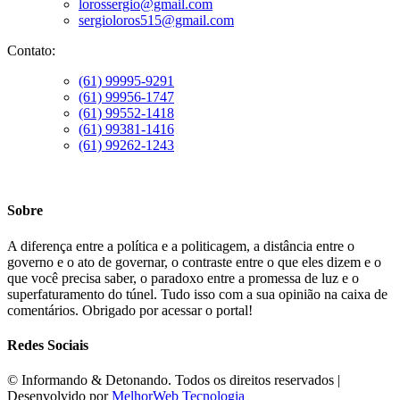
lorossergio@gmail.com
sergioloros515@gmail.com
Contato:
(61) 99995-9291
(61) 99956-1747
(61) 99552-1418
(61) 99381-1416
(61) 99262-1243
Sobre
A diferença entre a política e a politicagem, a distância entre o
governo e o ato de governar, o contraste entre o que eles dizem e o
que você precisa saber, o paradoxo entre a promessa de luz e o
superfaturamento do túnel. Tudo isso com a sua opinião na caixa de
comentários. Obrigado por acessar o portal!
Redes Sociais
©️ Informando & Detonando. Todos os direitos reservados |
Desenvolvido por
MelhorWeb Tecnologia