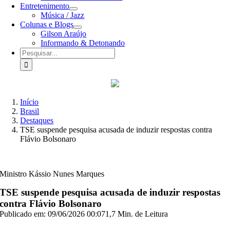
Entretenimento
Música / Jazz
Colunas e Blogs
Gilson Araújo
Informando & Detonando
Buscar
resultados
para:
Início
Brasil
Destaques
TSE suspende pesquisa acusada de induzir respostas contra
Flávio Bolsonaro
Ministro Kássio Nunes Marques
TSE suspende pesquisa acusada de induzir respostas
contra Flávio Bolsonaro
Publicado em: 09/06/2026 00:07
1,7 Min. de Leitura