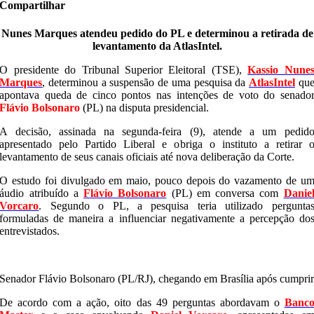
Compartilhar
Nunes Marques atendeu pedido do PL e determinou a retirada de
levantamento da AtlasIntel.
O presidente do Tribunal Superior Eleitoral (TSE),
Kassio Nune
Marques
, determinou a suspensão de uma pesquisa da
AtlasIntel
qu
apontava queda de cinco pontos nas intenções de voto do senado
Flávio Bolsonaro
(PL) na disputa presidencial.
A decisão, assinada na segunda-feira (9), atende a um pedid
apresentado pelo Partido Liberal e obriga o instituto a retirar 
levantamento de seus canais oficiais até nova deliberação da Corte.
O estudo foi divulgado em maio, pouco depois do vazamento de u
áudio atribuído a
Flávio Bolsonaro
(PL) em conversa com
Danie
Vorcaro
. Segundo o PL, a pesquisa teria utilizado pergunta
formuladas de maneira a influenciar negativamente a percepção do
entrevistados.
Senador Flávio Bolsonaro (PL/RJ), chegando em Brasília após cumpr
De acordo com a ação, oito das 49 perguntas abordavam o
Banc