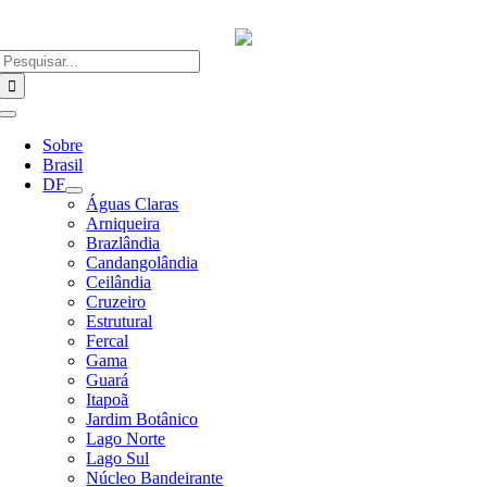
Ir
para
o
Buscar
conteúdo
resultados
para:
Alternar
Navegação
Sobre
Brasil
DF
Águas Claras
Arniqueira
Brazlândia
Candangolândia
Ceilândia
Cruzeiro
Estrutural
Fercal
Gama
Guará
Itapoã
Jardim Botânico
Lago Norte
Lago Sul
Núcleo Bandeirante