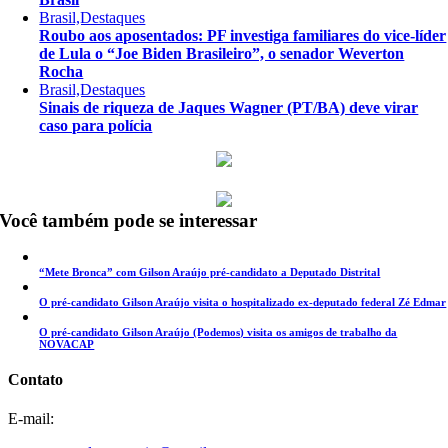
Brasil,Destaques
Roubo aos aposentados: PF investiga familiares do vice-líder
de Lula o “Joe Biden Brasileiro”, o senador Weverton
Rocha
Brasil,Destaques
Sinais de riqueza de Jaques Wagner (PT/BA) deve virar
caso para polícia
Você também pode se interessar
“Mete Bronca” com Gilson Araújo pré-candidato a Deputado Distrital
O pré-candidato Gilson Araújo visita o hospitalizado ex-deputado federal Zé Edmar
O pré-candidato Gilson Araújo (Podemos) visita os amigos de trabalho da
NOVACAP
Contato
E-mail: