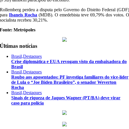
Rollemberg perdeu a disputa pelo Governo do Distrito Federal (GDF
para
Ibaneis Rocha
(MDB). O emedebista teve 69,79% dos votos. 
socialista recebeu 30,21%.
Fonte: Metrópoles
Últimas notícias
Brasil,Destaques
Crise diplomática e EUA revogam visto da embaixadora do
Brasil
Brasil,Destaques
Roubo aos aposentados: PF investiga familiares do vice-líder
de Lula o “Joe Biden Brasileiro”, o senador Weverton
Rocha
Brasil,Destaques
Sinais de riqueza de Jaques Wagner (PT/BA) deve virar
caso para polícia