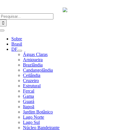
Ir
para
o
Buscar
conteúdo
resultados
para:
Alternar
Navegação
Sobre
Brasil
DF
Águas Claras
Arniqueira
Brazlândia
Candangolândia
Ceilândia
Cruzeiro
Estrutural
Fercal
Gama
Guará
Itapoã
Jardim Botânico
Lago Norte
Lago Sul
Núcleo Bandeirante