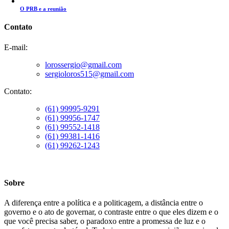
O PRB e a reunião
Contato
E-mail:
lorossergio@gmail.com
sergioloros515@gmail.com
Contato:
(61) 99995-9291
(61) 99956-1747
(61) 99552-1418
(61) 99381-1416
(61) 99262-1243
Sobre
A diferença entre a política e a politicagem, a distância entre o
governo e o ato de governar, o contraste entre o que eles dizem e o
que você precisa saber, o paradoxo entre a promessa de luz e o