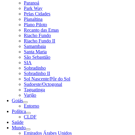
Paranoá
Park Way
Pelas Cidades
Planaltina
Plano Piloto
Recanto das Emas
Riacho Fundo
Riacho Fundo II
Samambaia
Santa Maria
São Sebastião
SIA
Sobradinho
Sobradinho II
Sol Nascente/Pôr do Sol
Sudoeste/Octogonal
Taguatinga
Varjão
Goiás
Entorno
Política
CLDF
Saúde
Mundo
Emirados Árabes Unidos