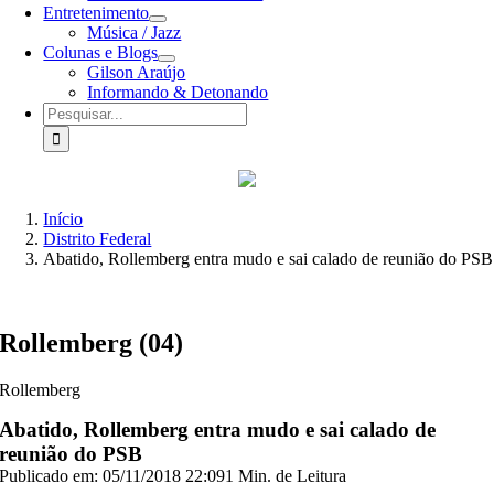
Entretenimento
Música / Jazz
Colunas e Blogs
Gilson Araújo
Informando & Detonando
Buscar
resultados
para:
Início
Distrito Federal
Abatido, Rollemberg entra mudo e sai calado de reunião do PSB
Rollemberg (04)
Rollemberg
Abatido, Rollemberg entra mudo e sai calado de
reunião do PSB
Publicado em: 05/11/2018 22:09
1 Min. de Leitura