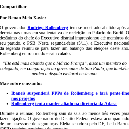
Compartilhar
Por Renan Melo Xavier
O governador
Rodrigo Rollemberg
tem se mostrado abatido após 
derrota nas urnas em sua tentativa de reeleição ao Palácio do Buriti. 
desânimo do chefe do Executivo distrital impressionou até membros d
seu partido, o PSB. Nesta segunda-feira (5/11), a Executiva naciona
da legenda reuniu-se para fazer um balanço das eleições deste ano
Rollemberg entrou mudo e saiu calado.
“Ele está mais abatido que o Márcio França”, disse um membro do
colegiado, em comparação ao governador de São Paulo, que também
perdeu a disputa eleitoral neste ano.
Mais sobre o assunto:
Ibaneis suspenderá PPPs de Rollemberg e fará pente-fin
nos projetos
Rollemberg tenta manter aliado na diretoria da Adasa
Durante a reunião, Rollemberg saiu da sala ao menos três vezes par
fazer ligações. O governador do Distrito Federal estava acompanhad
de um assessor e de seguranças. Eleita senadora pelo DF, Leila Barro
(PSB) também participou do encontro.