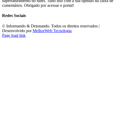
superfaturamento do túnel. Tudo isso com a sua opinião na caixa de
comentários. Obrigado por acessar o portal!
Redes Sociais
©️ Informando & Detonando. Todos os direitos reservados |
Desenvolvido por
MelhorWeb Tecnologia
Page load link
Ir
ao
Topo