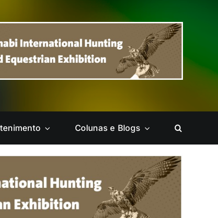
etenimento
Colunas e Blogs
Ceilândia
Cruzeiro
Itapoã
Jardim Botânico
Park Way
Pelas Cidades