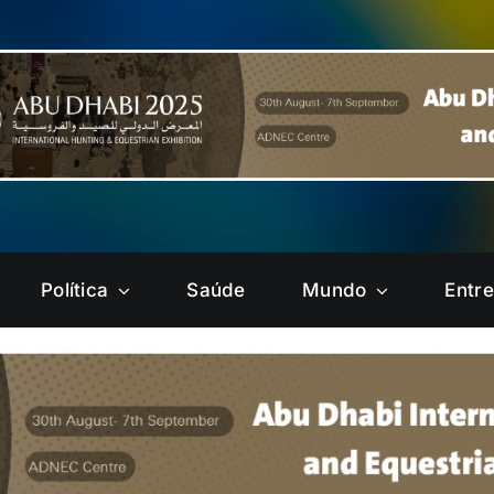
Política
Saúde
Mundo
Entr
Brazlândia
Candangolândia
Gama
Guará
Núcleo
Paranoá
Bandeirante