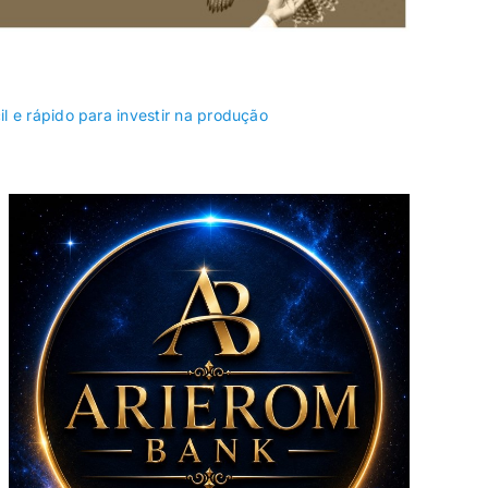
Riacho Fundo II
Samambaia
l e rápido para investir na produção
Sobradinho II
Sol Nascente/Pôr
do Sol