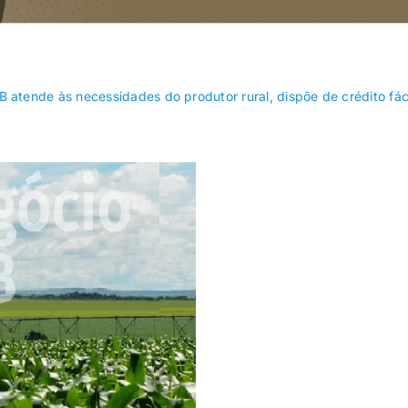
Recanto das
Riacho Fundo
Emas
 atende às necessidades do produtor rural, dispõe de crédito fáci
SIA
Sobradinho
Varjão