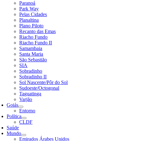
Paranoá
Park Way
Pelas Cidades
Planaltina
Plano Piloto
Recanto das Emas
Riacho Fundo
Riacho Fundo II
Samambaia
Santa Maria
São Sebastião
SIA
Sobradinho
Sobradinho II
Sol Nascente/Pôr do Sol
Sudoeste/Octogonal
Taguatinga
Varjão
Goiás
Entorno
Política
CLDF
Saúde
Mundo
Emirados Árabes Unidos