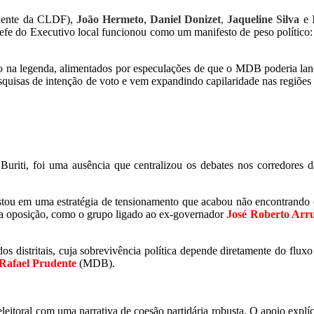
dente da CLDF),
João Hermeto
,
Daniel Donizet
,
Jaqueline Silva
e
 chefe do Executivo local funcionou como um manifesto de peso político:
o na legenda, alimentados por especulações de que o MDB poderia la
esquisas de intenção de voto e vem expandindo capilaridade nas regiões
uriti, foi uma ausência que centralizou os debates nos corredores da
ostou em uma estratégia de tensionamento que acabou não encontrando 
da oposição, como o grupo ligado ao ex-governador
José Roberto Arr
s distritais, cuja sobrevivência política depende diretamente do fluxo 
Rafael Prudente
(MDB).
leitoral com uma narrativa de coesão partidária robusta. O apoio exp