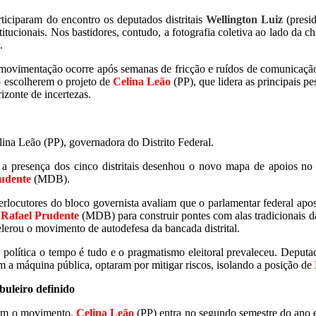
rticiparam do encontro os deputados distritais
Wellington Luiz
(presi
stitucionais. Nos bastidores, contudo, a fotografia coletiva ao lado da
.
movimentação ocorre após semanas de fricção e ruídos de comunicaçã
 escolherem o projeto de
Celina Leão
(PP), que lidera as principais p
izonte de incertezas.
lina Leão (PP), governadora do Distrito Federal.
 a presença dos cinco distritais desenhou o novo mapa de apoios no B
udente
(MDB).
terlocutores do bloco governista avaliam que o parlamentar federal ap
e
Rafael Prudente
(MDB) para construir pontes com alas tradicionais 
elerou o movimento de autodefesa da bancada distrital.
 política o tempo é tudo e o pragmatismo eleitoral prevaleceu. Deputado
m a máquina pública, optaram por mitigar riscos, isolando a posição de
buleiro definido
m o movimento,
Celina Leão
(PP) entra no segundo semestre do ano e