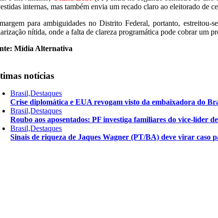
vestidas internas, mas também envia um recado claro ao eleitorado de cen
margem para ambiguidades no Distrito Federal, portanto, estreitou-s
larização nítida, onde a falta de clareza programática pode cobrar um p
nte: Mídia Alternativa
timas notícias
Brasil,Destaques
Crise diplomática e EUA revogam visto da embaixadora do Bra
Brasil,Destaques
Roubo aos aposentados: PF investiga familiares do vice-líder 
Brasil,Destaques
Sinais de riqueza de Jaques Wagner (PT/BA) deve virar caso pa