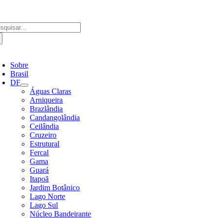
Ir
para
o
scar
conteúdo
ultados
a:
ternar
avegação
Sobre
Brasil
DF
Águas Claras
Arniqueira
Brazlândia
Candangolândia
Ceilândia
Cruzeiro
Estrutural
Fercal
Gama
Guará
Itapoã
Jardim Botânico
Lago Norte
Lago Sul
Núcleo Bandeirante