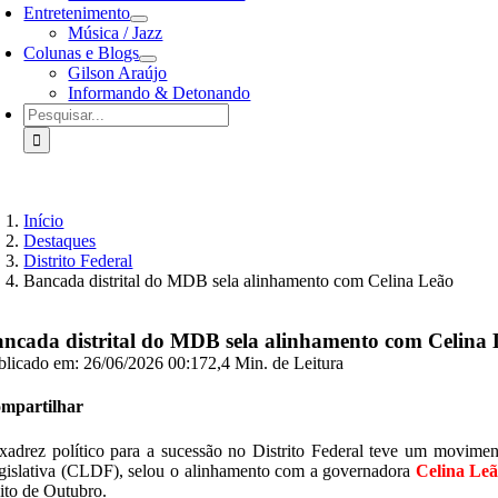
Entretenimento
Música / Jazz
Colunas e Blogs
Gilson Araújo
Informando & Detonando
Buscar
resultados
para:
Início
Destaques
Distrito Federal
Bancada distrital do MDB sela alinhamento com Celina Leão
ncada distrital do MDB sela alinhamento com Celina
blicado em: 26/06/2026 00:17
2,4 Min. de Leitura
mpartilhar
xadrez político para a sucessão no Distrito Federal teve um movimen
gislativa (CLDF), selou o alinhamento com a governadora
Celina Le
eito de Outubro.