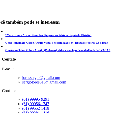
cê também pode se interessar
“Mete Bronca” com Gilson Araújo pré-candidato a Deputado Distrital
O pré-candidato Gilson Araújo visita o hospitalizado ex-deputado federal Zé Edmar
O pré-candidato Gilson Araújo (Podemos) visita os amigos de trabalho da NOVACAP
Contato
E-mail:
lorossergio@gmail.com
sergioloros515@gmail.com
Contato:
(61) 99995-9291
(61) 99956-1747
(61) 99552-1418
(61) 99381-1416