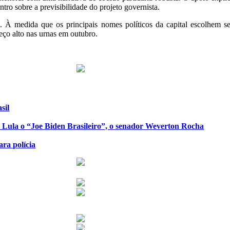
tro sobre a previsibilidade do projeto governista.
e. À medida que os principais nomes políticos da capital escolhem s
reço alto nas urnas em outubro.
sil
de Lula o “Joe Biden Brasileiro”, o senador Weverton Rocha
ra polícia