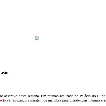
 Leão
to assertivo nesta semana. Em reunião realizada no Palácio do Buri
ão
(PP), reduzindo a margem de manobra para dissidências internas e si