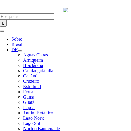
Ir
para
o
Buscar
conteúdo
resultados
para:
Alternar
Navegação
Sobre
Brasil
DF
Águas Claras
Arniqueira
Brazlândia
Candangolândia
Ceilândia
Cruzeiro
Estrutural
Fercal
Gama
Guará
Itapoã
Jardim Botânico
Lago Norte
Lago Sul
Núcleo Bandeirante