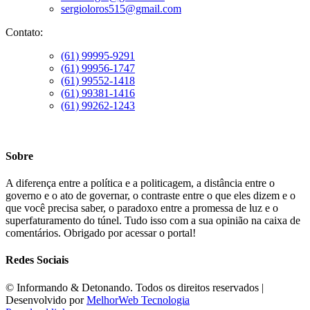
sergioloros515@gmail.com
Contato:
(61) 99995-9291
(61) 99956-1747
(61) 99552-1418
(61) 99381-1416
(61) 99262-1243
Sobre
A diferença entre a política e a politicagem, a distância entre o
governo e o ato de governar, o contraste entre o que eles dizem e o
que você precisa saber, o paradoxo entre a promessa de luz e o
superfaturamento do túnel. Tudo isso com a sua opinião na caixa de
comentários. Obrigado por acessar o portal!
Redes Sociais
©️ Informando & Detonando. Todos os direitos reservados |
Desenvolvido por
MelhorWeb Tecnologia