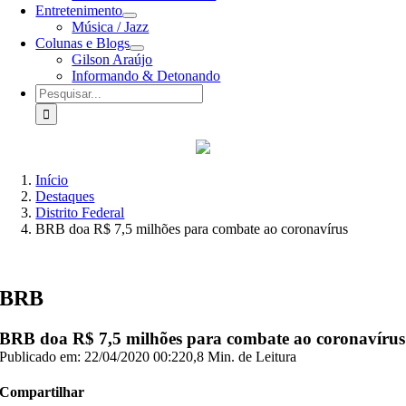
Entretenimento
Música / Jazz
Colunas e Blogs
Gilson Araújo
Informando & Detonando
Buscar
resultados
para:
Início
Destaques
Distrito Federal
BRB doa R$ 7,5 milhões para combate ao coronavírus
BRB
BRB doa R$ 7,5 milhões para combate ao coronavírus
Publicado em: 22/04/2020 00:22
0,8 Min. de Leitura
Compartilhar