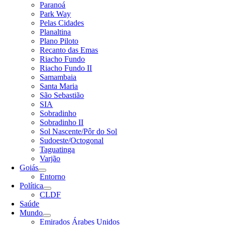
Paranoá
Park Way
Pelas Cidades
Planaltina
Plano Piloto
Recanto das Emas
Riacho Fundo
Riacho Fundo II
Samambaia
Santa Maria
São Sebastião
SIA
Sobradinho
Sobradinho II
Sol Nascente/Pôr do Sol
Sudoeste/Octogonal
Taguatinga
Varjão
Goiás
Entorno
Política
CLDF
Saúde
Mundo
Emirados Árabes Unidos