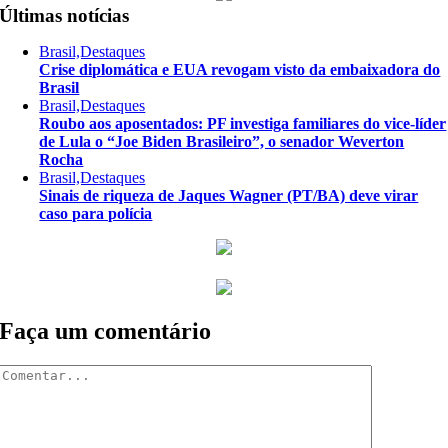
Últimas notícias
Brasil,Destaques
Crise diplomática e EUA revogam visto da embaixadora do
Brasil
Brasil,Destaques
Roubo aos aposentados: PF investiga familiares do vice-líder
de Lula o “Joe Biden Brasileiro”, o senador Weverton
Rocha
Brasil,Destaques
Sinais de riqueza de Jaques Wagner (PT/BA) deve virar
caso para polícia
Faça um comentário
Comentar