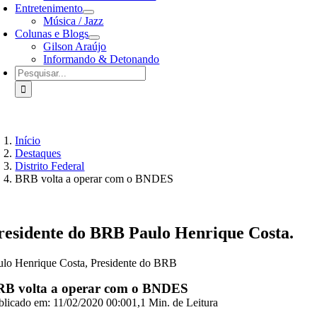
Entretenimento
Música / Jazz
Colunas e Blogs
Gilson Araújo
Informando & Detonando
Buscar
resultados
para:
Início
Destaques
Distrito Federal
BRB volta a operar com o BNDES
residente do BRB Paulo Henrique Costa.
ulo Henrique Costa, Presidente do BRB
RB volta a operar com o BNDES
blicado em: 11/02/2020 00:00
1,1 Min. de Leitura