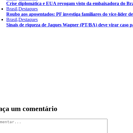
Crise diplomática e EUA revogam visto da embaixadora do Bra
Brasil,Destaques
Roubo aos aposentados: PF investiga familiares do vice-líder 
Brasil,Destaques
Sinais de riqueza de Jaques Wagner (PT/BA) deve virar caso pa
aça um comentário
mentar