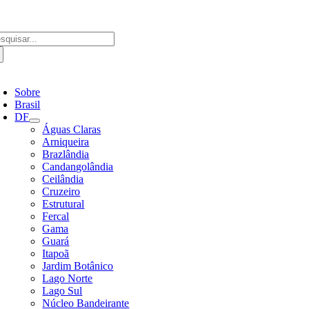
Ir
para
o
scar
conteúdo
ultados
a:
ternar
avegação
Sobre
Brasil
DF
Águas Claras
Arniqueira
Brazlândia
Candangolândia
Ceilândia
Cruzeiro
Estrutural
Fercal
Gama
Guará
Itapoã
Jardim Botânico
Lago Norte
Lago Sul
Núcleo Bandeirante