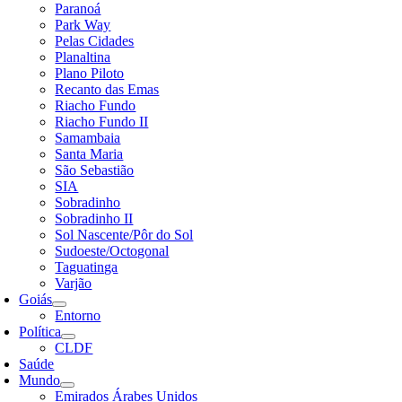
Paranoá
Park Way
Pelas Cidades
Planaltina
Plano Piloto
Recanto das Emas
Riacho Fundo
Riacho Fundo II
Samambaia
Santa Maria
São Sebastião
SIA
Sobradinho
Sobradinho II
Sol Nascente/Pôr do Sol
Sudoeste/Octogonal
Taguatinga
Varjão
Goiás
Entorno
Política
CLDF
Saúde
Mundo
Emirados Árabes Unidos