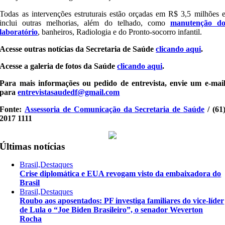
Todas as intervenções estruturais estão orçadas em R$ 3,5 milhões 
inclui outras melhorias, além do telhado, como
manutenção d
laboratório
, banheiros, Radiologia e do Pronto-socorro infantil.
Acesse outras notícias da Secretaria de Saúde
clicando aqui
.
Acesse a galeria de fotos da Saúde
clicando aqui
.
Para mais informações ou pedido de entrevista, envie um e-mai
para
entrevistasaudedf@gmail.com
Fonte:
Assessoria de Comunicação da Secretaria de Saúde
/ (61
2017 1111
Últimas notícias
Brasil,Destaques
Crise diplomática e EUA revogam visto da embaixadora do
Brasil
Brasil,Destaques
Roubo aos aposentados: PF investiga familiares do vice-líder
de Lula o “Joe Biden Brasileiro”, o senador Weverton
Rocha