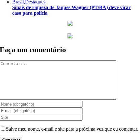
Brasil,Destaques
Sinais de riqueza de Jaques Wagner (PT/BA) deve virar
caso para polícia
Faça um comentário
Comentar
Salve meu nome, e-mail e site para a próxima vez que eu comentar.