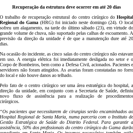
Recuperação da estrutura deve ocorrer em até 20 dias
O trabalho de recuperação estrutural do centro cirúrgico do
Hospita
Regional do Gama
(HRG) foi iniciado neste domingo (24). O loca
sofreu um alagamento, na tarde do último sábado (23), em virtude d
grande volume de chuva, não suportado pelas calhas de escoamento. 
previsão da direção da unidade é de que a manutenção dure até 2
dias.
Na ocasião do incidente, as cinco salas do centro cirúrgico não estava
em uso. A energia elétrica foi imediatamente desligada no setor e 
Corpo de Bombeiros, bem como a Defesa Civil, acionados. Pacientes 
servidores não foram atingidos. As avarias foram constatadas no forr
do local e não houve danos ao telhado.
Pelo fato de o centro cirúrgico ser uma área estratégica do hospital, 
direção da unidade, em conjunto com a Secretaria de Saúde, defini
novo fluxo de assistência para a realização de procedimento
cirúrgicos.
“Os pacientes que necessitarem de cirurgias serão encaminhados a
Hospital Regional de Santa Maria, numa parceria com o Instituto d
Gestão Estratégica de Saúde do Distrito Federal. Para garantir 
assistência, 50% dos profissionais do centro cirúrgico do Gama darã
expediente em Santa Maria. Os insumos necessários também estã