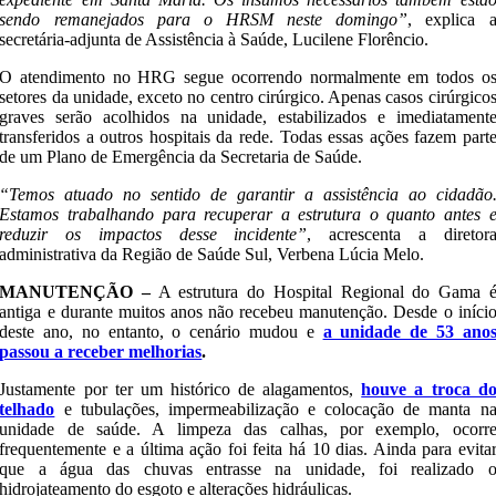
sendo remanejados para o HRSM neste domingo”
, explica 
secretária-adjunta de Assistência à Saúde, Lucilene Florêncio.
O atendimento no HRG segue ocorrendo normalmente em todos o
setores da unidade, exceto no centro cirúrgico. Apenas casos cirúrgico
graves serão acolhidos na unidade, estabilizados e imediatament
transferidos a outros hospitais da rede. Todas essas ações fazem part
de um Plano de Emergência da Secretaria de Saúde.
“Temos atuado no sentido de garantir a assistência ao cidadão
Estamos trabalhando para recuperar a estrutura o quanto antes 
reduzir os impactos desse incidente”
, acrescenta a diretor
administrativa da Região de Saúde Sul, Verbena Lúcia Melo.
MANUTENÇÃO –
A estrutura do Hospital Regional do Gama 
antiga e durante muitos anos não recebeu manutenção. Desde o iníci
deste ano, no entanto, o cenário mudou e
a unidade de 53 ano
passou a receber melhorias
.
Justamente por ter um histórico de alagamentos,
houve a troca d
telhado
e tubulações, impermeabilização e colocação de manta n
unidade de saúde. A limpeza das calhas, por exemplo, ocorr
frequentemente e a última ação foi feita há 10 dias. Ainda para evita
que a água das chuvas entrasse na unidade, foi realizado 
hidrojateamento do esgoto e alterações hidráulicas.