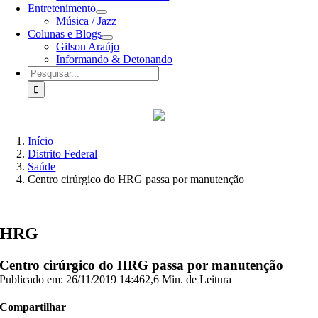
Entretenimento
Música / Jazz
Colunas e Blogs
Gilson Araújo
Informando & Detonando
Buscar
resultados
para:
Início
Distrito Federal
Saúde
Centro cirúrgico do HRG passa por manutenção
HRG
Centro cirúrgico do HRG passa por manutenção
Publicado em: 26/11/2019 14:46
2,6 Min. de Leitura
Compartilhar