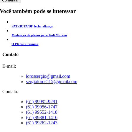
Você também pode se interessar
PATRIOTA/DF fecha aliança
Mudanças de planos para Todi Moreno
O PRB e a reunião
Contato
E-mail:
lorossergio@gmail.com
sergioloros515@gmail.com
Contato:
(61) 99995-9291
(61) 99956-1747
(61) 99552-1418
(61) 99381-1416
(61) 99262-1243