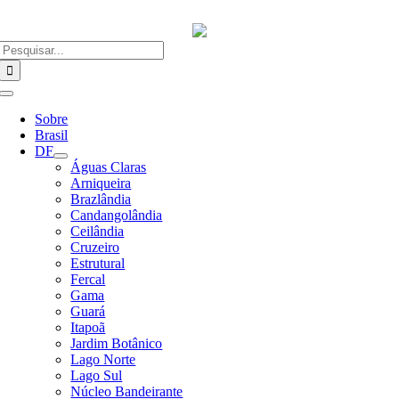
Ir
para
o
Buscar
conteúdo
resultados
para:
Alternar
Navegação
Sobre
Brasil
DF
Águas Claras
Arniqueira
Brazlândia
Candangolândia
Ceilândia
Cruzeiro
Estrutural
Fercal
Gama
Guará
Itapoã
Jardim Botânico
Lago Norte
Lago Sul
Núcleo Bandeirante