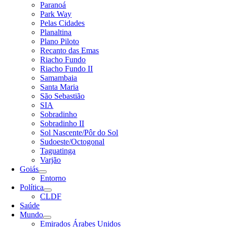
Paranoá
Park Way
Pelas Cidades
Planaltina
Plano Piloto
Recanto das Emas
Riacho Fundo
Riacho Fundo II
Samambaia
Santa Maria
São Sebastião
SIA
Sobradinho
Sobradinho II
Sol Nascente/Pôr do Sol
Sudoeste/Octogonal
Taguatinga
Varjão
Goiás
Entorno
Política
CLDF
Saúde
Mundo
Emirados Árabes Unidos