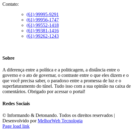
Contato:
(61) 99995-9291
(61) 99956-1747
(61) 99552-1418
(61) 99381-1416
(61) 99262-1243
Sobre
A diferença entre a política e a politicagem, a distância entre o
governo e o ato de governar, o contraste entre o que eles dizem e o
que você precisa saber, o paradoxo entre a promessa de luz e o
superfaturamento do túnel. Tudo isso com a sua opinião na caixa de
comentários. Obrigado por acessar o portal!
Redes Sociais
©️ Informando & Detonando. Todos os direitos reservados |
Desenvolvido por
MelhorWeb Tecnologia
Page load link
Ir