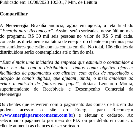
Publicado em: 16/08/2023 10:30
1,7 Min. de Leitura
Compartilhar
A
Neoenergia Brasília
anuncia, agora em agosto, a reta final d
“Energia para Recomeçar”.
Assim, serão sorteadas, nesse último mê
do programa, R$ 30 mil seis pessoas no valor de R$ 5 mil cada
concedidos diretamente na fatura de energia do cliente em prêmios par
consumidores que estão com as contas em dia. No total, 106 clientes d
distribuidora serão contemplados até o fim do mês.
“Esta é mais uma iniciativa da empresa que estimula o consumidor 
ficar em dia com a distribuidora. Temos como objetivo oferece
facilidades de pagamentos aos clientes, com ações de negociação 
adoção de canais digitais, que ajudam, ainda, o meio ambiente a
evitar a emissão de faturas em papel”,
destaca Leonardo Moura
superintendente de Recebíveis e Desempenho Comercial d
Neoenergia.
Os clientes que estiverem com o pagamento das contas de luz em di
podem acessar o site do Energia para Recomeça
(
www.energiapararecomecar.com.br
) e efetuar o cadastro. A
selecionar o pagamento por meio do PIX ou por débito em conta, 
cliente aumenta as chances de ser sorteado.