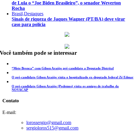
de Lula o “Joe Biden Brasileiro”, o senador Weverton
Rocha
Brasil,Destaques
Sinais de riqueza de Jaques Wagner (PT/BA) deve virar
caso para polícia
Você também pode se interessar
“Mete Bronca” com Gilson Araújo pré-candidato a Deputado Distrital
O pré-candidato Gilson Araújo visita o hospitalizado ex-deputado federal Zé Edmar
O pré-candidato Gilson Araújo (Podemos) visita os amigos de trabalho da
NOVACAP
Contato
E-mail:
lorossergio@gmail.com
sergioloros515@gmail.com