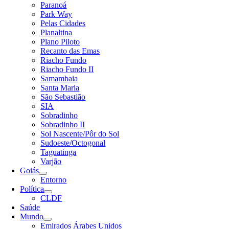
Paranoá
Park Way
Pelas Cidades
Planaltina
Plano Piloto
Recanto das Emas
Riacho Fundo
Riacho Fundo II
Samambaia
Santa Maria
São Sebastião
SIA
Sobradinho
Sobradinho II
Sol Nascente/Pôr do Sol
Sudoeste/Octogonal
Taguatinga
Varjão
Goiás
Entorno
Política
CLDF
Saúde
Mundo
Emirados Árabes Unidos