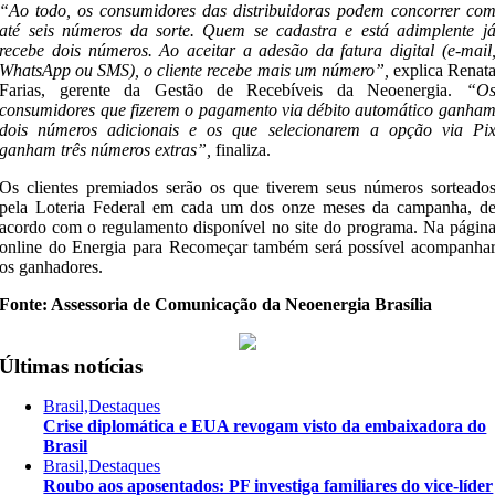
“Ao todo, os consumidores das distribuidoras podem concorrer co
até seis números da sorte. Quem se cadastra e está adimplente j
recebe dois números. Ao aceitar a adesão da fatura digital (e-mail
WhatsApp ou SMS), o cliente recebe mais um número”,
explica Renat
Farias, gerente da Gestão de Recebíveis da Neoenergia.
“O
consumidores que fizerem o pagamento via débito automático ganha
dois números adicionais e os que selecionarem a opção via Pi
ganham três números extras”,
finaliza.
Os clientes premiados serão os que tiverem seus números sorteado
pela Loteria Federal em cada um dos onze meses da campanha, d
acordo com o regulamento disponível no site do programa. Na págin
online do Energia para Recomeçar também será possível acompanha
os ganhadores.
Fonte: Assessoria de Comunicação da Neoenergia Brasília
Últimas notícias
Brasil,Destaques
Crise diplomática e EUA revogam visto da embaixadora do
Brasil
Brasil,Destaques
Roubo aos aposentados: PF investiga familiares do vice-líder