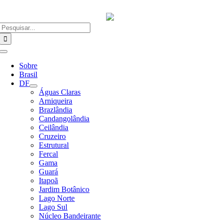
Ir
para
o
Buscar
conteúdo
resultados
para:
Alternar
Navegação
Sobre
Brasil
DF
Águas Claras
Arniqueira
Brazlândia
Candangolândia
Ceilândia
Cruzeiro
Estrutural
Fercal
Gama
Guará
Itapoã
Jardim Botânico
Lago Norte
Lago Sul
Núcleo Bandeirante