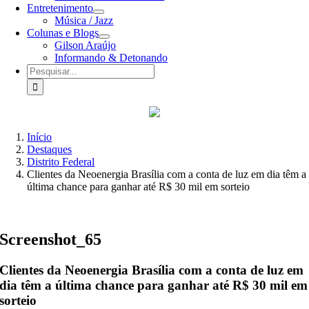
Entretenimento
Música / Jazz
Colunas e Blogs
Gilson Araújo
Informando & Detonando
Buscar
resultados
para:
Início
Destaques
Distrito Federal
Clientes da Neoenergia Brasília com a conta de luz em dia têm a
última chance para ganhar até R$ 30 mil em sorteio
Screenshot_65
Clientes da Neoenergia Brasília com a conta de luz em
dia têm a última chance para ganhar até R$ 30 mil em
sorteio