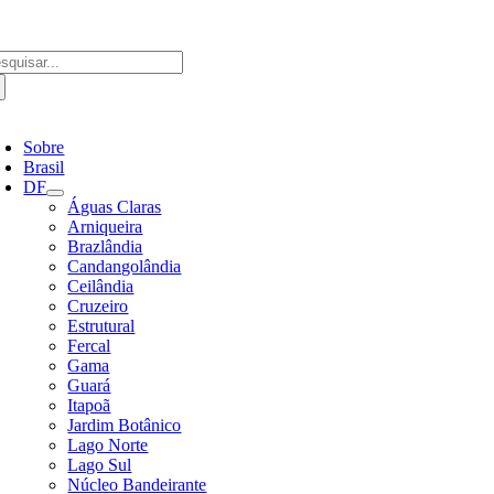
Ir
para
o
scar
conteúdo
ultados
a:
ternar
avegação
Sobre
Brasil
DF
Águas Claras
Arniqueira
Brazlândia
Candangolândia
Ceilândia
Cruzeiro
Estrutural
Fercal
Gama
Guará
Itapoã
Jardim Botânico
Lago Norte
Lago Sul
Núcleo Bandeirante