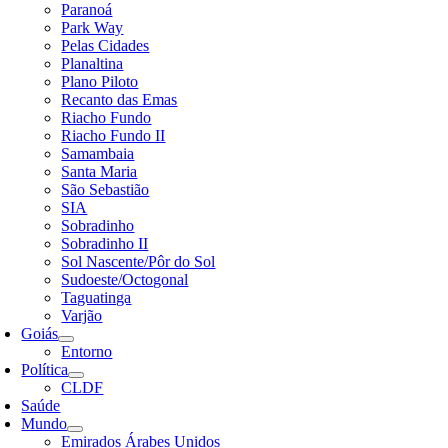
Paranoá
Park Way
Pelas Cidades
Planaltina
Plano Piloto
Recanto das Emas
Riacho Fundo
Riacho Fundo II
Samambaia
Santa Maria
São Sebastião
SIA
Sobradinho
Sobradinho II
Sol Nascente/Pôr do Sol
Sudoeste/Octogonal
Taguatinga
Varjão
Goiás
Entorno
Política
CLDF
Saúde
Mundo
Emirados Árabes Unidos