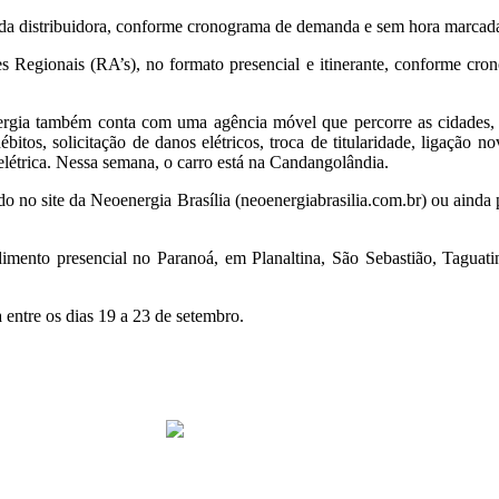
is da distribuidora, conforme cronograma de demanda e sem hora marca
ões Regionais (RA’s), no formato presencial e itinerante, conforme 
ergia também conta com uma agência móvel que percorre as cidades, 
tos, solicitação de danos elétricos, troca de titularidade, ligação n
elétrica. Nessa semana, o carro está na Candangolândia.
o site da Neoenergia Brasília (neoenergiabrasilia.com.br) ou ainda pe
ndimento presencial no Paranoá, em Planaltina, São Sebastião, Tagu
a entre os dias 19 a 23 de setembro.