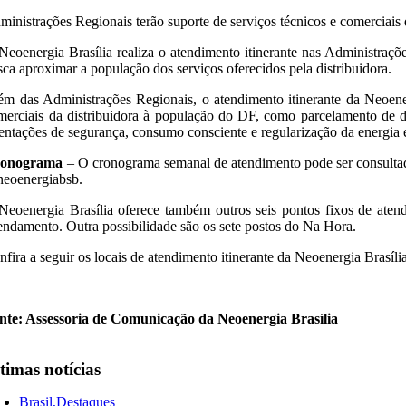
ministrações Regionais terão suporte de serviços técnicos e comercia
Neoenergia Brasília realiza o atendimento itinerante nas Administraç
sca aproximar a população dos serviços oferecidos pela distribuidora.
ém das Administrações Regionais, o atendimento itinerante da Neoen
merciais da distribuidora à população do DF, como parcelamento de débi
ientações de segurança, consumo consciente e regularização da energia 
onograma
– O cronograma semanal de atendimento pode ser consultado n
eoenergiabsb.
Neoenergia Brasília oferece também outros seis pontos fixos de ate
endamento. Outra possibilidade são os sete postos do Na Hora.
nfira a seguir os locais de atendimento itinerante da Neoenergia Brasíli
nte: Assessoria de Comunicação da Neoenergia Brasília
timas notícias
Brasil,Destaques