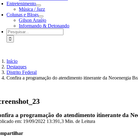
Entretenimento
Música / Jazz
Colunas e Blogs
Gilson Araújo
Informando & Detonando
Buscar
resultados
para:
Início
Destaques
Distrito Federal
Confira a programação do atendimento itinerante da Neoenergia Bras
creenshot_23
nfira a programação do atendimento itinerante da Neoe
blicado em: 19/09/2022 13:39
1,3 Min. de Leitura
mpartilhar