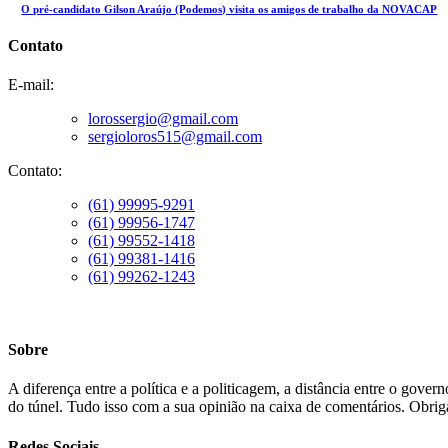
O pré-candidato Gilson Araújo (Podemos) visita os amigos de trabalho da NOVACAP
Contato
E-mail:
lorossergio@gmail.com
sergioloros515@gmail.com
Contato:
(61) 99995-9291
(61) 99956-1747
(61) 99552-1418
(61) 99381-1416
(61) 99262-1243
Sobre
A diferença entre a política e a politicagem, a distância entre o gove
do túnel. Tudo isso com a sua opinião na caixa de comentários. Obriga
Redes Sociais