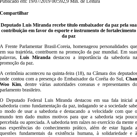
Publicado em: 19/07/2019 00:59
2,9 Min. de Leitura
Compartilhar
Deputado Luis Miranda recebe título embaixador da paz pela sua
contribuição em favor do esporte e instrumento de fortalecimento
da paz
A Frente Parlamentar Brasil-Coreia, homenageou personalidades qu
em sua trajetória, contribuem na promoção da paz mundial. Em sua
palavras,
Luis Miranda
destacou a importância da sabedoria n
promoção da paz.
A cerimônia aconteceu na quinta-feira (18), na Câmara dos deputado
onde contou com a presença do Embaixador da Coréia do Sul,
Cha
Woo Kim
, dentre várias autoridades coreanas e representantes d
parlamento brasileiro.
O Deputado Federal Luis Miranda destacou em sua fala inicial 
sabedoria como fundamentação da paz, indagando se a sociedade sab
o modo de usar a sabedoria e destacando a velocidade com que 
mundo tem dado muitos motivos para que a sabedoria seja pouc
percebida ou apreciada. A sabedoria tem raízes no exercício da mente 
nas experiências do conhecimento prático, além de estar ligada 
questões fundamentais da existência humana, à solidariedade e 