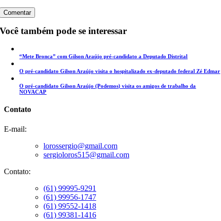
Você também pode se interessar
“Mete Bronca” com Gilson Araújo pré-candidato a Deputado Distrital
O pré-candidato Gilson Araújo visita o hospitalizado ex-deputado federal Zé Edmar
O pré-candidato Gilson Araújo (Podemos) visita os amigos de trabalho da
NOVACAP
Contato
E-mail:
lorossergio@gmail.com
sergioloros515@gmail.com
Contato:
(61) 99995-9291
(61) 99956-1747
(61) 99552-1418
(61) 99381-1416