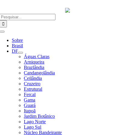
Ir
para
o
Buscar
conteúdo
resultados
para:
Alternar
Navegação
Sobre
Brasil
DF
Águas Claras
Arniqueira
Brazlândia
Candangolândia
Ceilândia
Cruzeiro
Estrutural
Fercal
Gama
Guará
Itapoã
Jardim Botânico
Lago Norte
Lago Sul
Núcleo Bandeirante