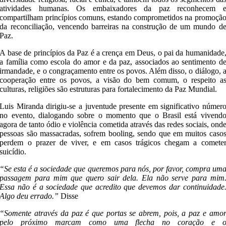
atividades humanas. Os embaixadores da paz reconhecem 
compartilham princípios comuns, estando comprometidos na promoçã
da reconciliação, vencendo barreiras na construção de um mundo d
Paz.
A base de princípios da Paz é a crença em Deus, o pai da humanidade
a família como escola do amor e da paz, associados ao sentimento d
irmandade, e o congraçamento entre os povos. Além disso, o diálogo, 
cooperação entre os povos, a visão do bem comum, o respeito a
culturas, religiões são estruturas para fortalecimento da Paz Mundial.
Luis Miranda dirigiu-se a juventude presente em significativo númer
no evento, dialogando sobre o momento que o Brasil está vivend
agora de tanto ódio e violência cometida através das redes sociais, ond
pessoas são massacradas, sofrem booling, sendo que em muitos caso
perdem o prazer de viver, e em casos trágicos chegam a comete
suicídio.
“Se esta é a sociedade que queremos para nós, por favor, compra um
passagem para mim que quero sair dela. Ela não serve para mim
Essa não é a sociedade que acredito que devemos dar continuidade
Algo deu errado.”
Disse
“Somente através da paz é que portas se abrem, pois, a paz e amo
pelo próximo marcam como uma flecha no coração e 