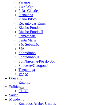
Paranoá
Park Way
Pelas Cidades
Planaltina
Plano Piloto
Recanto das Emas
Riacho Fundo
Riacho Fundo II
Samambaia
Santa Maria
São Sebastião
SIA
Sobradinho
Sobradinho II
Sol Nascente/Pôr do Sol
Sudoeste/Octogonal
Taguatinga
Varjão
Goiás
Entorno
Política
CLDF
Saúde
Mundo
Emirados Árabes Unidos