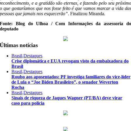
reconhecimento, e a gratidão são eternas, e fazendo pelo seu próxim
o que gostaríamos que nos fosse feito é que vamos marcar a vida da
pessoas que jamais nos esquecerão”
. Finalizou Miranda.
Fonte: Blog do Ulhoa / Com Informações da assessoria d
deputado
Últimas notícias
Brasil,Destaques
Crise diplomática e EUA revogam visto da embaixadora do
Brasil
Brasil,Destaques
Roubo aos aposentados: PF investiga familiares do vice-líder
de Lula o “Joe Biden Brasileiro”, o senador Weverton
Rocha
Brasil,Destaques
Sinais de riqueza de Jaques Wagner (PT/BA) deve virar
caso para polícia