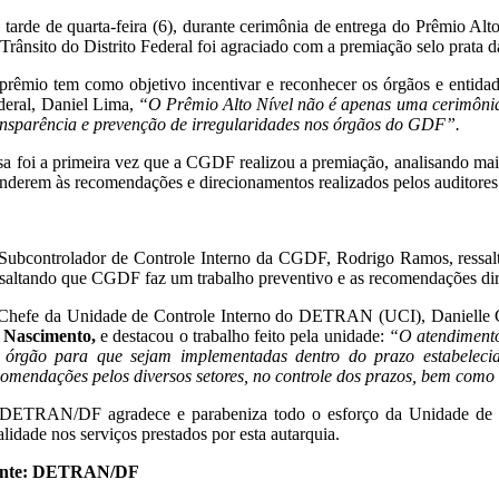
 tarde de quarta-feira (6), durante cerimônia de entrega do Prêmio Al
Trânsito do Distrito Federal foi agraciado com a premiação selo prata da
prêmio tem como objetivo incentivar e reconhecer os órgãos e entida
deral, Daniel Lima,
“O Prêmio Alto Nível não é apenas uma cerimônia 
ansparência e prevenção de irregularidades nos órgãos do GDF”.
sa foi a primeira vez que a CGDF realizou a premiação, analisando mai
enderem às recomendações e direcionamentos realizados pelos auditores 
Subcontrolador de Controle Interno da CGDF, Rodrigo Ramos, ressalto
ssaltando que CGDF faz um trabalho preventivo e as recomendações dire
Chefe da Unidade de Controle Interno do DETRAN (UCI), Danielle Cr
 Nascimento,
e destacou o trabalho feito pela unidade:
“O atendimento
 órgão para que sejam implementadas dentro do prazo estabeleci
comendações pelos diversos setores, no controle dos prazos, bem como
DETRAN/DF agradece e parabeniza todo o esforço da Unidade de Cont
alidade nos serviços prestados por esta autarquia.
nte: DETRAN/DF