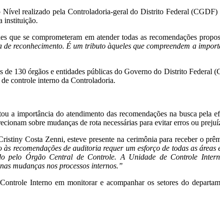
to Nível realizado pela Controladoria-geral do Distrito Federal (CGDF
 instituição.
des que se comprometeram em atender todas as recomendações propost
de reconhecimento. É um tributo àqueles que compreendem a importân
s de 130 órgãos e entidades públicas do Governo do Distrito Federal 
de controle interno da Controladoria.
u a importância do atendimento das recomendações na busca pela efi
cionam sobre mudanças de rota necessárias para evitar erros ou prejuí
istiny Costa Zenni, esteve presente na cerimônia para receber o p
 às recomendações de auditoria requer um esforço de todas as áreas 
do pelo Órgão Central de Controle. A Unidade de Controle Inter
 nas mudanças nos processos internos.”
role Interno em monitorar e acompanhar os setores do departament