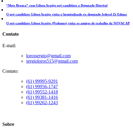
“Mete Bronca” com Gilson Araújo pré-candidato a Deputado Distrital
O pré-candidato Gilson Araújo visita o hospitalizado ex-deputado federal Zé Edmar
O pré-candidato Gilson Araújo (Podemos) visita os amigos de trabalho da NOVACAP
Contato
E-mail:
lorossergio@gmail.com
sergioloros515@gmail.com
Contato:
(61) 99995-9291
(61) 99956-1747
(61) 99552-1418
(61) 99381-1416
(61) 99262-1243
Sobre