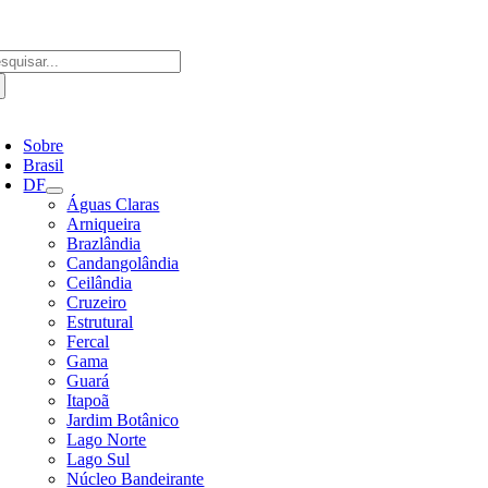
Ir
para
o
scar
conteúdo
ultados
a:
ternar
avegação
Sobre
Brasil
DF
Águas Claras
Arniqueira
Brazlândia
Candangolândia
Ceilândia
Cruzeiro
Estrutural
Fercal
Gama
Guará
Itapoã
Jardim Botânico
Lago Norte
Lago Sul
Núcleo Bandeirante