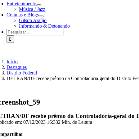
Entretenimento
Música / Jazz
Colunas e Blogs
Gilson Araújo
Informando & Detonando
Buscar
resultados
para:
Início
Destaques
Distrito Federal
DETRAN/DF recebe prêmio da Controladoria-geral do Distrito Fed
creenshot_59
TRAN/DF recebe prêmio da Controladoria-geral do Di
blicado em: 07/12/2023 16:33
2 Min. de Leitura
mpartilhar