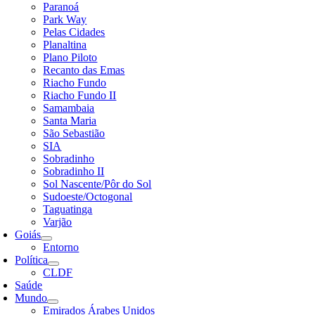
Paranoá
Park Way
Pelas Cidades
Planaltina
Plano Piloto
Recanto das Emas
Riacho Fundo
Riacho Fundo II
Samambaia
Santa Maria
São Sebastião
SIA
Sobradinho
Sobradinho II
Sol Nascente/Pôr do Sol
Sudoeste/Octogonal
Taguatinga
Varjão
Goiás
Entorno
Política
CLDF
Saúde
Mundo
Emirados Árabes Unidos