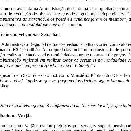
 amostra avaliada na Administração do Paranoá, as empreitadas somara
atam de execução de obras e serviços de engenharia independentes.
“
ministrativa do Paranoá, e os possíveis licitantes foram os mesmos”,
d
s licitações na modalidade convite”,
conclui.
cio insanável em São Sebastião
 Administração Regional de São Sebastião, a falha ocorreu com valores m
maram R$ 1,9 milhão. As empreitadas incluíam a construção de poços a
gão realizou licitações pelas modalidades convite e tomada de preços.
“R
ministração regional em realizar todos os certames na modalidade c
citação e que cumpre o disposto na Lei nº 8.666/93”.
episódio em São Sebastião motivou o Ministério Público do DF e Territ
cio insanável, impõe-se que os pagamentos devidos sejam bloqueados
blica.
Não resta dúvida quanto à configuração de ‘mesmo local’, já que tod
lhado no Varjão
auditoria no Varjão revelou prejuízos por serviços superdimensiona
çamentárias tinham quantitativos de serviços superdimensionados. Isso 