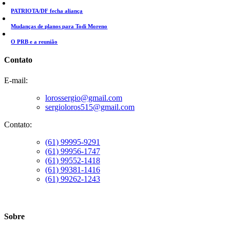
PATRIOTA/DF fecha aliança
Mudanças de planos para Todi Moreno
O PRB e a reunião
Contato
E-mail:
lorossergio@gmail.com
sergioloros515@gmail.com
Contato:
(61) 99995-9291
(61) 99956-1747
(61) 99552-1418
(61) 99381-1416
(61) 99262-1243
Sobre