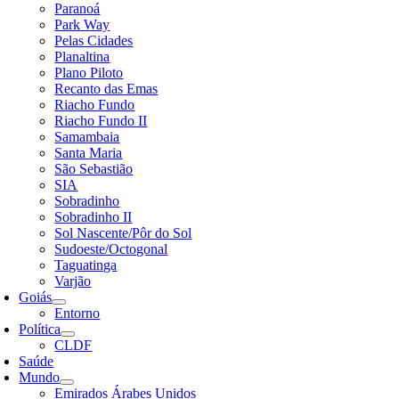
Paranoá
Park Way
Pelas Cidades
Planaltina
Plano Piloto
Recanto das Emas
Riacho Fundo
Riacho Fundo II
Samambaia
Santa Maria
São Sebastião
SIA
Sobradinho
Sobradinho II
Sol Nascente/Pôr do Sol
Sudoeste/Octogonal
Taguatinga
Varjão
Goiás
Entorno
Política
CLDF
Saúde
Mundo
Emirados Árabes Unidos