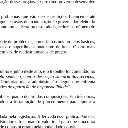
tuação desses órgãos. O próximo governo desenvolve
 problemas que vão desde restrições financeiras até
uguel e custos de manutenção. O governador eleito do
autonomia. Será preciso, ainda, reduzir o número de
érie de problemas, como falhas nos projetos básicos,
jetos e superdimensionamento de itens. O erro mais
 em vez de realizar tomadas de preços.
nho e julho deste ano, e o trabalho foi concluído no
o sintético, com a descrição sumária dos serviços,
Controladoria, a administração alegou que enfrenta
sões de apuração de responsabilidade”.
cíficos quanto dentro das composições. Em três obras,
ndou a instauração de procedimento para apurar a
da pela legislação. A lei veda essa prática. Parcelas
stradores fracionam o valor total para que uma obra
s de contas ocorram pela modalidade convite.