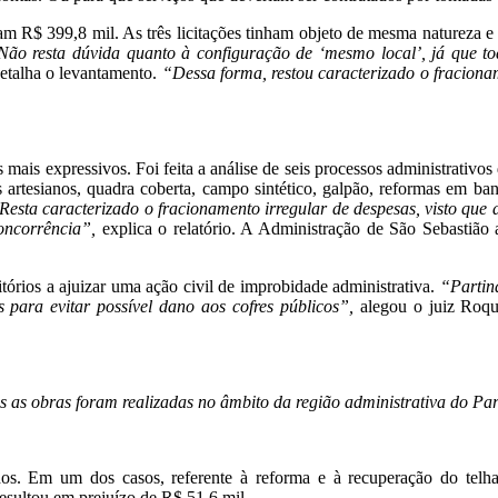
m R$ 399,8 mil. As três licitações tinham objeto de mesma natureza e
Não resta dúvida quanto à configuração de ‘mesmo local’, já que to
etalha o levantamento.
“Dessa forma, restou caracterizado o fraciona
ais expressivos. Foi feita a análise de seis processos administrativos
rtesianos, quadra coberta, campo sintético, galpão, reformas em ban
esta caracterizado o fracionamento irregular de despesas, visto que 
oncorrência”,
explica o relatório. A Administração de São Sebastião
órios a ajuizar uma ação civil de improbidade administrativa.
“Partin
 para evitar possível dano aos cofres públicos”,
alegou o juiz Roqu
as as obras foram realizadas no âmbito da região administrativa do P
dos. Em um dos casos, referente à reforma e à recuperação do telha
resultou em prejuízo de R$ 51,6 mil.