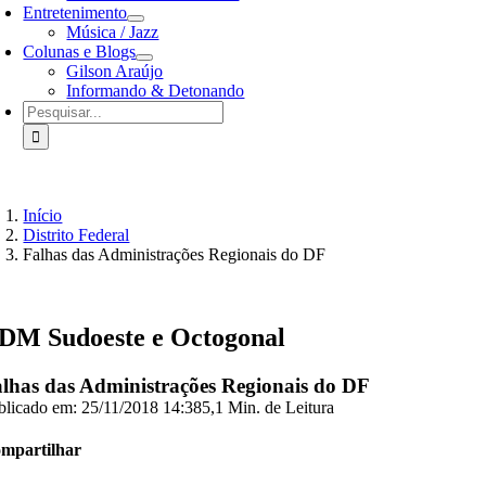
Entretenimento
Música / Jazz
Colunas e Blogs
Gilson Araújo
Informando & Detonando
Buscar
resultados
para:
Início
Distrito Federal
Falhas das Administrações Regionais do DF
DM Sudoeste e Octogonal
lhas das Administrações Regionais do DF
blicado em: 25/11/2018 14:38
5,1 Min. de Leitura
mpartilhar