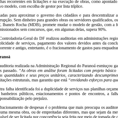
lhas recorrentes em licitações e na execução de obras, como apontad
vo modelo, com escolha de gestor por lista tríplice.
iadas para aproximar o governo dos cidadãos e para descentralizar a 
rrupção. Sem dinheiro para grandes obras ou servidores qualificados, o
, Ibaneis Rocha (MDB), promete mudar o modelo de gestão, com a forma
missionados sem concursos, que, em algumas delas, supera 90%.
Controladoria-Geral do DF realizou auditorias em administrações region
plicidade de serviços, pagamento dos valores devidos antes da conc
corrente e antigo, entretanto, é o fracionamento de gastos para enquadra
ranoá
auditoria realizada na Administração Regional do Paranoá esmiuçou gast
s passado.
“As obras em análise foram licitadas com projeto básico 
as quantidades e seus preços unitários, caracterizando descumprime
itações estruturais, mas garantiu que está
“envidando esforços para que
tra falha identificada foi a duplicidade de serviços nas planilhas orça
 banheiros públicos, estacionamentos e pontos de encontros, a fa
sponsabilização pelo prejuízo.
fracionamento de despesas é o problema que mais preocupa os auditores. 
 uma mesma obra, ou de empreitadas diferentes, mas que sejam da mesm
ssível de ser licitada por concorrência seja feita por meio de tomada d