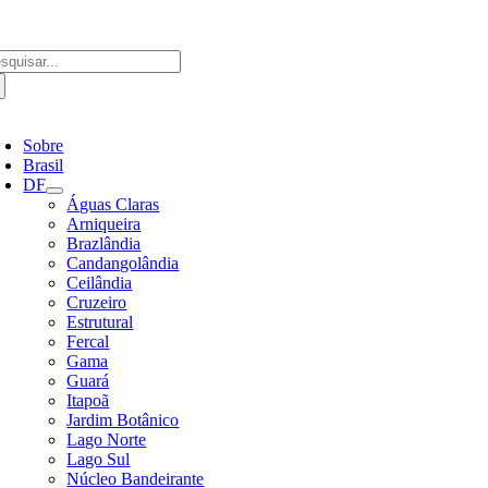
Ir
para
o
scar
conteúdo
ultados
a:
ternar
avegação
Sobre
Brasil
DF
Águas Claras
Arniqueira
Brazlândia
Candangolândia
Ceilândia
Cruzeiro
Estrutural
Fercal
Gama
Guará
Itapoã
Jardim Botânico
Lago Norte
Lago Sul
Núcleo Bandeirante