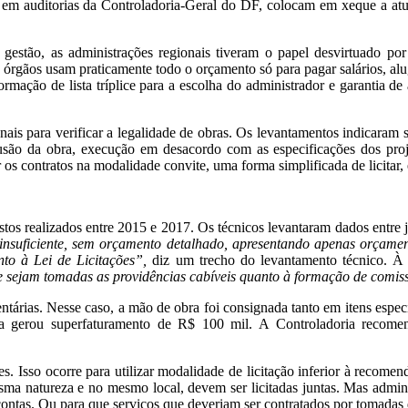
o em auditorias da Controladoria-Geral do DF, colocam em xeque a a
gestão, as administrações regionais tiveram o papel desvirtuado por
s órgãos usam praticamente todo o orçamento só para pagar salários, al
ção de lista tríplice para a escolha do administrador e garantia de 
ais para verificar a legalidade de obras. Os levantamentos indicaram s
lusão da obra, execução em desacordo com as especificações dos pro
r os contratos na modalidade convite, uma forma simplificada de licitar,
os realizados entre 2015 e 2017. Os técnicos levantaram dados entre ju
insuficiente, sem orçamento detalhado, apresentando apenas orçament
nto à Lei de Licitações”,
diz um trecho do levantamento técnico. À 
 sejam tomadas as providências cabíveis quanto à formação de comis
mentárias. Nesse caso, a mão de obra foi consignada tanto em itens espe
lha gerou superfaturamento de R$ 100 mil. A Controladoria recome
Isso ocorre para utilizar modalidade de licitação inferior à recomenda
a natureza e no mesmo local, devem ser licitadas juntas. Mas admini
e contas. Ou para que serviços que deveriam ser contratados por tomada