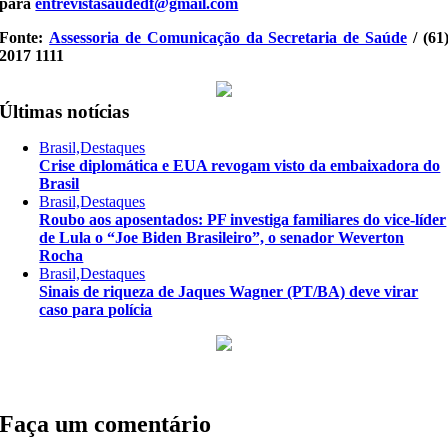
para
entrevistasaudedf@gmail.com
Fonte:
Assessoria de Comunicação da Secretaria de Saúde
/ (61
2017 1111
Últimas notícias
Brasil,Destaques
Crise diplomática e EUA revogam visto da embaixadora do
Brasil
Brasil,Destaques
Roubo aos aposentados: PF investiga familiares do vice-líder
de Lula o “Joe Biden Brasileiro”, o senador Weverton
Rocha
Brasil,Destaques
Sinais de riqueza de Jaques Wagner (PT/BA) deve virar
caso para polícia
Faça um comentário