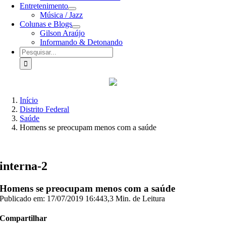
Entretenimento
Música / Jazz
Colunas e Blogs
Gilson Araújo
Informando & Detonando
Buscar
resultados
para:
Início
Distrito Federal
Saúde
Homens se preocupam menos com a saúde
interna-2
Homens se preocupam menos com a saúde
Publicado em: 17/07/2019 16:44
3,3 Min. de Leitura
Compartilhar