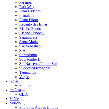
Paranoá
Park Way
Pelas Cidades
Planaltina
Plano Piloto
Recanto das Emas
Riacho Fundo
Riacho Fundo II
Samambaia
Santa Maria
São Sebastião
SIA
Sobradinho
Sobradinho II
Sol Nascente/Pôr do Sol
Sudoeste/Octogonal
Taguatinga
Varjão
Goiás
Entorno
Política
CLDF
Saúde
Mundo
Emirados Árabes Unidos