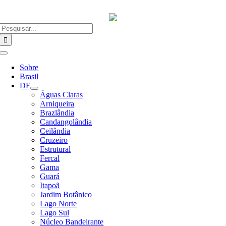
Ir
para
o
Buscar
conteúdo
resultados
para:
Alternar
Navegação
Sobre
Brasil
DF
Águas Claras
Arniqueira
Brazlândia
Candangolândia
Ceilândia
Cruzeiro
Estrutural
Fercal
Gama
Guará
Itapoã
Jardim Botânico
Lago Norte
Lago Sul
Núcleo Bandeirante