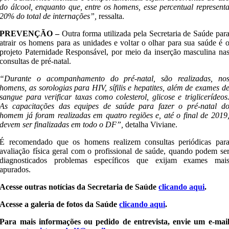
do álcool, enquanto que, entre os homens, esse percentual represent
20% do total de internações”,
ressalta.
PREVENÇÃO –
Outra forma utilizada pela Secretaria de Saúde par
atrair os homens para as unidades e voltar o olhar para sua saúde é 
projeto Paternidade Responsável, por meio da inserção masculina na
consultas de pré-natal.
“Durante o acompanhamento do pré-natal, são realizadas, no
homens, as sorologias para HIV, sífilis e hepatites, além de exames d
sangue para verificar taxas como colesterol, glicose e triglicerídeos
As capacitações das equipes de saúde para fazer o pré-natal d
homem já foram realizadas em quatro regiões e, até o final de 2019
devem ser finalizadas em todo o DF”,
detalha Viviane.
É recomendado que os homens realizem consultas periódicas par
avaliação física geral com o profissional de saúde, quando podem se
diagnosticados problemas específicos que exijam exames mai
apurados.
Acesse outras notícias da Secretaria de Saúde
clicando aqui
.
Acesse a galeria de fotos da Saúde
clicando aqui
.
Para mais informações ou pedido de entrevista, envie um e-mai