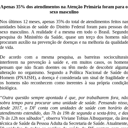
Apenas 35% dos atendimentos na Atenção Primária foram para o
sexo masculino
Nos últimos 12 meses, apenas 35% do total de atendimentos feitos na
unidades básicas de saúde do Distrito Federal foram para pessoas d
sexo masculino. A realidade é a mesma em todo o Brasil. Segund
pesquisa do Ministério da Saúde, quase um terço dos homens nã
procuram auxílio na prevenção de doenças e na melhoria da qualidad
de vida.
De acordo com a mesma pesquisa, as barreiras socioculturai
interferem na prevenção à saúde e, em muitos casos, os homen
pensam que não ficam doentes ou têm medo de descobrir algum
alteração no organismo. Segundo a Política Nacional de Saúde d
Homem (PNAISH), a doença é considerada um sinal de fragilidade 
os homens não reconhecem como inerentes à sua própria condiçã
biológica.
“Outra questão sempre apontada é que, por trabalharem fora, nã
sobra tempo para procurar uma unidade de saúde. Pensando nisso
desde 2017, o DF conta com unidades de saúde com horário d
atendimento estendido, das 7h às 19h de segunda a sexta-feira, e da
7h às 12h nos sábados”,
observa Viviane Tobias Albuquerque, da áre
técnica de Saúde da Pessoa Adulta da Secretaria de Saúde. Atualmente