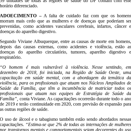
59 unidades de todas as regiões de saúde do DF contam com ess
horário diferenciado.
ADOECIMENTO –
A falta de cuidado faz com que os homen
morram mais cedo que as mulheres e de doenças que poderiam se
prevenidas, como acidentes vasculares cerebrais, infartos, câncer 
doenças do aparelho digestivo.
Segundo Viviane Albuquerque, entre as causas de morte em homens
depois das causas externas, como acidentes e violência, estão a
doenças do aparelho circulatório, tumores, aparelho digestivo 
respiratório.
“O homem é mais vulnerável à violência. Nesse sentindo, e
dezembro de 2018, foi iniciada, na Região de Saúde Oeste, um
capacitação em saúde mental, com a abordagem da temática d
violência, para os profissionais que atuam nos Núcleos Ampliados d
Saúde da Família, que têm a incumbência de matriciar todos o
profissionais que atuam nas equipes de Estratégia de Saúde d
Família”,
conta Viviane. As capacitações ocorrerão durante todo o an
de 2019 e terão continuidade em 2020, com previsão de expansão par
as outras regiões de saúde.
O uso de álcool e o tabagismo também estão sendo abordados nessa
capacitações.
“Estima-se que 2% de todas as internações de mulhere
por transtornos mentais e comportamentais sejam decorrentes do us