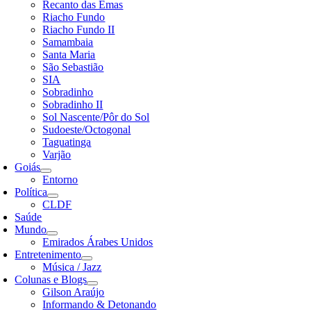
Recanto das Emas
Riacho Fundo
Riacho Fundo II
Samambaia
Santa Maria
São Sebastião
SIA
Sobradinho
Sobradinho II
Sol Nascente/Pôr do Sol
Sudoeste/Octogonal
Taguatinga
Varjão
Goiás
Entorno
Política
CLDF
Saúde
Mundo
Emirados Árabes Unidos
Entretenimento
Música / Jazz
Colunas e Blogs
Gilson Araújo
Informando & Detonando