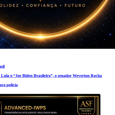
sil
de Lula o “Joe Biden Brasileiro”, o senador Weverton Rocha
ra polícia