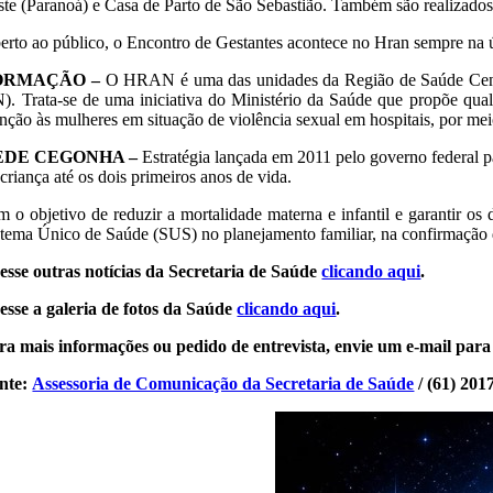
ste (Paranoá) e Casa de Parto de São Sebastião. Também são realizados
erto ao público, o Encontro de Gestantes acontece no Hran sempre na ú
ORMAÇÃO –
O HRAN é uma das unidades da Região de Saúde Centr
). Trata-se de uma iniciativa do Ministério da Saúde que propõe quali
enção às mulheres em situação de violência sexual em hospitais, por me
EDE CEGONHA –
Estratégia lançada em 2011 pelo governo federal p
criança até os dois primeiros anos de vida.
m o objetivo de reduzir a mortalidade materna e infantil e garantir os 
stema Único de Saúde (SUS) no planejamento familiar, na confirmação da 
esse outras notícias da Secretaria de Saúde
clicando aqui
.
esse a galeria de fotos da Saúde
clicando aqui
.
ra mais informações ou pedido de entrevista, envie um e-mail par
nte:
Assessoria de Comunicação da Secretaria de Saúde
/ (61) 201