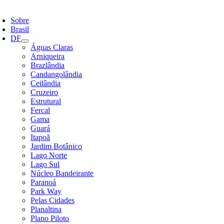
ternar
avegação
Sobre
Brasil
DF
Águas Claras
Arniqueira
Brazlândia
Candangolândia
Ceilândia
Cruzeiro
Estrutural
Fercal
Gama
Guará
Itapoã
Jardim Botânico
Lago Norte
Lago Sul
Núcleo Bandeirante
Paranoá
Park Way
Pelas Cidades
Planaltina
Plano Piloto