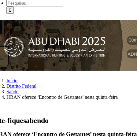
Buscar
resultados
para:
Início
Distrito Federal
Saúde
HRAN oferece ‘Encontro de Gestantes’ nesta quinta-feira
ite-fiquesabendo
AN oferece ‘Encontro de Gestantes’ nesta quinta-feir