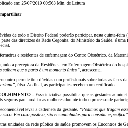
blicado em: 25/07/2019 00:56
3 Min. de Leitura
mpartilhar
ávidas de todo o Distrito Federal poderão participar, nesta quinta-fei
z parte das diretrizes da Rede Cegonha, do Ministério da Saúde, é uma 
ecial.
fermeiras e residentes de enfermagem do Centro Obstétrico, da Mater
gundo a preceptora da Residência em Enfermagem Obstétrica do hospita
as saibam que o parto é um momento único”,
acrescenta.
encontro permite tirar dúvidas com profissionais sobre todas as fases d
sariana”
, frisa. Ao final, as participantes recebem um certificado.
COLHIMENTO –
Essa iniciativa possibilita que as gestantes admin
is seguros para auxiliar as mulheres durante todo o processo de parturiç
recomendável levar a caderneta da gestante.
“Pedimos que tragam esse 
to risco. Em caso positivo, são encaminhadas para consulta específica”
tras unidades da rede pública de saúde promovem os Encontros de Gest