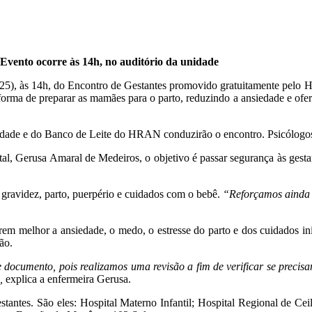
Evento ocorre às 14h, no auditório da unidade
ra (25), às 14h, do Encontro de Gestantes promovido gratuitamente pel
forma de preparar as mamães para o parto, reduzindo a ansiedade e ofe
nidade e do Banco de Leite do HRAN conduzirão o encontro. Psicólogo
l, Gerusa Amaral de Medeiros, o objetivo é passar segurança às gesta
a gravidez, parto, puerpério e cuidados com o bebê.
“Reforçamos ainda 
istrem melhor a ansiedade, o medo, o estresse do parto e dos cuidados
ão.
documento, pois realizamos uma revisão a fim de verificar se precisam
,
explica a enfermeira Gerusa.
antes. São eles: Hospital Materno Infantil; Hospital Regional de Ce