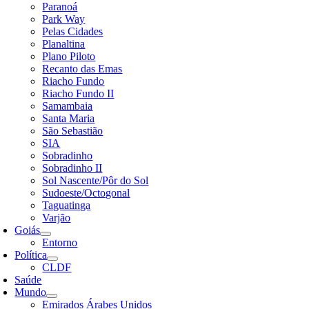
Paranoá
Park Way
Pelas Cidades
Planaltina
Plano Piloto
Recanto das Emas
Riacho Fundo
Riacho Fundo II
Samambaia
Santa Maria
São Sebastião
SIA
Sobradinho
Sobradinho II
Sol Nascente/Pôr do Sol
Sudoeste/Octogonal
Taguatinga
Varjão
Goiás
Entorno
Política
CLDF
Saúde
Mundo
Emirados Árabes Unidos