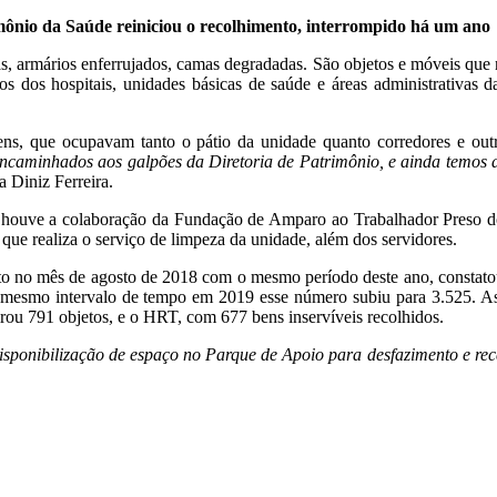
mônio da Saúde reiniciou o recolhimento, interrompido há um ano
as, armários enferrujados, camas degradadas. São objetos e móveis que
dos dos hospitais, unidades básicas de saúde e áreas administrativas d
ens, que ocupavam tanto o pátio da unidade quanto corredores e outr
encaminhados aos galpões da Diretoria de Patrimônio, e ainda temos 
 Diniz Ferreira.
 houve a colaboração da Fundação de Amparo ao Trabalhador Preso do 
 que realiza o serviço de limpeza da unidade, além dos servidores.
o no mês de agosto de 2018 com o mesmo período deste ano, constato
o mesmo intervalo de tempo em 2019 esse número subiu para 3.525. A
irou 791 objetos, e o HRT, com 677 bens inservíveis recolhidos.
disponibilização de espaço no Parque de Apoio para desfazimento e r