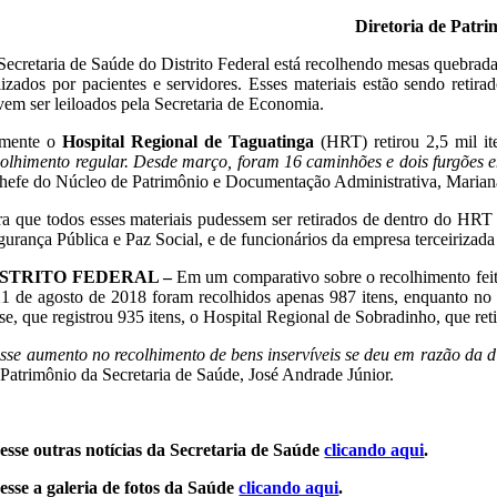
Diretoria de Patri
Secretaria de Saúde do Distrito Federal está recolhendo mesas quebrad
ilizados por pacientes e servidores. Esses materiais estão sendo retira
vem ser leiloados pela Secretaria de Economia.
mente o
Hospital Regional de Taguatinga
(HRT) retirou 2,5 mil it
colhimento regular. Desde março, foram 16 caminhões e dois furgões 
chefe do Núcleo de Patrimônio e Documentação Administrativa, Mariana
ra que todos esses materiais pudessem ser retirados de dentro do HRT
gurança Pública e Paz Social, e de funcionários da empresa terceirizada
ISTRITO FEDERAL –
Em um comparativo sobre o recolhimento feit
21 de agosto de 2018 foram recolhidos apenas 987 itens, enquanto n
se, que registrou 935 itens, o Hospital Regional de Sobradinho, que ret
sse aumento no recolhimento de bens inservíveis se deu em razão da 
 Patrimônio da Secretaria de Saúde, José Andrade Júnior.
esse outras notícias da Secretaria de Saúde
clicando aqui
.
esse a galeria de fotos da Saúde
clicando aqui
.