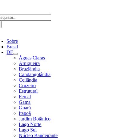
Ir
para
o
scar
conteúdo
ultados
a:
ternar
avegação
Sobre
Brasil
DF
Águas Claras
Arniqueira
Brazlândia
Candangolândia
Ceilândia
Cruzeiro
Estrutural
Fercal
Gama
Guará
Itapoã
Jardim Botânico
Lago Norte
Lago Sul
Núcleo Bandeirante