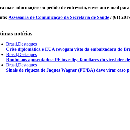
ra mais informações ou pedido de entrevista, envie um e-mail par
nte:
Assessoria de Comunicação da Secretaria de Saúde
/ (61) 201
timas notícias
Brasil,Destaques
Crise diplomática e EUA revogam visto da embaixadora do Bra
Brasil,Destaques
Roubo aos aposentados: PF investiga familiares do vice-líder 
Brasil,Destaques
Sinais de riqueza de Jaques Wagner (PT/BA) deve virar caso pa