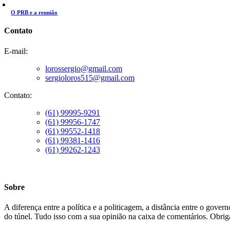
O PRB e a reunião
Contato
E-mail:
lorossergio@gmail.com
sergioloros515@gmail.com
Contato:
(61) 99995-9291
(61) 99956-1747
(61) 99552-1418
(61) 99381-1416
(61) 99262-1243
Sobre
A diferença entre a política e a politicagem, a distância entre o gove
do túnel. Tudo isso com a sua opinião na caixa de comentários. Obriga