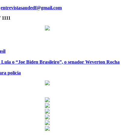
a
entrevistasaudedf@gmail.com
7 1111
sil
de Lula o “Joe Biden Brasileiro”, o senador Weverton Rocha
ra polícia