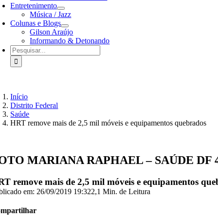
Entretenimento
Música / Jazz
Colunas e Blogs
Gilson Araújo
Informando & Detonando
Buscar
resultados
para:
Início
Distrito Federal
Saúde
HRT remove mais de 2,5 mil móveis e equipamentos quebrados​
OTO MARIANA RAPHAEL – SAÚDE DF 
T remove mais de 2,5 mil móveis e equipamentos queb
blicado em: 26/09/2019 19:32
2,1 Min. de Leitura
mpartilhar