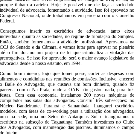
porque tinham a carteira. Hoje, é possível que ele faça a sociedad
individual de advocacia, fomentando a atividade. Isso foi aprovado n
Congresso Nacional, onde trabalhamos em parceria com o Conselh
Federal.
Conseguimos inserir os escritórios de advocacia, tanto eixo
individuais quanto as sociedades, no regime de tributação do Simples
Então, também fomentamos a atividade profissional. Aprovamos n
CCJ do Senado e da Câmara, e vamos lutar para aprovar no plenári
até o fim do ano um projeto de lei que criminaliza a violação da
prerrogativas. Se isso for aprovado, será o maior avanço legislativo d
advocacia desde o nosso estatuto, em 1994.
Como bom mineiro, logo que tomei posse, cortei as despesas co
alimentos e comidinhas nas reuniões de comissões. Inclusive, encerre
o Baile do Advogado, que custava um bom dinheiro, quando fi
parceria com o Na Praia, onde a OAB não gastou nada, para trê
festas. Com essa economia, instalamos 200 novas máquinas d
computador nas salas dos advogados. Construí três subsecções: n
Núcleo Bandeirante, Paranoá e Samambaia. Inaugurei escritório
modelos, com áreas de co-working para a utilização dos advogados
uma na sede, uma no Setor de Autarquias Sul e inauguramos 
escritório na subseção de Taguatinga. Também investimos no Club
dos Advogados, com manutenção das piscinas, iluminamos o camp
de futebol.