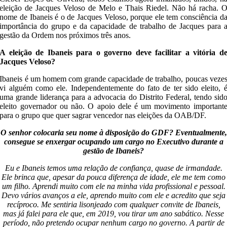
eleição de Jacques Veloso de Melo e Thais Riedel. Não há racha. 
nome de Ibaneis é o de Jacques Veloso, porque ele tem consciência d
importância do grupo e da capacidade de trabalho de Jacques para 
gestão da Ordem nos próximos três anos.
A eleição de Ibaneis para o governo deve facilitar a vitória d
Jacques Veloso?
Ibaneis é um homem com grande capacidade de trabalho, poucas veze
vi alguém como ele. Independentemente do fato de ter sido eleito, 
uma grande liderança para a advocacia do Distrito Federal, tendo sid
eleito governador ou não. O apoio dele é um movimento important
para o grupo que quer sagrar vencedor nas eleições da OAB/DF.
O senhor colocaria seu nome à disposição do GDF? Eventualmente,
consegue se enxergar ocupando um cargo no Executivo durante a
gestão de Ibaneis?
Eu e Ibaneis temos uma relação de confiança, quase de irmandade.
Ele brinca que, apesar da pouca diferença de idade, ele me tem como
um filho. Aprendi muito com ele na minha vida profissional e pessoal.
Devo vários avanços a ele, aprendo muito com ele e acredito que seja
recíproco. Me sentiria lisonjeado com qualquer convite de Ibaneis,
mas já falei para ele que, em 2019, vou tirar um ano sabático. Nesse
período, não pretendo ocupar nenhum cargo no governo. A partir de