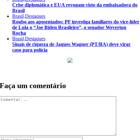
Crise diplomática e EUA revogam visto da embaixadora do
Brasil
Brasil,Destaques
Roubo aos aposentados: PF investiga familiares do vice-líder
de Lula o “Joe Biden Brasileiro”, o senador Weverton
Rocha
Brasil,Destaques
Sinais de riqueza de Jaques Wagner (PT/BA) deve virar
caso para polícia
Faça um comentário
Comentar