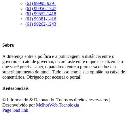
(61) 99995-9291
(61) 99956-1747
(61) 99552-1418
(61) 99381-1416
(61) 99262-1243
Sobre
A diferença entre a política e a politicagem, a distância entre o
governo e o ato de governar, o contraste entre o que eles dizem e o
que você precisa saber, o paradoxo entre a promessa de luz e o
superfaturamento do túnel. Tudo isso com a sua opinião na caixa de
comentários. Obrigado por acessar o portal!
Redes Sociais
©️ Informando & Detonando. Todos os direitos reservados |
Desenvolvido por
MelhorWeb Tecnologia
Page load link
Ir
ao
Topo