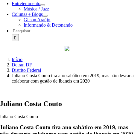
Entretenimento
Música / Jazz
Colunas e Blogs
Gilson Araújo
Informando & Detonando
Buscar
resultados
para:
Início
Detran DF
Distrito Federal
Juliano Costa Couto tira ano sabático em 2019, mas não descarta
colaborar com gestão de Ibaneis em 2020
Juliano Costa Couto
Juliano Costa Couto
Juliano Costa Couto tira ano sabático em 2019, mas
não descarta colaborar com gestão de Ibaneis em 2020