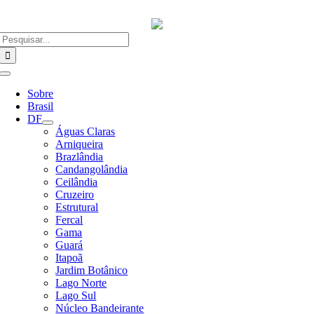
Ir
para
o
Buscar
conteúdo
resultados
para:
Alternar
Navegação
Sobre
Brasil
DF
Águas Claras
Arniqueira
Brazlândia
Candangolândia
Ceilândia
Cruzeiro
Estrutural
Fercal
Gama
Guará
Itapoã
Jardim Botânico
Lago Norte
Lago Sul
Núcleo Bandeirante