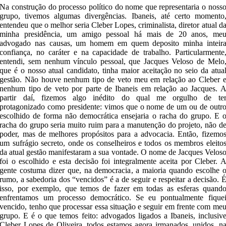
Na construção do processo político do nome que representaria o noss
grupo, tivemos algumas divergências. Ibaneis, até certo momento
entendeu que o melhor seria Cleber Lopes, criminalista, diretor atual d
minha presidência, um amigo pessoal há mais de 20 anos, me
advogado nas causas, um homem em quem deposito minha inteir
confiança, no caráter e na capacidade de trabalho. Particularmente
entendi, sem nenhum vínculo pessoal, que Jacques Veloso de Melo
que é o nosso atual candidato, tinha maior aceitação no seio da atua
gestão. Não houve nenhum tipo de veto meu em relação ao Cleber 
nenhum tipo de veto por parte de Ibaneis em relação ao Jacques. 
partir daí, fizemos algo inédito do qual me orgulho de te
protagonizado como presidente: vimos que o nome de um ou de outr
escolhido de forma não democrática ensejaria o racha do grupo. E 
racha do grupo seria muito ruim para a manutenção do projeto, não d
poder, mas de melhores propósitos para a advocacia. Então, fizemo
um sufrágio secreto, onde os conselheiros e todos os membros eleito
da atual gestão manifestaram a sua vontade. O nome de Jacques Velos
foi o escolhido e esta decisão foi integralmente aceita por Cleber. 
gente costuma dizer que, na democracia, a maioria quando escolhe 
rumo, a sabedoria dos “vencidos” é a de seguir e respeitar a decisão. 
isso, por exemplo, que temos de fazer em todas as esferas quand
enfrentamos um processo democrático. Se eu pontualmente fique
vencido, tenho que processar essa situação e seguir em frente com me
grupo. E é o que temos feito: advogados ligados a Ibaneis, inclusiv
Cleber Lopes de Oliveira, todos estamos agora irmanados, unidos, n