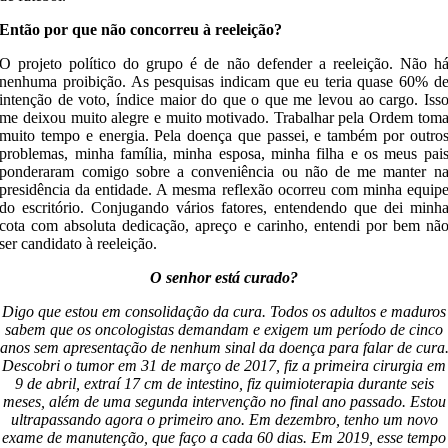
Então por que não concorreu à reeleição?
O projeto político do grupo é de não defender a reeleição. Não h
nenhuma proibição. As pesquisas indicam que eu teria quase 60% d
intenção de voto, índice maior do que o que me levou ao cargo. Iss
me deixou muito alegre e muito motivado. Trabalhar pela Ordem tom
muito tempo e energia. Pela doença que passei, e também por outro
problemas, minha família, minha esposa, minha filha e os meus pai
ponderaram comigo sobre a conveniência ou não de me manter n
presidência da entidade. A mesma reflexão ocorreu com minha equip
do escritório. Conjugando vários fatores, entendendo que dei minh
cota com absoluta dedicação, apreço e carinho, entendi por bem nã
ser candidato à reeleição.
O senhor está curado?
Digo que estou em consolidação da cura. Todos os adultos e maduros
sabem que os oncologistas demandam e exigem um período de cinco
anos sem apresentação de nenhum sinal da doença para falar de cura
Descobri o tumor em 31 de março de 2017, fiz a primeira cirurgia em
9 de abril, extraí 17 cm de intestino, fiz quimioterapia durante seis
meses, além de uma segunda intervenção no final ano passado. Estou
ultrapassando agora o primeiro ano. Em dezembro, tenho um novo
exame de manutenção, que faço a cada 60 dias. Em 2019, esse tempo