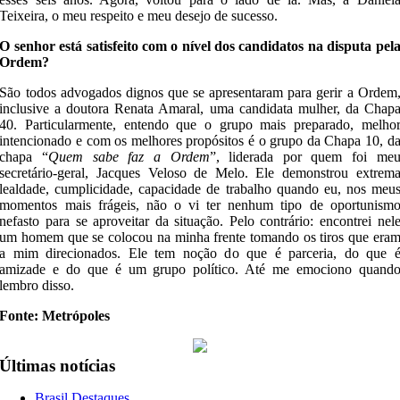
Teixeira, o meu respeito e meu desejo de sucesso.
O senhor está satisfeito com o nível dos candidatos na disputa pel
Ordem?
São todos advogados dignos que se apresentaram para gerir a Ordem
inclusive a doutora Renata Amaral, uma candidata mulher, da Chap
40. Particularmente, entendo que o grupo mais preparado, melho
intencionado e com os melhores propósitos é o grupo da Chapa 10, d
chapa “
Quem sabe faz a Ordem
”, liderada por quem foi me
secretário-geral, Jacques Veloso de Melo. Ele demonstrou extrem
lealdade, cumplicidade, capacidade de trabalho quando eu, nos meu
momentos mais frágeis, não o vi ter nenhum tipo de oportunism
nefasto para se aproveitar da situação. Pelo contrário: encontrei nel
um homem que se colocou na minha frente tomando os tiros que era
a mim direcionados. Ele tem noção do que é parceria, do que 
amizade e do que é um grupo político. Até me emociono quand
lembro disso.
Fonte: Metrópoles
Últimas notícias
Brasil,Destaques