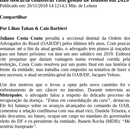
Publicado em: 26/11/2018 14:12
14,1 Min. de Leitura
Compartilhar
Por Lilian Tahan & Caio Barbieri
Juliano Costa Couto
presidiu a seccional distrital da Ordem do
Advogados do Brasil (OAB/DF) pelos últimos três anos. Com pouca
semanas até o fim da atual gestão, o advogado tem planos já traçado
para um futuro próximo: vai tirar um ano sabático em 2019. Embor
cite pesquisas que dariam vantagem numa eventual corrida pel
reeleição, Costa Couto resolveu por um ponto final em sua história 
frente da entidade, mas trabalha com empenho na tentativa de fazer 
seu sucessor, o atual secretário-geral da OAB/DF, Jacques Veloso.
Um dos motivos que o levou a optar pelo novo caminho foi 
enfrentamento de um câncer no intestino. Durante entrevista a
Metrópoles
, o advogado falou a respeito do delicado processo d
recuperação da doença.
“Estou em consolidação da cura”
, destacou
Ele fez balanço sobre os avanços alcançados no comando da OAB
comentou a relação conflituosa com sua atual vice, Daniela Teixeira, 
não descartou, no futuro, ocupar um cargo no mandato do governado
eleito do DF e ex-presidente da entidade, Ibaneis Rocha (MDB):
“M
sentiria lisonjeado”.