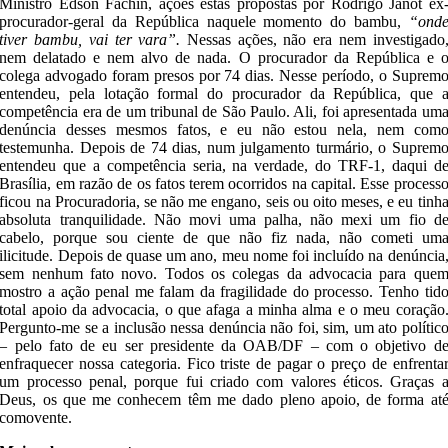
Ministro Edson Fachin, ações estas propostas por Rodrigo Janot ex
procurador-geral da República naquele momento do bambu,
“ond
tiver bambu, vai ter vara”.
Nessas ações, não era nem investigado
nem delatado e nem alvo de nada. O procurador da República e 
colega advogado foram presos por 74 dias. Nesse período, o Suprem
entendeu, pela lotação formal do procurador da República, que 
competência era de um tribunal de São Paulo. Ali, foi apresentada um
denúncia desses mesmos fatos, e eu não estou nela, nem com
testemunha. Depois de 74 dias, num julgamento turmário, o Suprem
entendeu que a competência seria, na verdade, do TRF-1, daqui d
Brasília, em razão de os fatos terem ocorridos na capital. Esse process
ficou na Procuradoria, se não me engano, seis ou oito meses, e eu tinh
absoluta tranquilidade. Não movi uma palha, não mexi um fio d
cabelo, porque sou ciente de que não fiz nada, não cometi um
ilicitude. Depois de quase um ano, meu nome foi incluído na denúncia
sem nenhum fato novo. Todos os colegas da advocacia para que
mostro a ação penal me falam da fragilidade do processo. Tenho tid
total apoio da advocacia, o que afaga a minha alma e o meu coração
Pergunto-me se a inclusão nessa denúncia não foi, sim, um ato polític
– pelo fato de eu ser presidente da OAB/DF – com o objetivo d
enfraquecer nossa categoria. Fico triste de pagar o preço de enfrenta
um processo penal, porque fui criado com valores éticos. Graças 
Deus, os que me conhecem têm me dado pleno apoio, de forma at
comovente.