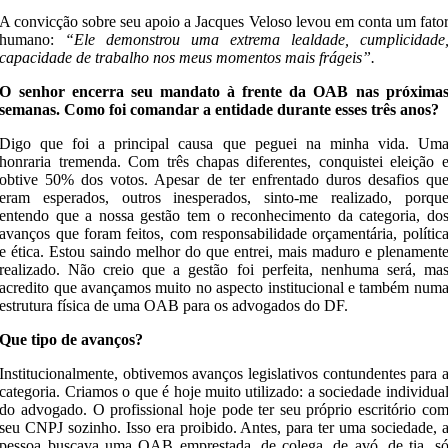
A convicção sobre seu apoio a Jacques Veloso levou em conta um fato
humano:
“Ele demonstrou uma extrema lealdade, cumplicidade
capacidade de trabalho nos meus momentos mais frágeis”.
O senhor encerra seu mandato à frente da OAB nas próxima
semanas. Como foi comandar a entidade durante esses três anos?
Digo que foi a principal causa que peguei na minha vida. Um
honraria tremenda. Com três chapas diferentes, conquistei eleição 
obtive 50% dos votos. Apesar de ter enfrentado duros desafios qu
eram esperados, outros inesperados, sinto-me realizado, porqu
entendo que a nossa gestão tem o reconhecimento da categoria, do
avanços que foram feitos, com responsabilidade orçamentária, polític
e ética. Estou saindo melhor do que entrei, mais maduro e plenament
realizado. Não creio que a gestão foi perfeita, nenhuma será, ma
acredito que avançamos muito no aspecto institucional e também num
estrutura física de uma OAB para os advogados do DF.
Que tipo de avanços?
Institucionalmente, obtivemos avanços legislativos contundentes para 
categoria. Criamos o que é hoje muito utilizado: a sociedade individua
do advogado. O profissional hoje pode ter seu próprio escritório co
seu CNPJ sozinho. Isso era proibido. Antes, para ter uma sociedade, 
pessoa buscava uma OAB emprestada, de colega, de avó, de tia, s