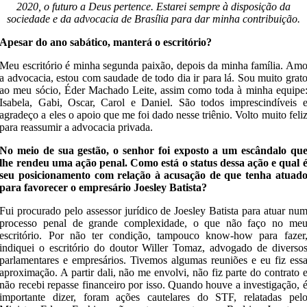
2020, o futuro a Deus pertence. Estarei sempre à disposição da
sociedade e da advocacia de Brasília para dar minha contribuição.
Apesar do ano sabático, manterá o escritório?
Meu escritório é minha segunda paixão, depois da minha família. Am
a advocacia, estou com saudade de todo dia ir para lá. Sou muito grat
ao meu sócio, Éder Machado Leite, assim como toda à minha equipe
Isabela, Gabi, Oscar, Carol e Daniel. São todos imprescindíveis 
agradeço a eles o apoio que me foi dado nesse triênio. Volto muito feli
para reassumir a advocacia privada.
No meio de sua gestão, o senhor foi exposto a um escândalo qu
lhe rendeu uma ação penal. Como está o status dessa ação e qual 
seu posicionamento com relação à acusação de que tenha atuad
para favorecer o empresário Joesley Batista?
Fui procurado pelo assessor jurídico de Joesley Batista para atuar nu
processo penal de grande complexidade, o que não faço no me
escritório. Por não ter condição, tampouco know-how para fazer
indiquei o escritório do doutor Willer Tomaz, advogado de diverso
parlamentares e empresários. Tivemos algumas reuniões e eu fiz ess
aproximação. A partir dali, não me envolvi, não fiz parte do contrato 
não recebi repasse financeiro por isso. Quando houve a investigação, 
importante dizer, foram ações cautelares do STF, relatadas pel