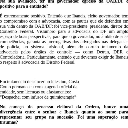
Na sua avaliação, ter um governador egresso da OAB/DF 
positivo para a entidade?
É extremamente positivo. Entendo que Ibaneis, eleito governador, te
o compromisso com a advocacia, com as pautas que ele defendeu e
sua vida dentro da OAB/DF: foi vice-presidente, presidente, diretor d
Conselho Federal. Vislumbro para a advocacia do DF um ampl
espaço de boas perspectivas, para que o governador, no âmbito de sua
competências, garanta as prerrogativas dos advogados nas delegacia
de polícia, no sistema prisional, além do correto tratamento d
advocacia pelos órgãos de controle — como Detran, DER 
Controladoria. Particularmente, entendo que devemos exigir de Ibanei
o respeito à advocacia do Distrito Federal.
Em tratamento de câncer no intestino, Costa
Couto permaneceu com a agenda oficial da
entidade, sem licenças ou afastamentos:
“Despachei com infusor de quimioterapia”
No começo do processo eleitoral da Ordem, houve um
divergência entre o senhor e Ibaneis quanto ao nome par
representar seu grupo na sucessão. Foi uma superação se
traumas?