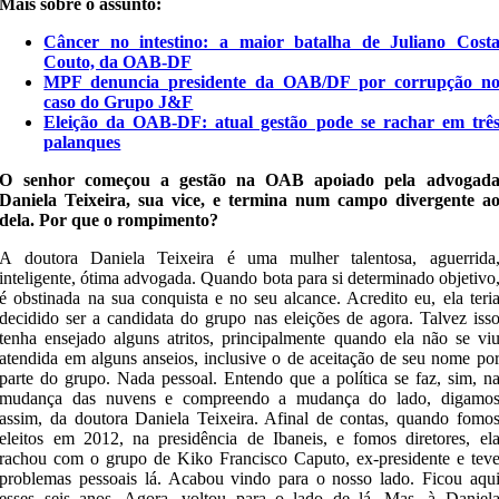
Mais sobre o assunto:
Câncer no intestino: a maior batalha de Juliano Cost
Couto, da OAB-DF
MPF denuncia presidente da OAB/DF por corrupção n
caso do Grupo J&F
Eleição da OAB-DF: atual gestão pode se rachar em trê
palanques
O senhor começou a gestão na OAB apoiado pela advogad
Daniela Teixeira, sua vice, e termina num campo divergente a
dela. Por que o rompimento?
A doutora Daniela Teixeira é uma mulher talentosa, aguerrida
inteligente, ótima advogada. Quando bota para si determinado objetivo
é obstinada na sua conquista e no seu alcance. Acredito eu, ela teri
decidido ser a candidata do grupo nas eleições de agora. Talvez iss
tenha ensejado alguns atritos, principalmente quando ela não se vi
atendida em alguns anseios, inclusive o de aceitação de seu nome po
parte do grupo. Nada pessoal. Entendo que a política se faz, sim, n
mudança das nuvens e compreendo a mudança do lado, digamo
assim, da doutora Daniela Teixeira. Afinal de contas, quando fomo
eleitos em 2012, na presidência de Ibaneis, e fomos diretores, el
rachou com o grupo de Kiko Francisco Caputo, ex-presidente e tev
problemas pessoais lá. Acabou vindo para o nosso lado. Ficou aqu
esses seis anos. Agora, voltou para o lado de lá. Mas, à Daniel