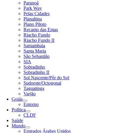
Paranoá
Park Way
Pelas Cidades
Planaltina
Plano Piloto
Recanto das Emas
Riacho Fundo
Riacho Fundo II
Samambaia
Santa Maria
São Sebastião
SIA
Sobradinho
Sobradinho II
Sol Nascente/Pôr do Sol
Sudoeste/Octogonal
Taguatinga
Varjão
Goiás
Entorno
Política
CLDF
Saúde
Mundo
Emirados Árabes Unidos