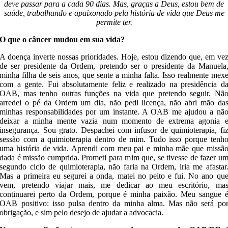
deve passar para a cada 90 dias. Mas, graças a Deus, estou bem de
saúde, trabalhando e apaixonado pela história de vida que Deus me
permite ter.
O que o câncer mudou em sua vida?
A doença inverte nossas prioridades. Hoje, estou dizendo que, em ve
de ser presidente da Ordem, pretendo ser o presidente da Manuela
minha filha de seis anos, que sente a minha falta. Isso realmente mex
com a gente. Fui absolutamente feliz e realizado na presidência d
OAB, mas tenho outras funções na vida que pretendo seguir. Nã
arredei o pé da Ordem um dia, não pedi licença, não abri mão da
minhas responsabilidades por um instante. A OAB me ajudou a nã
deixar a minha mente vazia num momento de extrema agonia 
insegurança. Sou grato. Despachei com infusor de quimioterapia, fi
sessão com a quimioterapia dentro de mim. Tudo isso porque tenh
uma história de vida. Aprendi com meu pai e minha mãe que missã
dada é missão cumprida. Prometi para mim que, se tivesse de fazer u
segundo ciclo de quimioterapia, não faria na Ordem, iria me afastar
Mas a primeira eu segurei a onda, matei no peito e fui. No ano qu
vem, pretendo viajar mais, me dedicar ao meu escritório, ma
continuarei perto da Ordem, porque é minha paixão. Meu sangue 
OAB positivo: isso pulsa dentro da minha alma. Mas não será po
obrigação, e sim pelo desejo de ajudar a advocacia.