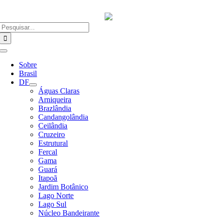
Ir
para
o
Buscar
conteúdo
resultados
para:
Alternar
Navegação
Sobre
Brasil
DF
Águas Claras
Arniqueira
Brazlândia
Candangolândia
Ceilândia
Cruzeiro
Estrutural
Fercal
Gama
Guará
Itapoã
Jardim Botânico
Lago Norte
Lago Sul
Núcleo Bandeirante