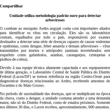
Compartilhar
Unidade utiliza metodologia padrão ouro para detectar
arboviroses
O combate ao mosquito Aedes aegypti conta com importantes aliado
para identificar os vírus em circulação. Eles são os laboratório
centrais, espalhados por todo o país, responsáveis por exame
destinados a detectar uma série de doenças capazes de causar endemia
e epidemias, como dengue, febre amarela e demais arboviroses – víru
transmitidos por insetos e artrópodes (animais invertebrados se
esqueleto como gafanhotos, aranhas, caranguejos, centopeias 
piolhos-de-cobra).
Devido à sua equipe técnica altamente capacitada e aos equipamento
de última geração, o Laboratório Central de Saúde Pública do Distrit
Federal (Lacen/DF) se tornou referência na região Centro-Oeste par
diagnosticar doenças relacionadas ao Aedes, recebendo amostras d
Tocantins e do Mato Grosso.
No período de sazonalidade das doenças, que se multiplicam na époc
da chuva, como a dengue, a unidade costuma atender a uma demand
maior, não só do Distrito Federal, como de estados próximos. Soment
nos últimos 30 dias, o Lacen recebeu, aproximadamente, 600 amostras.