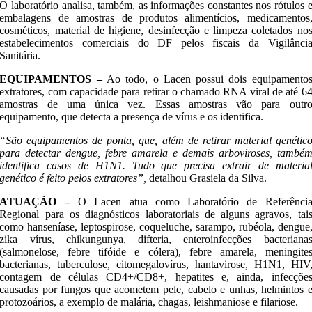
O laboratório analisa, também, as informações constantes nos rótulos 
embalagens de amostras de produtos alimentícios, medicamentos
cosméticos, material de higiene, desinfecção e limpeza coletados no
estabelecimentos comerciais do DF pelos fiscais da Vigilânci
Sanitária.
EQUIPAMENTOS –
Ao todo, o Lacen possui dois equipamento
extratores, com capacidade para retirar o chamado RNA viral de até 6
amostras de uma única vez. Essas amostras vão para outr
equipamento, que detecta a presença de vírus e os identifica.
“São equipamentos de ponta, que, além de retirar material genétic
para detectar dengue, febre amarela e demais arboviroses, també
identifica casos de H1N1. Tudo que precisa extrair de materia
genético é feito pelos extratores”,
detalhou Grasiela da Silva.
ATUAÇÃO –
O Lacen atua como Laboratório de Referênci
Regional para os diagnósticos laboratoriais de alguns agravos, tai
como hanseníase, leptospirose, coqueluche, sarampo, rubéola, dengue
zika vírus, chikungunya, difteria, enteroinfecções bacteriana
(salmonelose, febre tifóide e cólera), febre amarela, meningite
bacterianas, tuberculose, citomegalovírus, hantavirose, H1N1, HIV
contagem de células CD4+/CD8+, hepatites e, ainda, infecçõe
causadas por fungos que acometem pele, cabelo e unhas, helmintos 
protozoários, a exemplo de malária, chagas, leishmaniose e filariose.