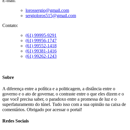
E-mail:
lorossergio@gmail.com
sergioloros515@gmail.com
Contato:
(61) 99995-9291
(61) 99956-1747
(61) 99552-1418
(61) 99381-1416
(61) 99262-1243
Sobre
A diferença entre a política e a politicagem, a distância entre o
governo e o ato de governar, o contraste entre o que eles dizem e o
que você precisa saber, o paradoxo entre a promessa de luz e o
superfaturamento do túnel. Tudo isso com a sua opinião na caixa de
comentários. Obrigado por acessar o portal!
Redes Sociais