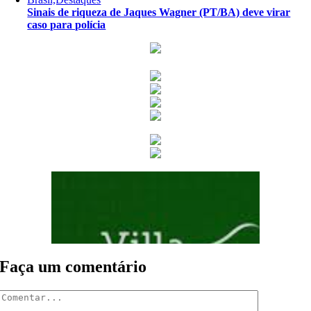
Sinais de riqueza de Jaques Wagner (PT/BA) deve virar
caso para polícia
Faça um comentário
Comentar