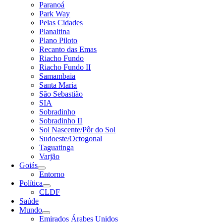
Paranoá
Park Way
Pelas Cidades
Planaltina
Plano Piloto
Recanto das Emas
Riacho Fundo
Riacho Fundo II
Samambaia
Santa Maria
São Sebastião
SIA
Sobradinho
Sobradinho II
Sol Nascente/Pôr do Sol
Sudoeste/Octogonal
Taguatinga
Varjão
Goiás
Entorno
Política
CLDF
Saúde
Mundo
Emirados Árabes Unidos