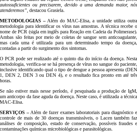
autossuficientes ou precisarem, devido a uma demanda maior, nó
atenderemos”,
destacou Grasiela.
METODOLOGIAS –
Além do MAC-Elisa, a unidade utiliza outr
metodologia para identificar os vírus nas amostras. A técnica recebe 
nome de PCR (sigla em inglês para Reação em Cadeia da Polimerase)
Ambas são feitas por meio de coletas de sangue sem anticoagulante
mas cada uma é utilizada para um determinado tempo da doença
contadas a partir do surgimento dos sintomas.
O PCR pode ser realizado até o quinto dia do início da doença. Nest
metodologia, verifica-se se há presença de vírus no sangue do paciente
inclusive identificando qual o tipo de dengue a pessoa apresenta (DE
1, DEN 2, DEN 3 ou DEN 4), e o resultado fica pronto em até trê
horas.
Se não estiver mais nesse período, é pesquisada a produção de IgM
um anticorpo da fase aguda da doença. Neste caso, é utilizada a técnic
MAC-Elisa.
SERVIÇOS –
Além de fazer exames laboratoriais para diagnóstico 
controle de mais de 30 doenças transmissíveis, o Lacen também fa
análises de composição, estado de conservação, possíveis fraudes 
contaminações químicas microbiológicas e parasitológicas.