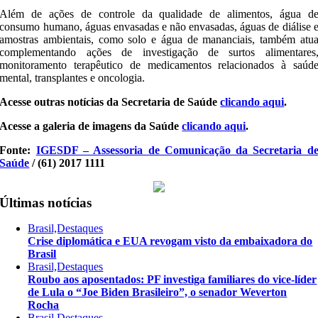
Além de ações de controle da qualidade de alimentos, água d
consumo humano, águas envasadas e não envasadas, águas de diálise 
amostras ambientais, como solo e água de mananciais, também atu
complementando ações de investigação de surtos alimentares
monitoramento terapêutico de medicamentos relacionados à saúd
mental, transplantes e oncologia.
Acesse outras notícias da Secretaria de Saúde
clicando aqui
.
A​cesse a​ galeria de imagens da Saúde​
clicando aqui
.
Fonte:
IGESDF – Assessoria de Comunicação da Secretaria d
Saúde
/ (61) 2017 1111
Últimas notícias
Brasil,Destaques
Crise diplomática e EUA revogam visto da embaixadora do
Brasil
Brasil,Destaques
Roubo aos aposentados: PF investiga familiares do vice-líder
de Lula o “Joe Biden Brasileiro”, o senador Weverton
Rocha
Brasil,Destaques