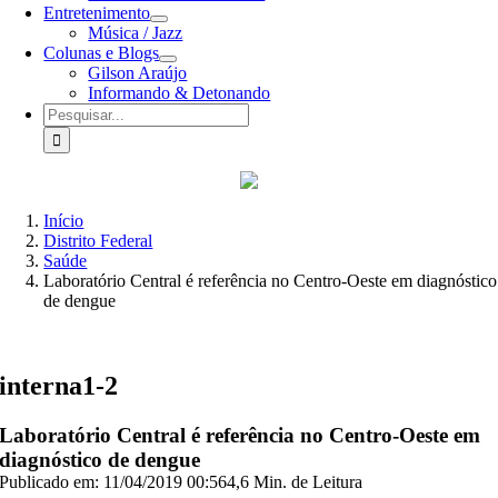
Entretenimento
Música / Jazz
Colunas e Blogs
Gilson Araújo
Informando & Detonando
Buscar
resultados
para:
Início
Distrito Federal
Saúde
Laboratório Central é referência no Centro-Oeste em diagnóstico
de dengue
interna1-2
Laboratório Central é referência no Centro-Oeste em
diagnóstico de dengue
Publicado em: 11/04/2019 00:56
4,6 Min. de Leitura