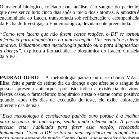
O material biológico, coletado para análise, é o sangue do paciente
que deve ser colhido cinco dias após o início dos sintomas. A amostra 
encaminhada ao Lacen, transportada sob refrigeração e acompanhad
da Ficha de Investigação Epidemiológica, devidamente preenchida.
“Como tem lacens que não fazem certas reações, o DF se torno
referência para diagnósticos na macrorregião. Um exemplo é a febr
amarela. Utilizamos uma metodologia padrão ouro para diagnostica
a doença”,
explicou a farmacêutica e bioquímica do Lacen, Grasiel
da Silva.
PADRÃO OURO –
A metodologia padrão ouro se chama MAC
Elisa, feita a partir do sétimo dia da doença e que afere se o sangue d
pessoa apresenta anticorpos, pois isto indica a existência do vírus
Nestes casos, o farmacêutico bioquímico atesta o exame como positiv
quando, após três dias de execução do teste, ele exibe coloraçã
diferente das demais.
“Essa metodologia é considerada padrão ouro porque é a melho
para pesquisa de anticorpos, sendo ainda referenciada. A pesso
precisa estar habilitada para fazer essa reação, recebend
treinamento. Como o DF se tornou uma referência em diagnóstico
para alguns estados da região Centro-Oeste, enquanto eles não fore