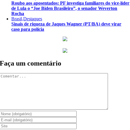
Roubo aos aposentados: PF investiga familiares do vice-líder
de Lula o “Joe Biden Brasileiro”, o senador Weverton
Rocha
Brasil,Destaques
Sinais de riqueza de Jaques Wagner (PT/BA) deve virar
caso para polícia
Faça um comentário
Comentar