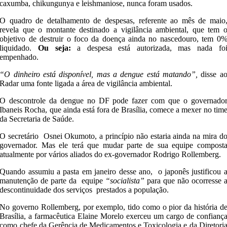
caxumba, chikungunya e leishmaniose, nunca foram usados.
O quadro de detalhamento de despesas, referente ao mês de maio
revela que o montante destinado a vigilância ambiental, que tem 
objetivo de destruir o foco da doença ainda no nascedouro, tem 0
liquidado.
Ou seja:
a despesa está autorizada, mas nada fo
empenhado.
“O dinheiro está disponível, mas a dengue está matando”,
disse a
Radar uma fonte ligada a área de vigilância ambiental.
O descontrole da dengue no DF pode fazer com que o governado
Ibaneis Rocha, que ainda está fora de Brasília, comece a mexer no tim
da Secretaria de Saúde.
O secretário Osnei Okumoto, a princípio não estaria ainda na mira d
governador. Mas ele terá que mudar parte de sua equipe compost
atualmente por vários aliados do ex-governador Rodrigo Rollemberg.
Quando assumiu a pasta em janeiro desse ano, o japonês justificou 
manutenção de parte da equipe
“socialista”
para que não ocorresse 
descontinuidade dos serviços prestados a população.
No governo Rollemberg, por exemplo, tido como o pior da história d
Brasília, a farmacêutica Elaine Morelo exerceu um cargo de confianç
como chefe da Gerência de Medicamentos e Toxicologia e da Diretori