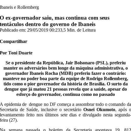
Ibaneis e Rollemberg
O ex-governador saiu, mas continua com seus
tentáculos dentro do governo de Ibaneis
Publicado em: 29/05/2019 00:23
3,5 Min. de Leitura
Compartilhar
Por Toni Duarte
Se o presidente da República, Jair Bolsonaro (PSL), preferiu
manter os adversários bem longe da máquina administrativa, o
governador Ibaneis Rocha (MDB) preferiu fazer o contrário:
manteve no poder boa parte da equipe de Rodrigo Rollemberg,
tido como o pior governador da história de Brasília. O surto da
dengue que já matou 21 pessoas revela que a saúde, apesar do
esforço do governador, continua como no passado
A epidemia de dengue no DF começa a assombrar todo o comando d
Secretaria de Saúde, inclusive o secretário
Osnei Okumoto
, após 
levantamento feito nos últimos sete dias e divulgado nesta segunda
feira (27).
Na semana passada o boletim da Secretaria apontava 19. 81