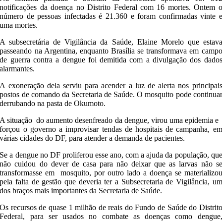
notificações da doença no Distrito Federal com 16 mortes. Ontem 
número de pessoas infectadas é 21.360 e foram confirmadas vinte 
uma mortes.
A subsecretária de Vigilância da Saúde, Elaine Morelo que estav
passeando na Argentina, enquanto Brasília se transformava em camp
de guerra contra a dengue foi demitida com a divulgação dos dado
alarmantes.
A exoneração dela serviu para acender a luz de alerta nos principai
postos de comando da Secretaria de Saúde. O mosquito pode continua
derrubando na pasta de Okumoto.
A situação do aumento desenfreado da dengue, virou uma epidemia 
forçou o governo a improvisar tendas de hospitais de campanha, e
várias cidades do DF, para atender a demanda de pacientes.
Se a dengue no DF proliferou esse ano, com a ajuda da população, qu
não cuidou do dever de casa para não deixar que as larvas não s
transformasse em mosquito, por outro lado a doença se materializo
pela falta de gestão que deveria ter a Subsecretaria de Vigilância, u
dos braços mais importantes da Secretaria de Saúde.
Os recursos de quase 1 milhão de reais do Fundo de Saúde do Distrit
Federal, para ser usados no combate as doenças como dengue