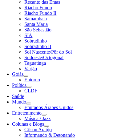
Recanto das Emas
Riacho Fundo
Riacho Fundo II
Samambaia
Santa Maria
São Sebastião
SIA
Sobradinho
Sobradinho II
Sol Nascente/Pôr do Sol
Sudoeste/Octogonal
Taguatinga
Varjão
Goiás
Entorno
Política
CLDF
Saúde
Mundo
Emirados Árabes Unidos
Entretenimento
Música / Jazz
Colunas e Blogs
Gilson Araújo
Informando & Detonando