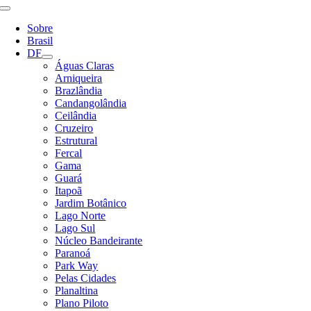
Alternar
Navegação
Sobre
Brasil
DF
Águas Claras
Arniqueira
Brazlândia
Candangolândia
Ceilândia
Cruzeiro
Estrutural
Fercal
Gama
Guará
Itapoã
Jardim Botânico
Lago Norte
Lago Sul
Núcleo Bandeirante
Paranoá
Park Way
Pelas Cidades
Planaltina
Plano Piloto