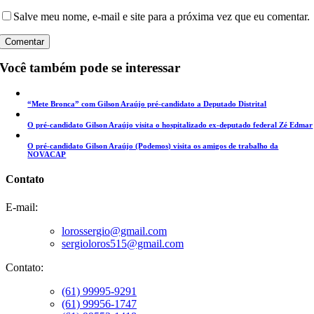
Salve meu nome, e-mail e site para a próxima vez que eu comentar.
Você também pode se interessar
“Mete Bronca” com Gilson Araújo pré-candidato a Deputado Distrital
O pré-candidato Gilson Araújo visita o hospitalizado ex-deputado federal Zé Edmar
O pré-candidato Gilson Araújo (Podemos) visita os amigos de trabalho da
NOVACAP
Contato
E-mail:
lorossergio@gmail.com
sergioloros515@gmail.com
Contato:
(61) 99995-9291
(61) 99956-1747