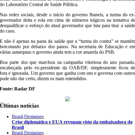
do Laboratório Central de Saúde Pública.
Nas redes sociais, desde o início do governo Ibaneis, a turma do ex
governador deita e rola em cima de números trágicos na tentativa d
desqualificar o esforço do atual governador que luta para tirar a saúd
do caos.
E não é apenas na pasta da saúde que a “turma do contra” se manté
boicotando por debaixo dos panos. Na secretaria de Educação e e
várias autarquias o governo ainda tem a cor amarela do PSB.
Boa parte dos que marchou na campanha vitoriosa do ano passado
encabeçada pelo ex-presidente da OAB/DF, simplesmente ficou d
fora e ignorada. Um governo que ganha com uns e governa com outro
pode não dar certo, dizem os mais entendidos.
Fonte: Radar DF
Últimas notícias
Brasil,Destaques
Crise diplomática e EUA revogam visto da embaixadora do
Brasil
Brasil,Destaques