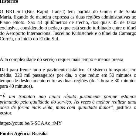
Histórico
O BRT-Sul (Bus Rapid Transit) tem partida do Gama e de Sant
Maria, ligando de maneira expressa as duas regiões administrativas a
Plano Piloto. São 43 quilômetros de trecho, dos quais 35 de faix
exclusiva, considerado o pedaço que está sendo turbinado entre o túne
do Aeroporto Internacional Juscelino Kubistchek e o túnel da Camarg
Corrêa, no início do Eixão Sul.
Alta complexidade do serviço requer mais tempo e menos pressa
Dali para frente tudo é pavimento asfáltico. O sistema transporta, e
média, 220 mil passageiros por dia, o que reduz em 50 minutos 
tempo de deslocamento entre as duas regiões (de 1 hora e 30 minuto
para 40 minutos).
“É um trabalho não muito rápido justamente porque estamo
primando pela qualidade do serviço. Às vezes é melhor realizar um
obra de forma mais lenta, mais com qualidade maior”,
justifica 
gestor.
https://youtu.be/S-SCAAc_rMY
Fonte: Agência Brasília