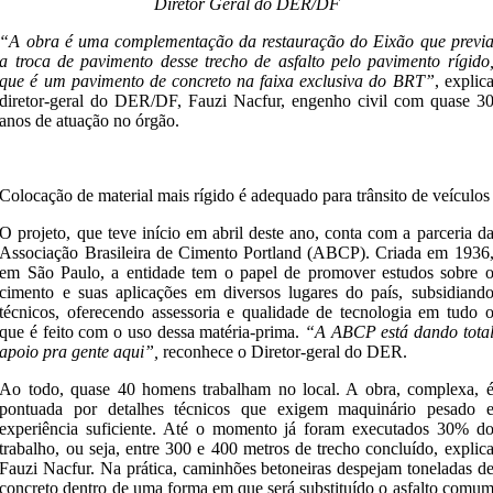
Diretor Geral do DER/DF
“A obra é uma complementação da restauração do Eixão que previ
a troca de pavimento desse trecho de asfalto pelo pavimento rígido
que é um pavimento de concreto na faixa exclusiva do BRT”
, explic
diretor-geral do DER/DF, Fauzi Nacfur, engenho civil com quase 3
anos de atuação no órgão.
Colocação de material mais rígido é adequado para trânsito de veículo
O projeto, que teve início em abril deste ano, conta com a parceria d
Associação Brasileira de Cimento Portland (ABCP). Criada em 1936
em São Paulo, a entidade tem o papel de promover estudos sobre 
cimento e suas aplicações em diversos lugares do país, subsidiand
técnicos, oferecendo assessoria e qualidade de tecnologia em tudo 
que é feito com o uso dessa matéria-prima.
“A ABCP está dando tota
apoio pra gente aqui”,
reconhece o Diretor-geral do DER.
Ao todo, quase 40 homens trabalham no local. A obra, complexa, 
pontuada por detalhes técnicos que exigem maquinário pesado 
experiência suficiente. Até o momento já foram executados 30% d
trabalho, ou seja, entre 300 e 400 metros de trecho concluído, explic
Fauzi Nacfur. Na prática, caminhões betoneiras despejam toneladas d
concreto dentro de uma forma em que será substituído o asfalto comu