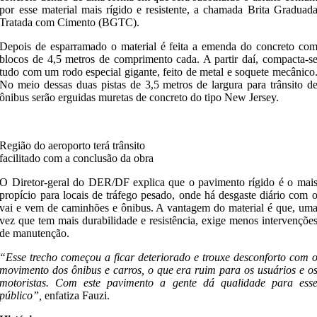
por esse material mais rígido e resistente, a chamada Brita Graduad
Tratada com Cimento (BGTC).
Depois de esparramado o material é feita a emenda do concreto co
blocos de 4,5 metros de comprimento cada. A partir daí, compacta-s
tudo com um rodo especial gigante, feito de metal e soquete mecânico
No meio dessas duas pistas de 3,5 metros de largura para trânsito d
ônibus serão erguidas muretas de concreto do tipo New Jersey.
Região do aeroporto terá trânsito
facilitado com a conclusão da obra
O Diretor-geral do DER/DF explica que o pavimento rígido é o mai
propício para locais de tráfego pesado, onde há desgaste diário com 
vai e vem de caminhões e ônibus. A vantagem do material é que, um
vez que tem mais durabilidade e resistência, exige menos intervençõe
de manutenção.
“Esse trecho começou a ficar deteriorado e trouxe desconforto com 
movimento dos ônibus e carros, o que era ruim para os usuários e o
motoristas. Com este pavimento a gente dá qualidade para ess
público”,
enfatiza Fauzi.