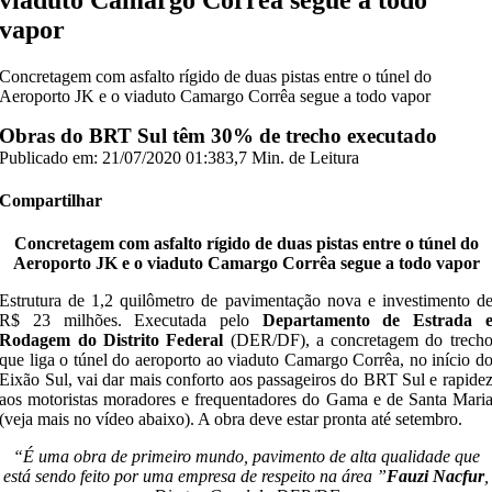
vapor
Concretagem com asfalto rígido de duas pistas entre o túnel do
Aeroporto JK e o viaduto Camargo Corrêa segue a todo vapor
Obras do BRT Sul têm 30% de trecho executado
Publicado em: 21/07/2020 01:38
3,7 Min. de Leitura
Compartilhar
Concretagem com asfalto rígido de duas pistas entre o túnel do
Aeroporto JK e o viaduto Camargo Corrêa segue a todo vapor
Estrutura de 1,2 quilômetro de pavimentação nova e investimento d
R$ 23 milhões. Executada pelo
Departamento de Estrada 
Rodagem do Distrito Federal
(DER/DF), a concretagem do trech
que liga o túnel do aeroporto ao viaduto Camargo Corrêa, no início d
Eixão Sul, vai dar mais conforto aos passageiros do BRT Sul e rapide
aos motoristas moradores e frequentadores do Gama e de Santa Mari
(veja mais no vídeo abaixo). A obra deve estar pronta até setembro.
“É uma obra de primeiro mundo, pavimento de alta qualidade que
está sendo feito por uma empresa de respeito na área ”
Fauzi Nacfur
,