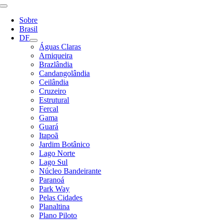
Alternar
Navegação
Sobre
Brasil
DF
Águas Claras
Arniqueira
Brazlândia
Candangolândia
Ceilândia
Cruzeiro
Estrutural
Fercal
Gama
Guará
Itapoã
Jardim Botânico
Lago Norte
Lago Sul
Núcleo Bandeirante
Paranoá
Park Way
Pelas Cidades
Planaltina
Plano Piloto