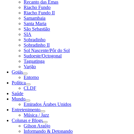
Recanto das Emas
Riacho Fundo
Riacho Fundo II
Samambaia
Santa Maria
São Sebastião
SIA
Sobradinho
Sobradinho II
Sol Nascente/Pôr do Sol
Sudoeste/Octogonal
Taguatinga
Varjão
Goiás
Entorno
Política
CLDF
Saúde
Mundo
Emirados Árabes Unidos
Entretenimento
Música / Jazz
Colunas e Blogs
Gilson Araújo
Informando & Detonando