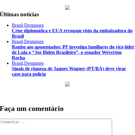
Últimas notícias
Brasil,Destaques
Crise diplomática e EUA revogam visto da embaixadora do
Brasil
Brasil,Destaques
Roubo aos aposentados: PF investiga familiares do vice-líder
de Lula o “Joe Biden Brasileiro”, o senador Weverton
Rocha
Brasil,Destaques
Sinais de riqueza de Jaques Wagner (PT/BA) deve virar
caso para polícia
Faça um comentário
Comentar