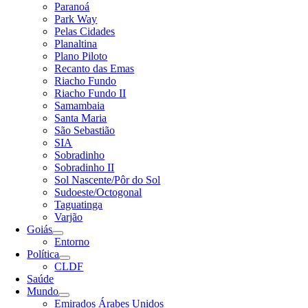
Paranoá
Park Way
Pelas Cidades
Planaltina
Plano Piloto
Recanto das Emas
Riacho Fundo
Riacho Fundo II
Samambaia
Santa Maria
São Sebastião
SIA
Sobradinho
Sobradinho II
Sol Nascente/Pôr do Sol
Sudoeste/Octogonal
Taguatinga
Varjão
Goiás
Entorno
Política
CLDF
Saúde
Mundo
Emirados Árabes Unidos