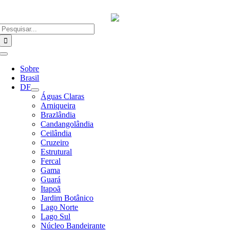
Ir
para
o
Buscar
conteúdo
resultados
para:
Alternar
Navegação
Sobre
Brasil
DF
Águas Claras
Arniqueira
Brazlândia
Candangolândia
Ceilândia
Cruzeiro
Estrutural
Fercal
Gama
Guará
Itapoã
Jardim Botânico
Lago Norte
Lago Sul
Núcleo Bandeirante