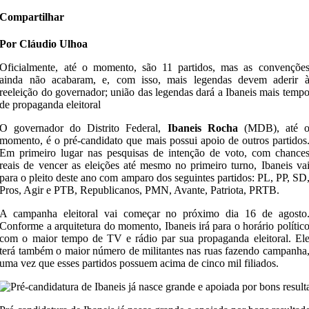
Compartilhar
Por Cláudio Ulhoa
Oficialmente, até o momento, são 11 partidos, mas as convençõe
ainda não acabaram, e, com isso, mais legendas devem aderir 
reeleição do governador; união das legendas dará a Ibaneis mais temp
de propaganda eleitoral
O governador do Distrito Federal,
Ibaneis Rocha
(MDB), até 
momento, é o pré-candidato que mais possui apoio de outros partidos
Em primeiro lugar nas pesquisas de intenção de voto, com chance
reais de vencer as eleições até mesmo no primeiro turno, Ibaneis va
para o pleito deste ano com amparo dos seguintes partidos: PL, PP, SD
Pros, Agir e PTB, Republicanos, PMN, Avante, Patriota, PRTB.
A campanha eleitoral vai começar no próximo dia 16 de agosto
Conforme a arquitetura do momento, Ibaneis irá para o horário polític
com o maior tempo de TV e rádio par sua propaganda eleitoral. El
terá também o maior número de militantes nas ruas fazendo campanha
uma vez que esses partidos possuem acima de cinco mil filiados.