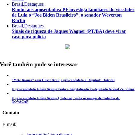
Brasil,Destaques
Roubo aos aposentados: PF investiga familiares do vice-líder
de Lula o “Joe Biden Brasileiro”, o senador Weverton
Rocha
Brasil,Destaques
Sinais de riqueza de Jaques Wagner (PT/BA) deve virar
caso para polícia
Você também pode se interessar
“Mete Bronca” com Gilson Araújo pré-candidato a Deputado Distrital
O pré-candidato Gilson Araújo visita o hospitalizado ex-deputado federal Zé Edmar
O pré-candidato Gilson Araújo (Podemos) visita os amigos de trabalho da
NOVACAP
Contato
E-mail:
lorossergio@gmail.com