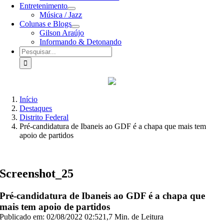
Entretenimento
Música / Jazz
Colunas e Blogs
Gilson Araújo
Informando & Detonando
Buscar
resultados
para:
Início
Destaques
Distrito Federal
Pré-candidatura de Ibaneis ao GDF é a chapa que mais tem
apoio de partidos
Screenshot_25
Pré-candidatura de Ibaneis ao GDF é a chapa que
mais tem apoio de partidos
Publicado em: 02/08/2022 02:52
1,7 Min. de Leitura