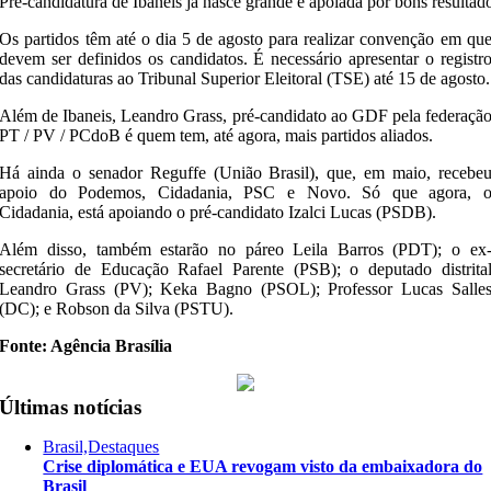
Pré-candidatura de Ibaneis já nasce grande e apoiada por bons resultad
Os partidos têm até o dia 5 de agosto para realizar convenção em qu
devem ser definidos os candidatos. É necessário apresentar o registr
das candidaturas ao Tribunal Superior Eleitoral (TSE) até 15 de agosto.
Além de Ibaneis, Leandro Grass, pré-candidato ao GDF pela federaçã
PT / PV / PCdoB é quem tem, até agora, mais partidos aliados.
Há ainda o senador Reguffe (União Brasil), que, em maio, recebe
apoio do Podemos, Cidadania, PSC e Novo. Só que agora, 
Cidadania, está apoiando o pré-candidato Izalci Lucas (PSDB).
Além disso, também estarão no páreo Leila Barros (PDT); o ex
secretário de Educação Rafael Parente (PSB); o deputado distrita
Leandro Grass (PV); Keka Bagno (PSOL); Professor Lucas Salle
(DC); e Robson da Silva (PSTU).
Fonte: Agência Brasília
Últimas notícias
Brasil,Destaques
Crise diplomática e EUA revogam visto da embaixadora do
Brasil