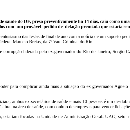
 de saúde do DF, preso preventivamente há 14 dias, caiu como uma
rados com um provável pedido de delação premiada que estaria se
 o entusiasmo das festas de final de ano com a notícia de um suposto pe
federal Marcelo Bretas, da 7ª Vara Criminal do Rio.
e corrupção liderada pelo ex-governador do Rio de Janeiro, Sergio 
m poder para complicar ainda mais a situação do ex-governador Agnel
iziara, ambos ex-secretários de saúde e mais 10 pessoas é um desdo
Cabral na área de saúde, com conluio de empresas para vencer licitaçõe
r, estariam focadas na Unidade de Administração Geral- UAG, setor 