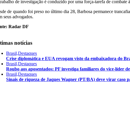
trabalho de investigação é conduzido por uma força-tarefa de combate 
sde de quando foi preso no último dia 28, Barbosa permanece trancafia
m seus advogados.
nte: Radar DF
timas notícias
Brasil,Destaques
Crise diplomática e EUA revogam visto da embaixadora do Bra
Brasil,Destaques
Roubo aos aposentados: PF investiga familiares do vice-líder 
Brasil,Destaques
Sinais de riqueza de Jaques Wagner (PT/BA) deve virar caso pa