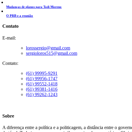
Mudanças de planos para Todi Moreno
O PRB e a reunião
Contato
E-mail:
lorossergio@gmail.com
sergioloros515@gmail.com
Contato:
(61) 99995-9291
(61) 99956-1747
(61) 99552-1418
(61) 99381-1416
(61) 99262-1243
Sobre
A diferença entre a política e a politicagem, a distância entre o gove