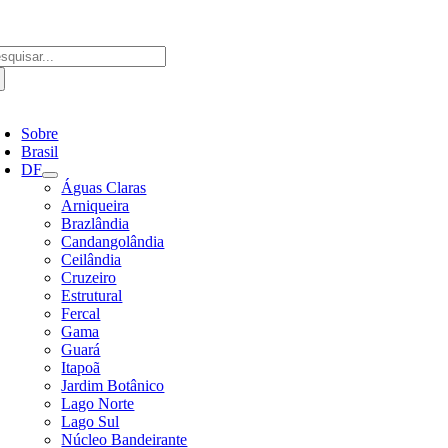
Ir
para
o
scar
conteúdo
ultados
a:
ternar
avegação
Sobre
Brasil
DF
Águas Claras
Arniqueira
Brazlândia
Candangolândia
Ceilândia
Cruzeiro
Estrutural
Fercal
Gama
Guará
Itapoã
Jardim Botânico
Lago Norte
Lago Sul
Núcleo Bandeirante