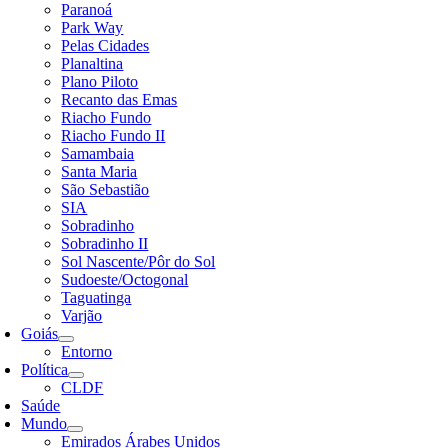
Paranoá
Park Way
Pelas Cidades
Planaltina
Plano Piloto
Recanto das Emas
Riacho Fundo
Riacho Fundo II
Samambaia
Santa Maria
São Sebastião
SIA
Sobradinho
Sobradinho II
Sol Nascente/Pôr do Sol
Sudoeste/Octogonal
Taguatinga
Varjão
Goiás
Entorno
Política
CLDF
Saúde
Mundo
Emirados Árabes Unidos