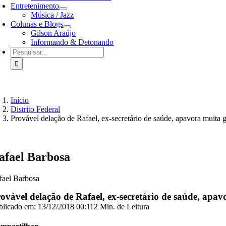
Entretenimento
Música / Jazz
Colunas e Blogs
Gilson Araújo
Informando & Detonando
Buscar
resultados
para:
Início
Distrito Federal
Provável delação de Rafael, ex-secretário de saúde, apavora muita
afael Barbosa
fael Barbosa
ovável delação de Rafael, ex-secretário de saúde, apa
blicado em: 13/12/2018 00:11
2 Min. de Leitura