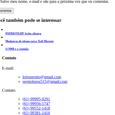
Salve meu nome, e-mail e site para a próxima vez que eu comentar.
cê também pode se interessar
PATRIOTA/DF fecha aliança
Mudanças de planos para Todi Moreno
O PRB e a reunião
Contato
E-mail:
lorossergio@gmail.com
sergioloros515@gmail.com
Contato:
(61) 99995-9291
(61) 99956-1747
(61) 99552-1418
(61) 99381-1416