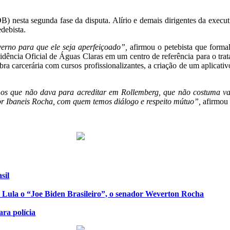
 nesta segunda fase da disputa. Alírio e demais dirigentes da executi
debista.
verno para que ele seja aperfeiçoado”,
afirmou o petebista que formal
esidência Oficial de Águas Claras em um centro de referência para o tr
bra carcerária com cursos profissionalizantes, a criação de um aplicat
s que não dava para acreditar em Rollemberg, que não costuma valor
or Ibaneis Rocha, com quem temos diálogo e respeito mútuo”,
afirmou 
sil
de Lula o “Joe Biden Brasileiro”, o senador Weverton Rocha
ra polícia