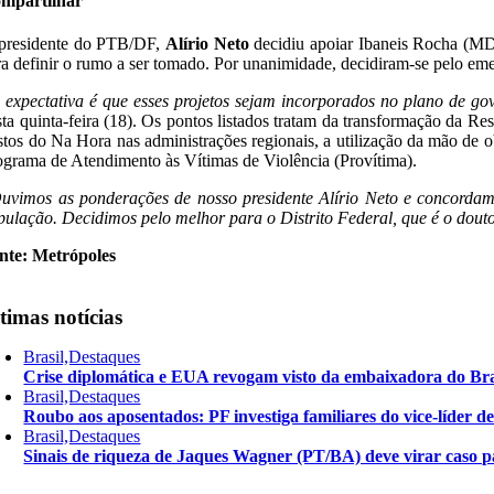
mpartilhar
presidente do PTB/DF,
Alírio Neto
decidiu apoiar Ibaneis Rocha (MDB)
ra definir o rumo a ser tomado. Por unanimidade, decidiram-se pelo eme
 expectativa é que esses projetos sejam incorporados no plano de go
sta quinta-feira (18). Os pontos listados tratam da transformação da R
stos do Na Hora nas administrações regionais, a utilização da mão de o
ograma de Atendimento às Vítimas de Violência (Provítima).
uvimos as ponderações de nosso presidente Alírio Neto e concordamo
pulação. Decidimos pelo melhor para o Distrito Federal, que é o dout
nte: Metrópoles
timas notícias
Brasil,Destaques
Crise diplomática e EUA revogam visto da embaixadora do Bra
Brasil,Destaques
Roubo aos aposentados: PF investiga familiares do vice-líder 
Brasil,Destaques
Sinais de riqueza de Jaques Wagner (PT/BA) deve virar caso pa