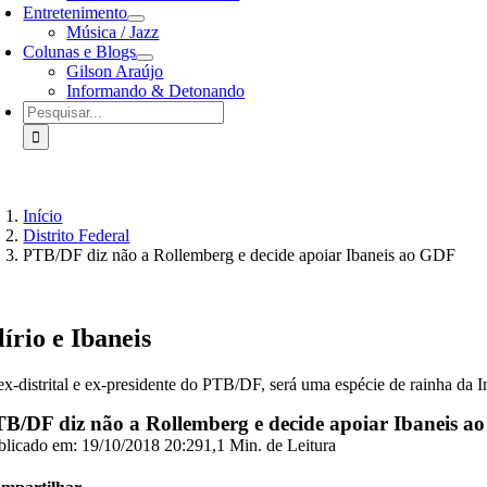
Entretenimento
Música / Jazz
Colunas e Blogs
Gilson Araújo
Informando & Detonando
Buscar
resultados
para:
Início
Distrito Federal
PTB/DF diz não a Rollemberg e decide apoiar Ibaneis ao GDF
lírio e Ibaneis
ex-distrital e ex-presidente do PTB/DF, será uma espécie de rainha da I
B/DF diz não a Rollemberg e decide apoiar Ibaneis 
blicado em: 19/10/2018 20:29
1,1 Min. de Leitura