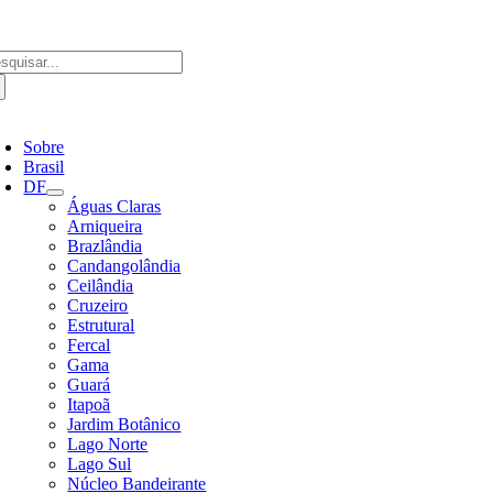
Ir
para
o
scar
conteúdo
ultados
a:
ternar
avegação
Sobre
Brasil
DF
Águas Claras
Arniqueira
Brazlândia
Candangolândia
Ceilândia
Cruzeiro
Estrutural
Fercal
Gama
Guará
Itapoã
Jardim Botânico
Lago Norte
Lago Sul
Núcleo Bandeirante