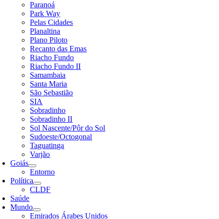
Paranoá
Park Way
Pelas Cidades
Planaltina
Plano Piloto
Recanto das Emas
Riacho Fundo
Riacho Fundo II
Samambaia
Santa Maria
São Sebastião
SIA
Sobradinho
Sobradinho II
Sol Nascente/Pôr do Sol
Sudoeste/Octogonal
Taguatinga
Varjão
Goiás
Entorno
Política
CLDF
Saúde
Mundo
Emirados Árabes Unidos