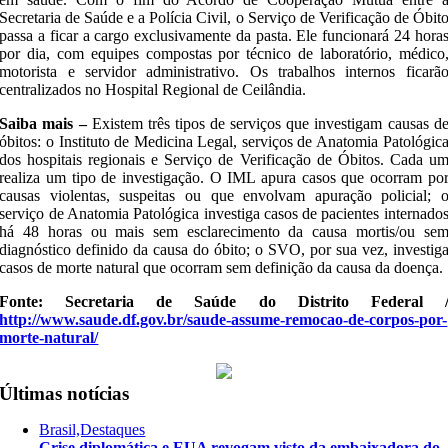
Secretaria de Saúde e a Polícia Civil, o Serviço de Verificação de Óbit
passa a ficar a cargo exclusivamente da pasta. Ele funcionará 24 hora
por dia, com equipes compostas por técnico de laboratório, médico
motorista e servidor administrativo. Os trabalhos internos ficarã
centralizados no Hospital Regional de Ceilândia.
Saiba mais –
Existem três tipos de serviços que investigam causas d
óbitos: o Instituto de Medicina Legal, serviços de Anatomia Patológic
dos hospitais regionais e Serviço de Verificação de Óbitos. Cada u
realiza um tipo de investigação. O IML apura casos que ocorram po
causas violentas, suspeitas ou que envolvam apuração policial; 
serviço de Anatomia Patológica investiga casos de pacientes internado
há 48 horas ou mais sem esclarecimento da causa mortis/ou se
diagnóstico definido da causa do óbito; o SVO, por sua vez, investig
casos de morte natural que ocorram sem definição da causa da doença.
Fonte: Secretaria de Saúde do Distrito Federal 
http://www.saude.df.gov.br/saude-assume-remocao-de-corpos-por-
morte-natural/
Últimas notícias
Brasil,Destaques
Crise diplomática e EUA revogam visto da embaixadora do