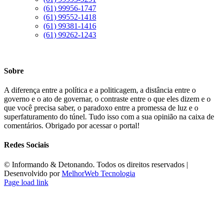
(61) 99956-1747
(61) 99552-1418
(61) 99381-1416
(61) 99262-1243
Sobre
A diferença entre a política e a politicagem, a distância entre o
governo e o ato de governar, o contraste entre o que eles dizem e o
que você precisa saber, o paradoxo entre a promessa de luz e o
superfaturamento do túnel. Tudo isso com a sua opinião na caixa de
comentários. Obrigado por acessar o portal!
Redes Sociais
©️ Informando & Detonando. Todos os direitos reservados |
Desenvolvido por
MelhorWeb Tecnologia
Page load link
Ir
ao
Topo