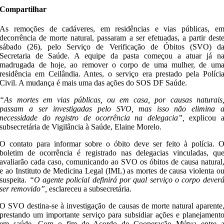
Compartilhar
As remoções de cadáveres, em residências e vias públicas, e
decorrência de morte natural, passaram a ser efetuadas, a partir dest
sábado (26), pelo Serviço de Verificação de Óbitos (SVO) d
Secretaria de Saúde. A equipe da pasta começou a atuar já n
madrugada de hoje, ao remover o corpo de uma mulher, de um
residência em Ceilândia. Antes, o serviço era prestado pela Políci
Civil. A mudança é mais uma das ações do SOS DF Saúde.
“As mortes em vias públicas, ou em casa, por causas naturais
passam a ser investigadas pelo SVO, mas isso não elimina 
necessidade do registro de ocorrência na delegacia”,
explicou 
subsecretária de Vigilância à Saúde, Elaine Morelo.
O contato para informar sobre o óbito deve ser feito à polícia. 
boletim de ocorrência é registrado nas delegacias vinculadas, qu
avaliarão cada caso, comunicando ao SVO os óbitos de causa natural
e ao Instituto de Medicina Legal (IML) as mortes de causa violenta o
suspeita.
“O agente policial definirá por qual serviço o corpo dever
ser removido”,
esclareceu a subsecretária.
O SVO destina-se à investigação de causas de morte natural aparente
prestando um importante serviço para subsidiar ações e planejament
em saúde. Com o fim do Acordo de Cooperação Mútua entre 