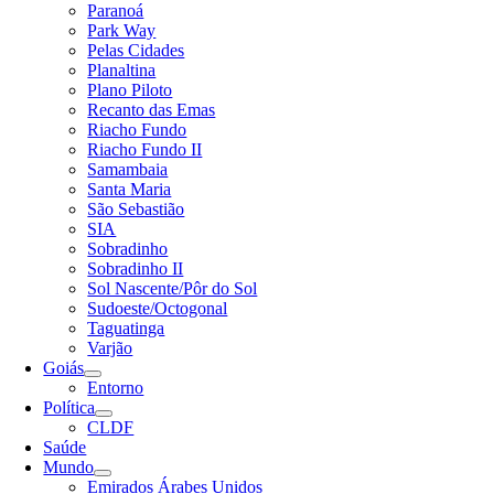
Paranoá
Park Way
Pelas Cidades
Planaltina
Plano Piloto
Recanto das Emas
Riacho Fundo
Riacho Fundo II
Samambaia
Santa Maria
São Sebastião
SIA
Sobradinho
Sobradinho II
Sol Nascente/Pôr do Sol
Sudoeste/Octogonal
Taguatinga
Varjão
Goiás
Entorno
Política
CLDF
Saúde
Mundo
Emirados Árabes Unidos