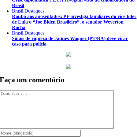
Brasil
Brasil,Destaques
Roubo aos aposentados: PF investiga familiares do vice-líder
de Lula o “Joe Biden Brasileiro”, o senador Weverton
Rocha
Brasil,Destaques
Sinais de riqueza de Jaques Wagner (PT/BA) deve virar
caso para polícia
Faça um comentário
Comentar