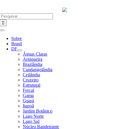
Ir
para
o
Buscar
conteúdo
resultados
para:
Alternar
Navegação
Sobre
Brasil
DF
Águas Claras
Arniqueira
Brazlândia
Candangolândia
Ceilândia
Cruzeiro
Estrutural
Fercal
Gama
Guará
Itapoã
Jardim Botânico
Lago Norte
Lago Sul
Núcleo Bandeirante