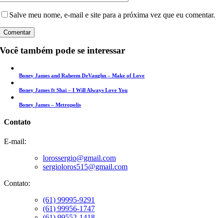
Salve meu nome, e-mail e site para a próxima vez que eu comentar.
Você também pode se interessar
Boney James and Raheem DeVaughn – Make of Love
Boney James ft Shai – I Will Always Love You
Boney James – Metropolis
Contato
E-mail:
lorossergio@gmail.com
sergioloros515@gmail.com
Contato:
(61) 99995-9291
(61) 99956-1747
(61) 99552-1418