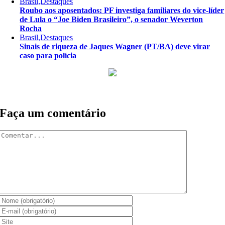
Brasil,Destaques
Roubo aos aposentados: PF investiga familiares do vice-líder
de Lula o “Joe Biden Brasileiro”, o senador Weverton
Rocha
Brasil,Destaques
Sinais de riqueza de Jaques Wagner (PT/BA) deve virar
caso para polícia
Faça um comentário
Comentar