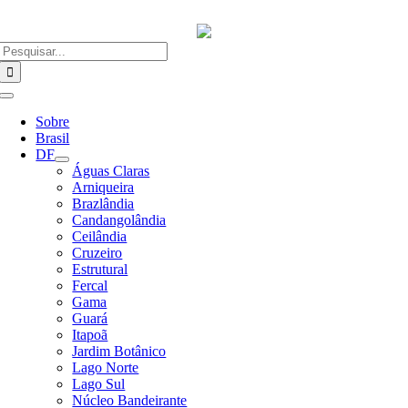
Ir
para
o
Buscar
conteúdo
resultados
para:
Alternar
Navegação
Sobre
Brasil
DF
Águas Claras
Arniqueira
Brazlândia
Candangolândia
Ceilândia
Cruzeiro
Estrutural
Fercal
Gama
Guará
Itapoã
Jardim Botânico
Lago Norte
Lago Sul
Núcleo Bandeirante