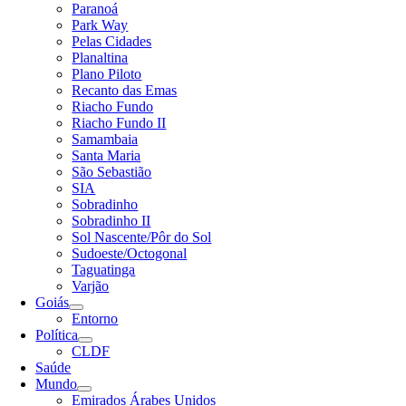
Paranoá
Park Way
Pelas Cidades
Planaltina
Plano Piloto
Recanto das Emas
Riacho Fundo
Riacho Fundo II
Samambaia
Santa Maria
São Sebastião
SIA
Sobradinho
Sobradinho II
Sol Nascente/Pôr do Sol
Sudoeste/Octogonal
Taguatinga
Varjão
Goiás
Entorno
Política
CLDF
Saúde
Mundo
Emirados Árabes Unidos