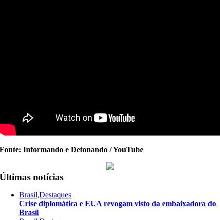
Fonte: Informando e Detonando / YouTube
Últimas notícias
Brasil,Destaques
Crise diplomática e EUA revogam visto da embaixadora do
Brasil