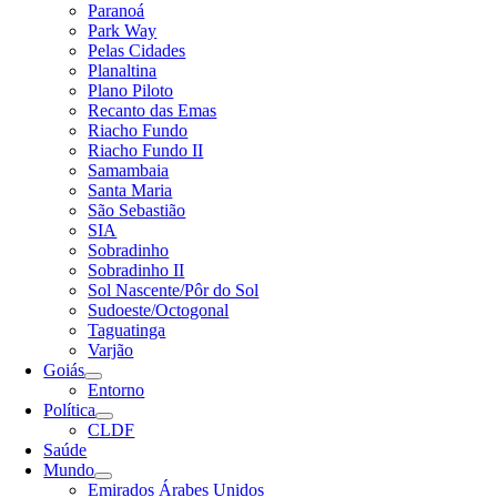
Paranoá
Park Way
Pelas Cidades
Planaltina
Plano Piloto
Recanto das Emas
Riacho Fundo
Riacho Fundo II
Samambaia
Santa Maria
São Sebastião
SIA
Sobradinho
Sobradinho II
Sol Nascente/Pôr do Sol
Sudoeste/Octogonal
Taguatinga
Varjão
Goiás
Entorno
Política
CLDF
Saúde
Mundo
Emirados Árabes Unidos