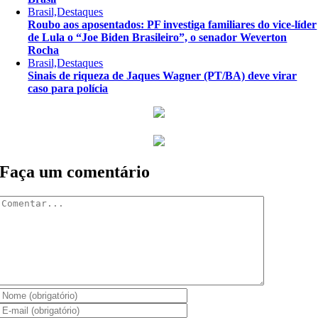
Brasil,Destaques
Roubo aos aposentados: PF investiga familiares do vice-líder
de Lula o “Joe Biden Brasileiro”, o senador Weverton
Rocha
Brasil,Destaques
Sinais de riqueza de Jaques Wagner (PT/BA) deve virar
caso para polícia
Faça um comentário
Comentar