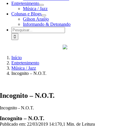
Entretenimento
Música / Jazz
Colunas e Blogs
Gilson Araújo
Informando & Detonando
Buscar
resultados
para:
Início
Entretenimento
Música / Jazz
Incognito – N.O.T.
Incognito – N.O.T.
Incognito - N.O.T.
Incognito – N.O.T.
Publicado em: 22/03/2019 14:17
0,1 Min. de Leitura