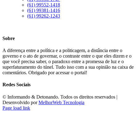
(61) 99552-1418
(61) 99381-1416
(61) 99262-1243
Sobre
A diferença entre a política e a politicagem, a distância entre o
governo e o ato de governar, o contraste entre o que eles dizem e o
que você precisa saber, o paradoxo entre a promessa de luz e o
superfaturamento do túnel. Tudo isso com a sua opinião na caixa de
comentários. Obrigado por acessar o portal!
Redes Sociais
©️ Informando & Detonando. Todos os direitos reservados |
Desenvolvido por
MelhorWeb Tecnologia
Page load link
Ir
ao
Topo