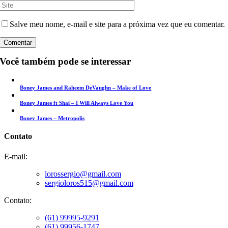
Salve meu nome, e-mail e site para a próxima vez que eu comentar.
Você também pode se interessar
Boney James and Raheem DeVaughn – Make of Love
Boney James ft Shai – I Will Always Love You
Boney James – Metropolis
Contato
E-mail:
lorossergio@gmail.com
sergioloros515@gmail.com
Contato:
(61) 99995-9291
(61) 99956-1747