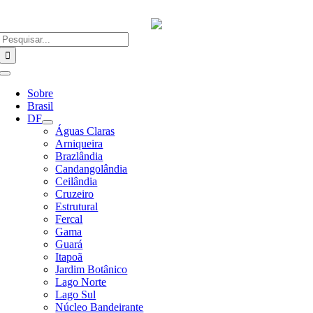
Ir
para
o
Buscar
conteúdo
resultados
para:
Alternar
Navegação
Sobre
Brasil
DF
Águas Claras
Arniqueira
Brazlândia
Candangolândia
Ceilândia
Cruzeiro
Estrutural
Fercal
Gama
Guará
Itapoã
Jardim Botânico
Lago Norte
Lago Sul
Núcleo Bandeirante