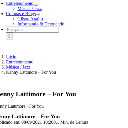
Entretenimento
Música / Jazz
Colunas e Blogs
Gilson Araújo
Informando & Detonando
Buscar
resultados
para:
Início
Entretenimento
Música / Jazz
Kenny Lattimore – For You
enny Lattimore – For You
nny Lattimore - For You
nny Lattimore – For You
blicado em: 08/09/2021 10:26
0,1 Min. de Leitura