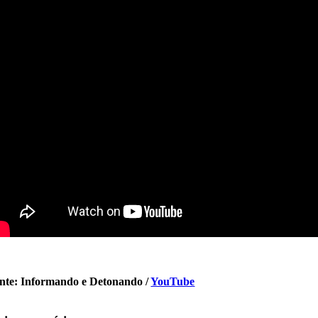
nte: Informando e Detonando /
YouTube