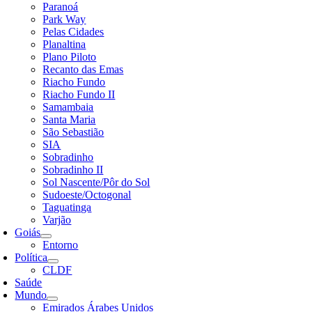
Paranoá
Park Way
Pelas Cidades
Planaltina
Plano Piloto
Recanto das Emas
Riacho Fundo
Riacho Fundo II
Samambaia
Santa Maria
São Sebastião
SIA
Sobradinho
Sobradinho II
Sol Nascente/Pôr do Sol
Sudoeste/Octogonal
Taguatinga
Varjão
Goiás
Entorno
Política
CLDF
Saúde
Mundo
Emirados Árabes Unidos