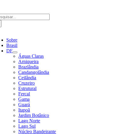
Ir
para
o
scar
conteúdo
ultados
a:
ternar
avegação
Sobre
Brasil
DF
Águas Claras
Arniqueira
Brazlândia
Candangolândia
Ceilândia
Cruzeiro
Estrutural
Fercal
Gama
Guará
Itapoã
Jardim Botânico
Lago Norte
Lago Sul
Núcleo Bandeirante