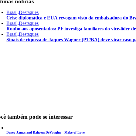
timas notícias
Brasil,Destaques
Crise diplomática e EUA revogam visto da embaixadora do Bra
Brasil,Destaques
Roubo aos aposentados: PF investiga familiares do vice-líder 
Brasil,Destaques
Sinais de riqueza de Jaques Wagner (PT/BA) deve virar caso pa
cê também pode se interessar
Boney James and Raheem DeVaughn – Make of Love