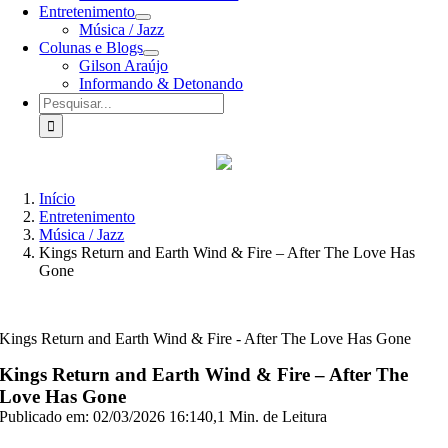
Entretenimento
Música / Jazz
Colunas e Blogs
Gilson Araújo
Informando & Detonando
Buscar
resultados
para:
Início
Entretenimento
Música / Jazz
Kings Return and Earth Wind & Fire – After The Love Has
Gone
Kings Return and Earth Wind & Fire - After The Love Has Gone
Kings Return and Earth Wind & Fire – After The
Love Has Gone
Publicado em: 02/03/2026 16:14
0,1 Min. de Leitura