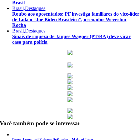
Brasil
Brasil,Destaques
Roubo aos aposentados: PF investiga familiares do vice-líder
de Lula o “Joe Biden Brasileiro”, o senador Weverton
Rocha
Brasil,Destaques
Sinais de riqueza de Jaques Wagner (PT/BA) deve virar
caso para polícia
Você também pode se interessar
Boney James and Raheem DeVaughn – Make of Love