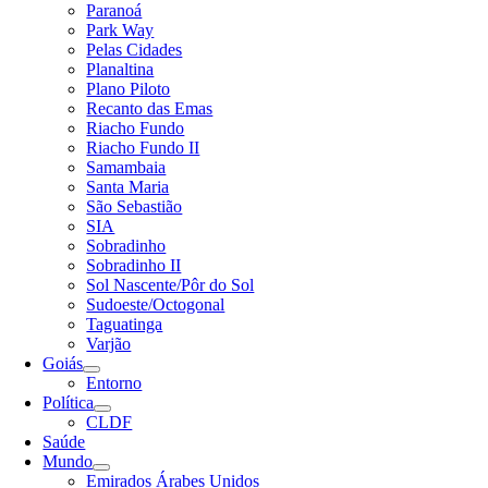
Paranoá
Park Way
Pelas Cidades
Planaltina
Plano Piloto
Recanto das Emas
Riacho Fundo
Riacho Fundo II
Samambaia
Santa Maria
São Sebastião
SIA
Sobradinho
Sobradinho II
Sol Nascente/Pôr do Sol
Sudoeste/Octogonal
Taguatinga
Varjão
Goiás
Entorno
Política
CLDF
Saúde
Mundo
Emirados Árabes Unidos