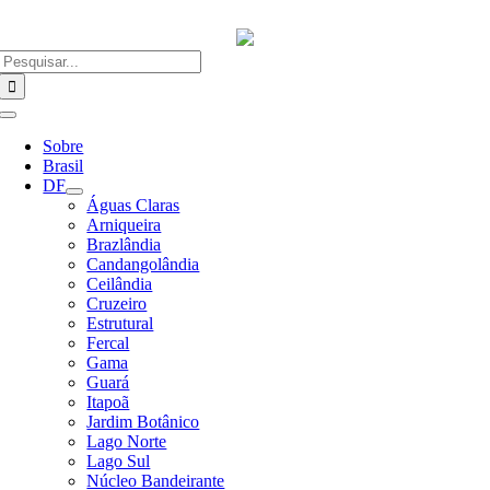
Ir
para
o
Buscar
conteúdo
resultados
para:
Alternar
Navegação
Sobre
Brasil
DF
Águas Claras
Arniqueira
Brazlândia
Candangolândia
Ceilândia
Cruzeiro
Estrutural
Fercal
Gama
Guará
Itapoã
Jardim Botânico
Lago Norte
Lago Sul
Núcleo Bandeirante