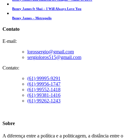
Boney James ft Shai – I Will Always Love You
Boney James – Metropolis
Contato
E-mail:
lorossergio@gmail.com
sergioloros515@gmail.com
Contato:
(61) 99995-9291
(61) 99956-1747
(61) 99552-1418
(61) 99381-1416
(61) 99262-1243
Sobre
A diferença entre a política e a politicagem, a distância entre o