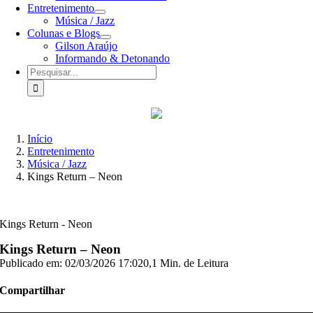
Entretenimento
Música / Jazz
Colunas e Blogs
Gilson Araújo
Informando & Detonando
Buscar
resultados
para:
Início
Entretenimento
Música / Jazz
Kings Return – Neon
Kings Return - Neon
Kings Return – Neon
Publicado em: 02/03/2026 17:02
0,1 Min. de Leitura
Compartilhar