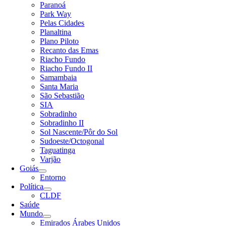
Paranoá
Park Way
Pelas Cidades
Planaltina
Plano Piloto
Recanto das Emas
Riacho Fundo
Riacho Fundo II
Samambaia
Santa Maria
São Sebastião
SIA
Sobradinho
Sobradinho II
Sol Nascente/Pôr do Sol
Sudoeste/Octogonal
Taguatinga
Varjão
Goiás
Entorno
Política
CLDF
Saúde
Mundo
Emirados Árabes Unidos