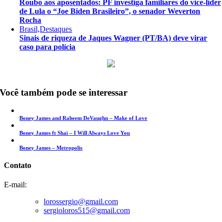
Roubo aos aposentados: PF investiga familiares do vice-líder
de Lula o “Joe Biden Brasileiro”, o senador Weverton
Rocha
Brasil,Destaques
Sinais de riqueza de Jaques Wagner (PT/BA) deve virar
caso para polícia
Você também pode se interessar
Boney James and Raheem DeVaughn – Make of Love
Boney James ft Shai – I Will Always Love You
Boney James – Metropolis
Contato
E-mail:
lorossergio@gmail.com
sergioloros515@gmail.com