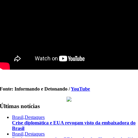
Fonte: Informando e Detonando /
YouTube
Últimas notícias
Brasil,Destaques
Crise diplomática e EUA revogam visto da embaixadora do
Brasil
Brasil,Destaques