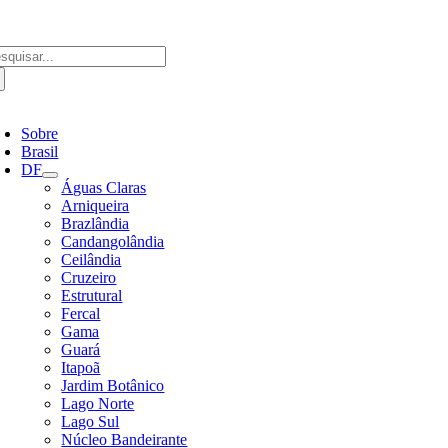
Ir
para
o
scar
conteúdo
ultados
a:
ternar
avegação
Sobre
Brasil
DF
Águas Claras
Arniqueira
Brazlândia
Candangolândia
Ceilândia
Cruzeiro
Estrutural
Fercal
Gama
Guará
Itapoã
Jardim Botânico
Lago Norte
Lago Sul
Núcleo Bandeirante