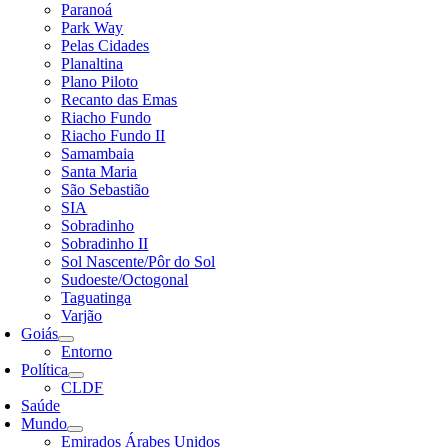
Paranoá
Park Way
Pelas Cidades
Planaltina
Plano Piloto
Recanto das Emas
Riacho Fundo
Riacho Fundo II
Samambaia
Santa Maria
São Sebastião
SIA
Sobradinho
Sobradinho II
Sol Nascente/Pôr do Sol
Sudoeste/Octogonal
Taguatinga
Varjão
Goiás
Entorno
Política
CLDF
Saúde
Mundo
Emirados Árabes Unidos