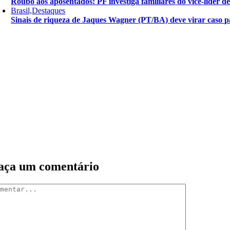
Roubo aos aposentados: PF investiga familiares do vice-líder 
Brasil,Destaques
Sinais de riqueza de Jaques Wagner (PT/BA) deve virar caso pa
aça um comentário
mentar