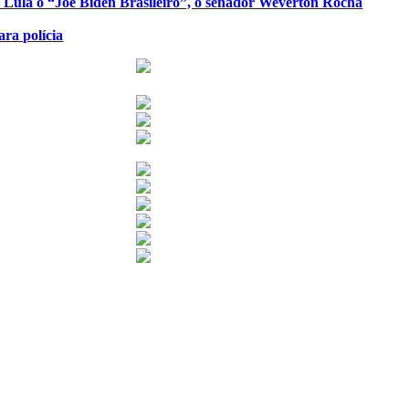
de Lula o “Joe Biden Brasileiro”, o senador Weverton Rocha
ra polícia