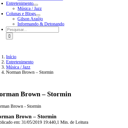
Entretenimento
Música / Jazz
Colunas e Blogs
Gilson Araújo
Informando & Detonando
Buscar
resultados
para:
Início
Entretenimento
Música / Jazz
Norman Brown – Stormin
orman Brown – Stormin
rman Brown - Stormin
orman Brown – Stormin
blicado em: 31/05/2019 19:44
0,1 Min. de Leitura